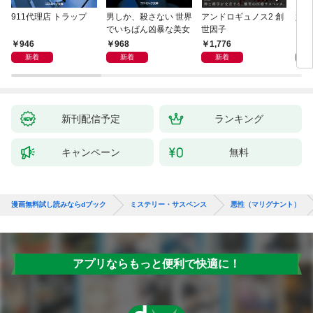
911代理店 トラップ
男しか、殺さない 世界
アンドロギュノス2 創
姐御
でいちばん凶暴な美女
世因子
946
968
1,776
1,
新着
新着
新着
新刊配信予定
ランキング
キャンペーン
無料
漫画無料試し読みならdブック
ミステリー・サスペンス
悪性（マリグナント）
アプリならもっと便利で快適に！