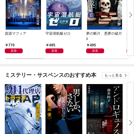
資源マフィア
宇宙潜航艇ゼロ
夢の断片、悪夢の破片
星間
Ⅱ
覚め
770
495
495
4
新着
新着
新着
ミステリー・サスペンスのおすすめ本
もっと見る