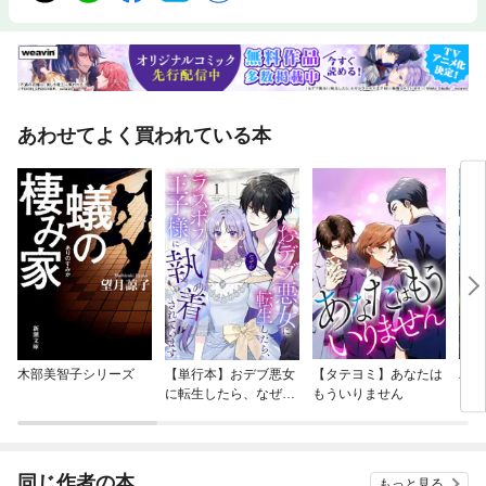
あわせてよく買われている本
木部美智子シリーズ
【単行本】おデブ悪女
【タテヨミ】あなたは
バッ
に転生したら、なぜか
もういりません
ロイ
ラスボス王子様に執着
今世
されています
りが
てく
OMI
同じ作者の本
もっと見る