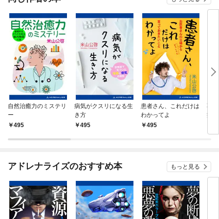
自然治癒力のミステリ
病気がクスリになる生
患者さん、これだけは
不健
ー
き方
わかってよ
病気
495
495
495
4
アドレナライズのおすすめ本
もっと見る