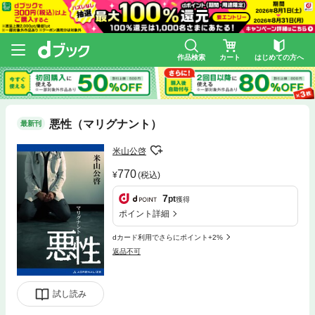
作品検索
カート
はじめての方へ
悪性（マリグナント）
最新刊
米山公啓
770
(税込)
7
pt
獲得
ポイント詳細
dカード利用でさらにポイント+2%
返品不可
試し読み