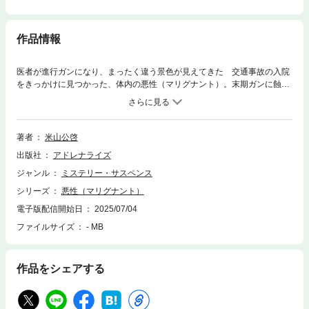
作品情報
医者が進行ガンになり、まったく違う景色が見えてきた 交通事故の入院
をきっかけに見つかった、体内の悪性（マリグナント）。末期ガンに蝕ま
れた心と身体。病室がいかに冷たい環境なのか、患者の立場になって初め
て理解する。順風満帆だった開業医の人生が、音もなく崩れてゆく……。
家族をないがしろにして仕事に打ち込んできた男が「余命半年」を突き付
けられ、自身の生き方を振り返り、そして最後に選択した手段とは？ 医
著者
米山公啓
療サスペンス。●米山公啓（よねやま・きみひろ）医学博士・脳神経内科
出版社
アドレナライズ
医。聖マリアンナ医科大学内科助教授を退職後、東京・あきる野市の米山
医院で診療を続けながら、脳の活性化、認知症予防、老人医療などをテー
ジャンル
ミステリー・サスペンス
マに著作・講演活動を行っている。著作は300冊以上に及ぶ。趣味は独学
シリーズ
悪性（マリグナント）
のピアノ演奏、油絵やイラストを描くことで、イラストは自身のエッセイ
とともに雑誌などにも掲載されている。
電子版配信開始日
2025/07/04
ファイルサイズ
- MB
作品をシェアする