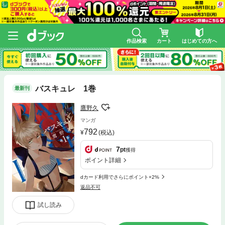
作品検索
カート
はじめての方へ
バスキュレ 1巻
最新刊
鷹野久
マンガ
792
(税込)
7
pt
獲得
ポイント詳細
dカード利用でさらにポイント+2%
返品不可
試し読み