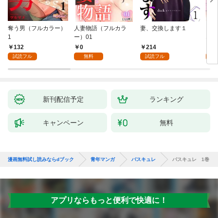
奪う男（フルカラー）
人妻物語（フルカラ
妻、交換します１
ごめ
1
ー）01
ない
132
0
214
1
試読フル
無料
試読フル
試
新刊配信予定
ランキング
キャンペーン
無料
漫画無料試し読みならdブック
青年マンガ
バスキュレ
バスキュレ 1巻
アプリならもっと便利で快適に！