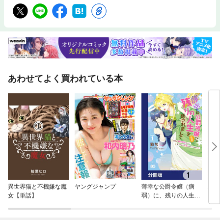
あわせてよく買われている本
異世界猫と不機嫌な魔
ヤングジャンプ
薄幸な公爵令嬢（病
わた
女【単話】
弱）に、残りの人生を
【分
託されまして 前世が筋
肉喪女なので、皇子さ