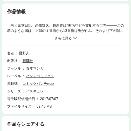
作品情報
「向ヒ兎堂日記」の鷹野久、最新作は“兎”が“狼”を支配する世界———この
塔のような国は、上階の１番街から13番街は兎が住み、それより下の階層
には虐げられた狼が住んでいる。フロアは下へ行くほど治安も暮らしも悪
くなり…そして…!? 圧倒的世界観で描く新感覚ファンタジー、待望の第
１巻！
著者
鷹野久
出版社
新潮社
ジャンル
青年マンガ
レーベル
バンチコミックス
掲載誌
コミックバンチweb
シリーズ
バスキュレ
電子版配信開始日
2017/07/07
ファイルサイズ
69.46 MB
作品をシェアする