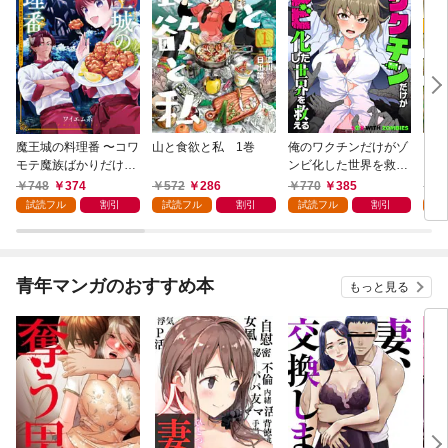
魔王城の料理番 〜コワ
山と食欲と私 1巻
俺のワクチンだけがゾ
クマ
モテ魔族ばかりだけ
ンビ化した世界を救え
ど、ホワイトな職場で
る 1巻
748
374
572
286
770
385
7
す〜 1巻
試読フル
割引
試読フル
割引
試読フル
割引
試
青年マンガのおすすめ本
もっと見る