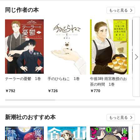
まの求愛には気づけま
せん！？【分冊版】
同じ作者の本
もっと見る
テーラーの憂鬱 1巻
手のひらねこ 1巻
午後3時 雨宮教授のお
華に
茶の時間 1巻
ヤ
（１
792
726
770
7
新潮社のおすすめ本
もっと見る