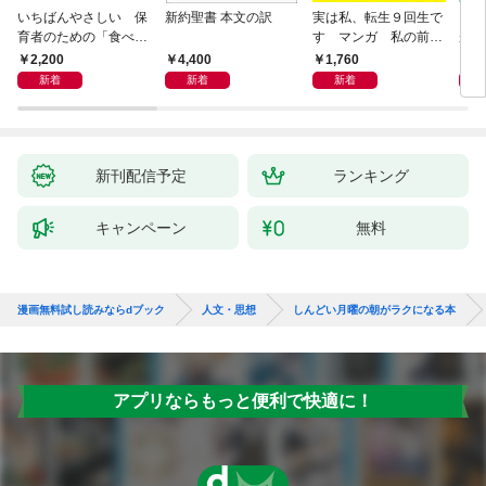
いちばんやさしい 保
新約聖書 本文の訳
実は私、転生９回生で
自閉
育者のための「食べな
す マンガ 私の前世
が小
い子」サポートＢＯＯ
物語
あう
2,200
4,400
1,760
2,
Ｋ 偏食・少食のお悩
新着
新着
新着
み解決！
新刊配信予定
ランキング
キャンペーン
無料
漫画無料試し読みならdブック
人文・思想
しんどい月曜の朝がラクになる本
アプリならもっと便利で快適に！