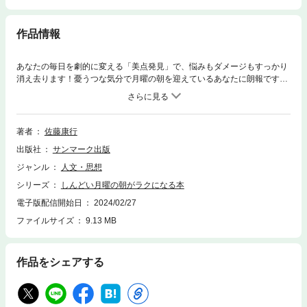
作品情報
あなたの毎日を劇的に変える「美点発見」で、悩みもダメージもすっかり
消え去ります！憂うつな気分で月曜の朝を迎えているあなたに朗報です。
本書で提案している「美点発見」を実際にやってみるだけで、月曜の朝の
気分が一変します。それどころか日ごろ目にしているすべての風景が変わ
って見えてきます。そして結果的にすべての曜日を楽しみに迎えることが
でき、毎日が幸せと喜びに満ち溢れるようになります。つまり、月曜の朝
著者
佐藤康行
がラクになることは、あなたが思う以上に、人生に大きな影響を及ぼすと
出版社
サンマーク出版
いうことだったのです。著者は30年にわたって50万人以上の人生を救って
きた「こころの専門家」。本書で紹介しているメソッドは、人生のあらゆ
ジャンル
人文・思想
る場面で役立ちます。あなたの周りから嫌いな人がいなくなり、大好きな
シリーズ
しんどい月曜の朝がラクになる本
人だけに囲まれるワクワク生活を実現させましょう。実際に人生を大きく
好転させた具体例も多数掲載しました。あなたもその成果をぜひ体験して
電子版配信開始日
2024/02/27
みてください。
ファイルサイズ
9.13 MB
作品をシェアする