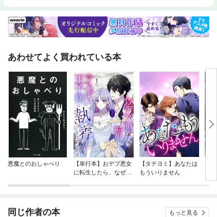
あわせてよく買われている本
悪魔とのおしゃべり
【単行本】おデブ悪女
【タテヨミ】あなたは
【タ
に転生したら、なぜか
もういりません
リ〜
ラスボス王子様に執着
されています
同じ作者の本
もっと見る