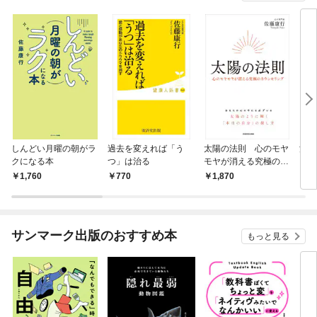
しんどい月曜の朝がラ
過去を変えれば「う
太陽の法則 心のモヤ
満月
クになる本
つ」は治る
モヤが消える究極のカ
ウンセリング
1,760
770
1,870
1,
サンマーク出版のおすすめ本
もっと見る