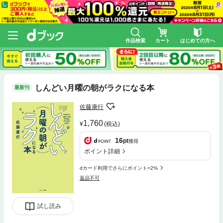
作品検索
カート
はじめての方へ
しんどい月曜の朝がラクになる本
最新刊
佐藤康行
1,760
(税込)
16
pt
獲得
ポイント詳細
dカード利用でさらにポイント+2%
返品不可
試し読み