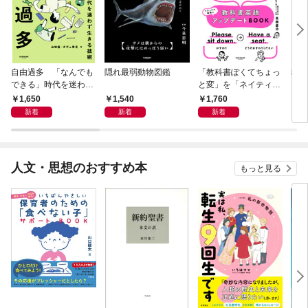
自由過多 「なんでも
隠れ最弱動物図鑑
「教科書ぽくてちょっ
科学
できる」時代を迷わず
と変」を「ネイティヴ
もし
生きる技術
みたいでなんかいい」
スト
1,650
1,540
1,760
1,
に変える教科書英語ア
新着
新着
新着
ップデートBOOK
人文・思想のおすすめ本
もっと見る