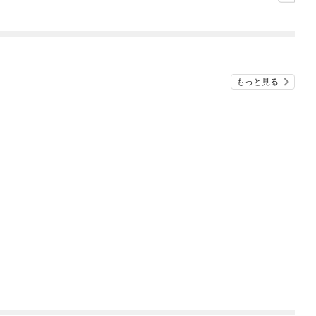
シルバーフェンリルと
俺が異世界暮らしを始
めたら～ THE COMIC
もっと見る