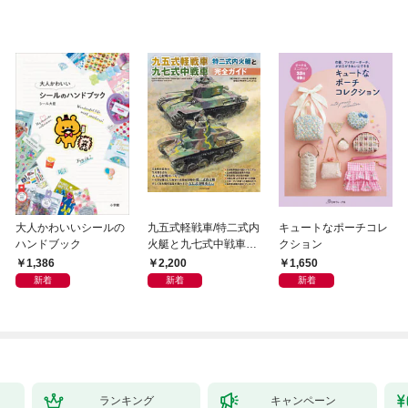
大人かわいいシールの
九五式軽戦車/特二式内
キュートなポーチコレ
ハンドブック
火艇と九七式中戦車完
クション
全ガイド
1,386
2,200
1,650
新着
新着
新着
ランキング
キャンペーン