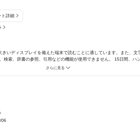
ント詳細
%
大きいディスプレイを備えた端末で読むことに適しています。また、文
、検索、辞書の参照、引用などの機能が使用できません。 15日間、ハ
ウェーデン、ノルウェー6カ国の車窓を見る旅。中欧から北欧へ、絶景
ス
/06