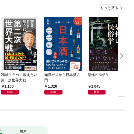
もっと見る
20歳の自分に教えたい
知識ゼロから日本酒入
恐怖の民俗学
週
第二次世界大戦
門
年
1,100
1,320
1,045
新着
新着
新着
無料