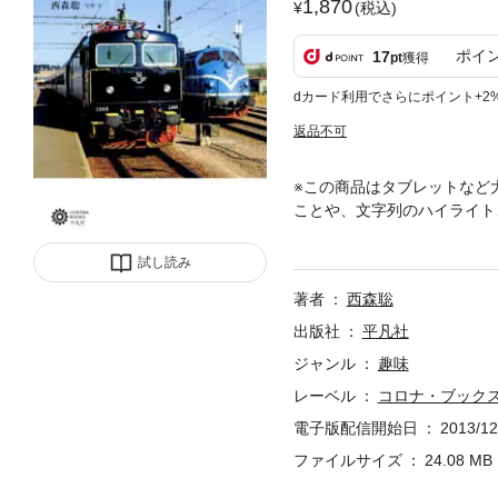
1,870
(税込)
ポイ
17
pt
獲得
dカード利用でさらにポイント+2
返品不可
※この商品はタブレットなど
ことや、文字列のハイライト
コ、ドイツ、デンマーク、ス
試し読み
著者
西森聡
出版社
平凡社
ジャンル
趣味
レーベル
コロナ・ブック
電子版配信開始日
2013/12
ファイルサイズ
24.08 MB