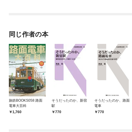
ラスボス王子様に執着
今世では恋愛するつも
されています
りがチートな兄が離し
てくれません！？@C
OMIC
同じ作者の本
旅鉄BOOKS058 路面
そうだったのか、新宿
そうだったのか、路面
電車大百科
駅
電車
1,760
770
770