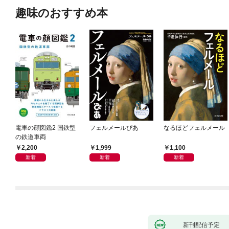
趣味のおすすめ本
電車の顔図鑑2 国鉄型
フェルメールぴあ
なるほどフェルメール
の鉄道車両
2,200
1,999
1,100
新着
新着
新着
新刊配信予定