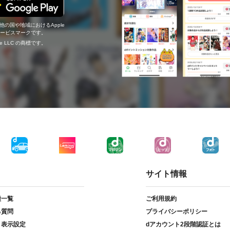
の他の国や地域におけるApple
c.のサービスマークです。
ogle LLC の商標です。
サイト情報
種一覧
ご利用規約
る質問
プライバシーポリシー
ト表示設定
dアカウント2段階認証とは