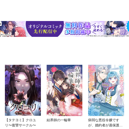
【タテヨミ】クロユ
結界師の一輪華
病弱な悪役令嬢です
リ〜復讐サークル〜
が、婚約者が過保護す