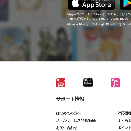
Appleのロゴ、App Storeは、米国もしくはそ
Inc.の商標です。App Storeは、Apple In
Google Play および Google Play ロゴは Go
サポート情報
はじめての方へ
対応機
メールサービス登録/解除
よくあ
お問い合わせ
ポイン