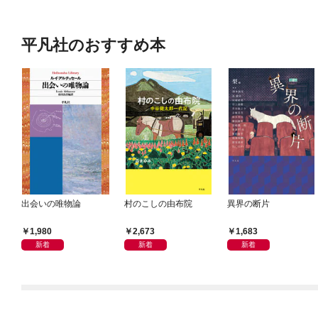
平凡社のおすすめ本
出会いの唯物論
村のこしの由布院
異界の断片
1,980
2,673
1,683
新着
新着
新着