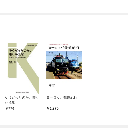
ぎて逃げ出したい(私た
ち犬猿の仲でしたよ
ね！？)
そうだったのか、乗り
ヨーロッパ鉄道紀行
かえ駅
770
1,870