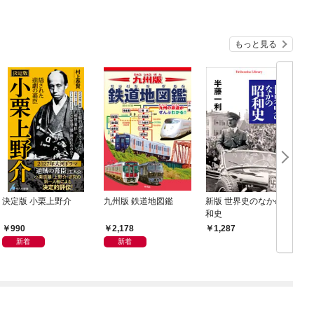
もっと見る
決定版 小栗上野介
九州版 鉄道地図鑑
新版 世界史のなかの昭
和史
990
2,178
1,287
新着
新着