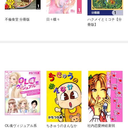
不倫食堂 分冊版
日々蝶々
ハクメイとミコチ【分
冊版】
OL魂ヴィジュアル系
ちきゅうのまんなか
社内恋愛神経衰弱