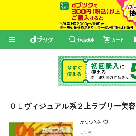
作品検索
カート
ＯＬヴィジュアル系２上ラブリー美容
かなつ久美
マンガ