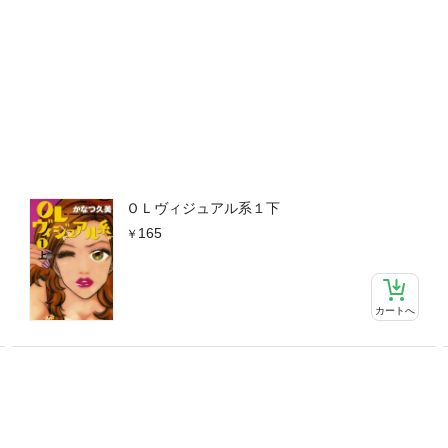
ＯＬヴィジュアル系１下
165
カートへ