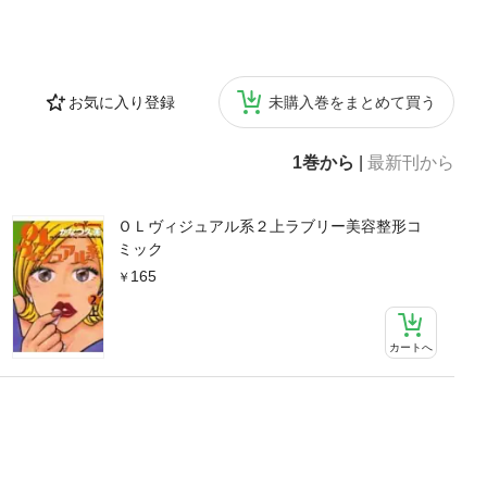
お気に入り登録
未購入巻をまとめて買う
1巻から
|
最新刊から
ＯＬヴィジュアル系２上ラブリー美容整形コ
ミック
165
カートへ