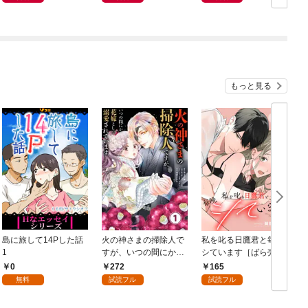
もっと見る
島に旅して14Pした話
火の神さまの掃除人で
私を叱る日鷹君と毎晩
1
すが、いつの間にか花
シています［ばら売
嫁として溺愛されてい
り］ 第1話
0
272
165
ます【単話】（１）
無料
試読フル
試読フル