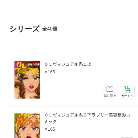
シリーズ
全40冊
ＯＬヴィジュアル系１上
165
試し読み
カートへ
ＯＬヴィジュアル系２下ラブリー美容整形コ
ミック
165