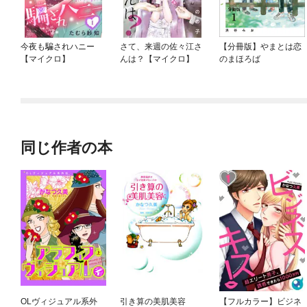
今夜も騙されハニー
さて、来週の佐々江さ
【分冊版】やまとは恋
【マイクロ】
んは？【マイクロ】
のまほろば
同じ作者の本
OLヴィジュアル系外
引き算の美肌美容
【フルカラー】ビジネ