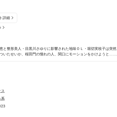
ト詳細
%
恵と整形美人・目黒川さゆりに影響された地味ＯＬ・堀切実枝子は突然
ついたせいか、桜田門の憧れの人、関口にモーションをかけようと……
クス
ル系
/23