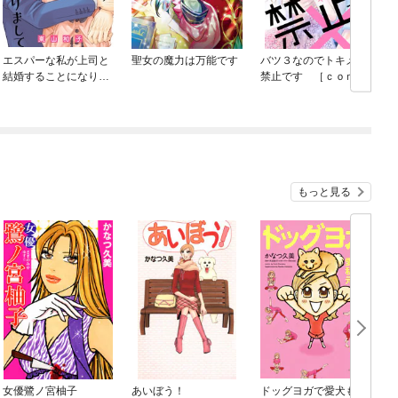
エスパーな私が上司と
聖女の魔力は万能です
バツ３なのでトキメキ
結婚することになりま
禁止です ［ｃｏｍｉ
して
ｃ ｔｉｎｔ］ 分冊
版
もっと見る
女優鷺ノ宮柚子
あいぼう！
ドッグヨガで愛犬も私