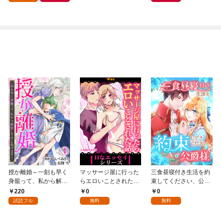
授か離婚～一刻も早く
マッサージ屋に行った
三食昼寝付き生活を約
身籠って、私から解放
らエロいことされた話
束してください、公爵
してさしあげます！1
1
様 1話
220
0
0
試読フル
無料
無料