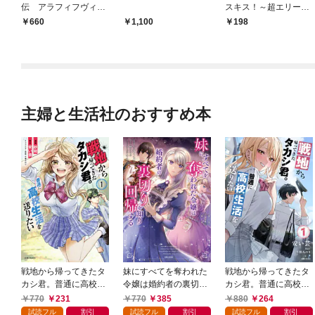
伝 アラフィフヴィジ
スキス！～超エリート
ュアル系 上
男子、誘惑できたら１
660
1,100
198
０００万円１
主婦と生活社のおすすめ本
戦地から帰ってきたタ
妹にすべてを奪われた
戦地から帰ってきたタ
カシ君。普通に高校生
令嬢は婚約者の裏切り
カシ君。普通に高校生
活を送りたい（コミッ
を知り回帰する（コミ
活を送りたい【電子版
770
231
770
385
880
264
ク）【電子版特典付】
ック）【電子版特典
特典付】１
試読フル
割引
試読フル
割引
試読フル
割引