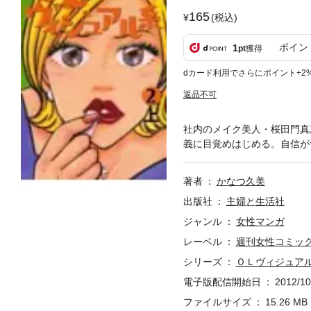
165
(税込)
ポイン
1
pt
獲得
dカード利用でさらにポイント+2
返品不可
社内のメイク美人・桜田門真
義に目覚めはじめる。自信が
著者
かなつ久美
出版社
主婦と生活社
ジャンル
女性マンガ
レーベル
週刊女性コミッ
シリーズ
ＯＬヴィジュア
電子版配信開始日
2012/10
ファイルサイズ
15.26 MB