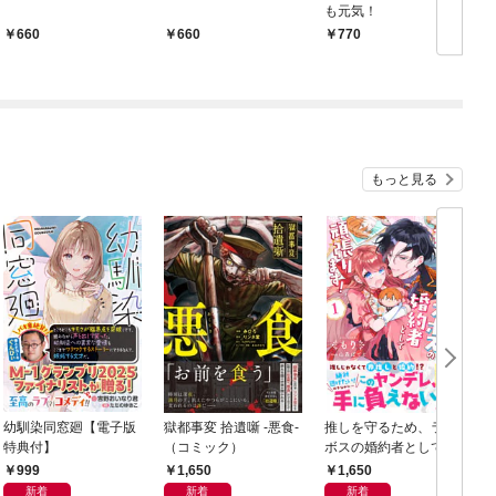
も元気！
660
660
770
もっと見る
幼馴染同窓廻【電子版
獄都事変 拾遺噺 -悪食-
推しを守るため、ラス
特典付】
（コミック）
ボスの婚約者として頑
張ります！１
999
1,650
1,650
新着
新着
新着