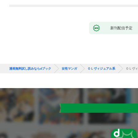
新刊配信予定
漫画無料試し読みならdブック
女性マンガ
ＯＬヴィジュアル系
ＯＬヴィ