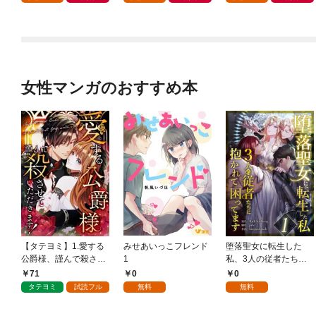
１
付】１
女性マンガのおすすめ本
【タテヨミ】1.愛する
みせあいっこフレンド
堕落聖女に転生した
公爵様、謹んで殺させ
1
私、3人の従者たちに
ていただきます！
抱かれて困ってます 第
71
0
0
1話
タテヨミ
試読フル
無料
無料