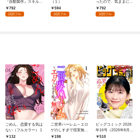
『自動製作』スキルで
（１）
ったので、気ままに魔
領地を爆速で開拓し最
術を極めます（１）
792
594
792
強の村を作ってしまう
試読フル
試読フル
試読フル
～最強クラフトスキル
で始める、楽々領地開
拓スローライフ～
（１）
ごめん、恋愛する気は
二世界ハーレム～エロ
ビッグコミック 2026
ない（フルカラー） 1
ゲのしすぎで現実無双
年16号（2026年8月7
～１
日発売）
132
198
510