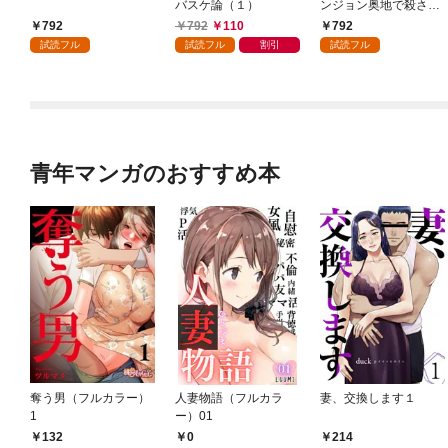
バスケ論（１）
ンジョン奥地で殺され
かけたがギフト『無限
792
792
110
792
ガチャ』でレベル９９
試読フル
試読フル
割引
試読フル
９９の仲間達を手に入
れて元パーティーメン
バーと世界に復讐＆
『ざまぁ！』します！
（１）
青年マンガのおすすめ本
奪う男（フルカラー）
人妻物語（フルカラ
妻、交換します１
1
ー）01
132
0
214