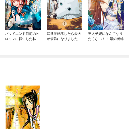
バッドエンド目前のヒ
異世界転移したら愛犬
王太子妃になんてなり
ロインに転生した私、
が最強になりました ～
たくない！！ 婚約者編
今世では恋愛するつも
シルバーフェンリルと
りがチートな兄が離し
俺が異世界暮らしを始
てくれません！？@C
めたら～ THE COMIC
OMIC