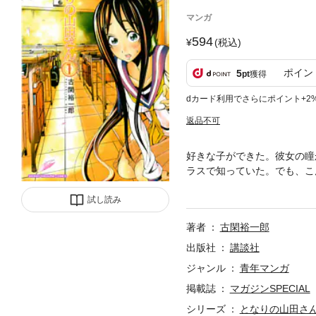
マンガ
594
(税込)
ポイン
5
pt
獲得
dカード利用でさらにポイント+2
返品不可
好きな子ができた。彼女の瞳
ラスで知っていた。でも、こ
い!! 武藤頑磨（むとう・
試し読み
止まらない！
著者
古閑裕一郎
出版社
講談社
ジャンル
青年マンガ
掲載誌
マガジンSPECIAL
シリーズ
となりの山田さ