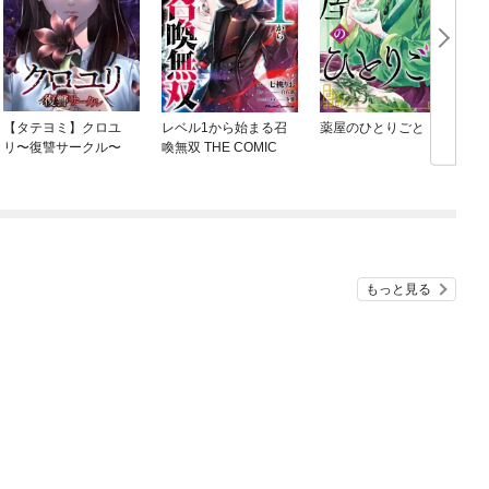
【タテヨミ】クロユ
レベル1から始まる召
薬屋のひとりごと
リ〜復讐サークル〜
喚無双 THE COMIC
もっと見る