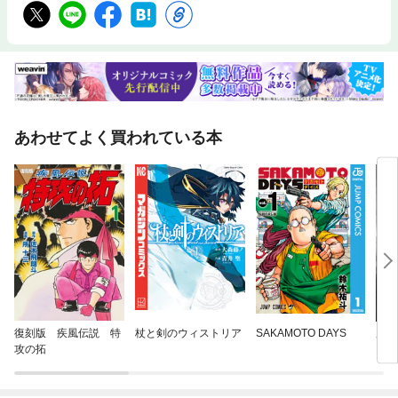
あわせてよく買われている本
復刻版 疾風伝説 特
杖と剣のウィストリア
SAKAMOTO DAYS
魔界
攻の拓