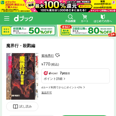
作品検索
カート
はじめての方へ
魔界行・殺戮編
菊地秀行
770
(税込)
7
pt
獲得
ポイント詳細
dカード利用でさらにポイント+2%
返品不可
試し読み