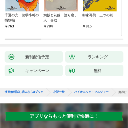
千夏の光 蘭学小町の
鯛飯と花嫁 渡り庖丁
御家再興 三つの剣
蟲祓
捕物帖
人 喜助
763
784
815
7
新刊配信予定
ランキング
キャンペーン
無料
漫画無料試し読みならdブック
小説一般
バイオニック・ソルジャー
魔界行
アプリならもっと便利で快適に！