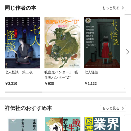
同じ作者の本
もっと見る
七人怪談 第二夜
吸血鬼ハンター1 吸
七人怪談
吸血
血鬼ハンター“D”
薇姫
2,310
638
1,122
7
祥伝社のおすすめ本
もっと見る