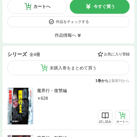
カートへ
今すぐ買う
作品をチェックする
作品情報へ
シリーズ
全4冊
お気に入り登録
未購入巻をまとめて買う
1巻から
|
最新刊から
魔界行・復讐編
628
試し読み
カートへ