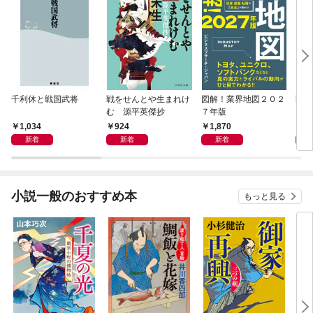
千利休と戦国武将
戦をせんとや生まれけ
図解！業界地図２０２
戦国
む 源平英傑抄
７年版
1,034
924
1,870
1,
新着
新着
新着
小説一般のおすすめ本
もっと見る