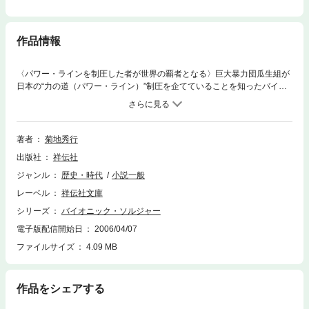
作品情報
〈パワー・ラインを制圧した者が世界の覇者となる〉巨大暴力団瓜生組が
日本の“力の道（パワー・ライン）”制圧を企てていることを知ったバイオ
ニック・ソルジャー＝南雲秋人は、野望を阻止せんとパワー・ライン研究
の第一人者・戸田麻理子を追って軽井沢へ。しかし、麻理子はすでに死霊
戦士を率いた瓜生兄弟に凌辱の限りを尽くされていた。さらに新しい敵・
アメリカ国防総省が差し向けた第二の生体強化戦士が立ちはだかる！超伝
著者
菊地秀行
奇の傑作シリーズ、電子化第二弾！
出版社
祥伝社
ジャンル
歴史・時代
小説一般
レーベル
祥伝社文庫
シリーズ
バイオニック・ソルジャー
電子版配信開始日
2006/04/07
ファイルサイズ
4.09 MB
作品をシェアする