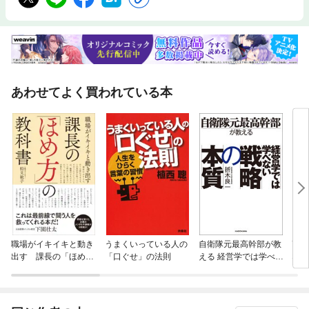
あわせてよく買われている本
職場がイキイキと動き
うまくいっている人の
自衛隊元最高幹部が教
高血
出す 課長の「ほめ
「口ぐせ」の法則
える 経営学では学べな
な！
方」の教科書
い戦略の本質