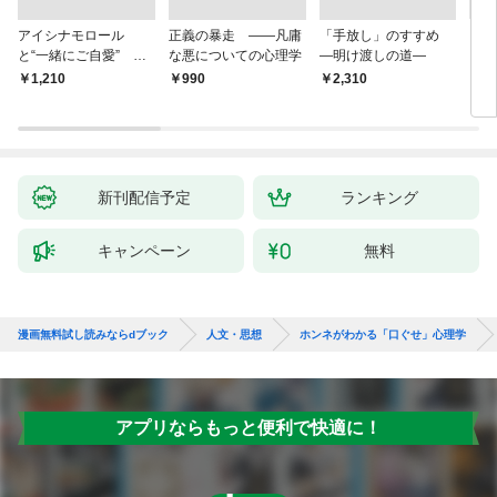
アイシナモロール
正義の暴走 ――凡庸
「手放し」のすすめ
リヴ
と“一緒にご自愛” ～
な悪についての心理学
―明け渡しの道―
イト
自分を好きになるため
￥1,210
￥990
￥2,310
￥2,
の56のコツ～
新刊配信予定
ランキング
キャンペーン
無料
漫画無料試し読みならdブック
人文・思想
ホンネがわかる「口ぐせ」心理学
アプリならもっと便利で快適に！