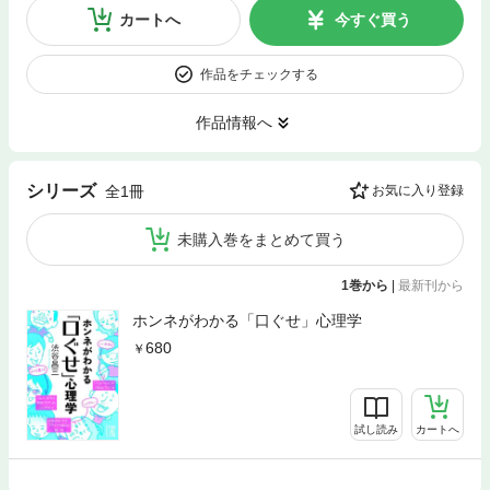
カートへ
今すぐ買う
作品をチェックする
作品情報へ
シリーズ
全1冊
お気に入り登録
未購入巻をまとめて買う
1巻から
|
最新刊から
ホンネがわかる「口ぐせ」心理学
680
試し読み
カートへ