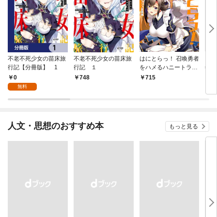
不老不死少女の苗床旅
不老不死少女の苗床旅
はにとらっ！ 召喚勇者
ダ・
行記【分冊版】 1
行記 １
をハメるハニートラッ
年9
プ包囲網 1
0
748
715
￥9
無料
人文・思想のおすすめ本
もっと見る