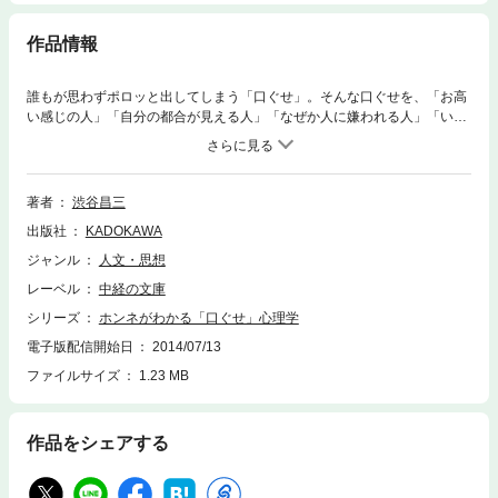
作品情報
誰もが思わずポロッと出してしまう「口ぐせ」。そんな口ぐせを、「お高
い感じの人」「自分の都合が見える人」「なぜか人に嫌われる人」「いい
わけ上手で損する人」「何様のつもり！と思われる人」「本番に弱い人」
「頭がいいと思われたい人」「少し身勝手な人」というようにキャラクタ
ー別に紹介しています。身近な人の口ぐせや自分自身の口ぐせに潜む心理
を紹介する一冊。
著者
渋谷昌三
出版社
KADOKAWA
ジャンル
人文・思想
レーベル
中経の文庫
シリーズ
ホンネがわかる「口ぐせ」心理学
電子版配信開始日
2014/07/13
ファイルサイズ
1.23 MB
作品をシェアする