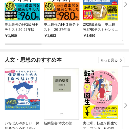
史上最強のFP2級AFP
史上最強のFP３級テキ
2028最新版 史上最
読解
テキスト26-27年版
スト 26-27年版
強SPI&テストセンター
る！
超実戦問題集
ード
1,980
1,683
1,650
1,
人文・思想のおすすめ本
もっと見る
いちばんやさしい 保
新約聖書 本文の訳
実は私、転生９回生で
自閉
育者のための「食べな
す マンガ 私の前世
が小