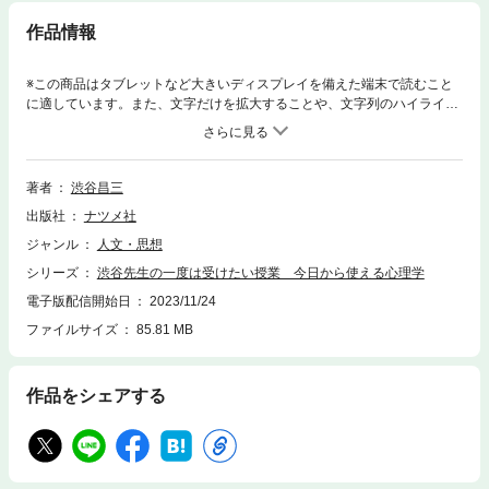
作品情報
※この商品はタブレットなど大きいディスプレイを備えた端末で読むこと
に適しています。また、文字だけを拡大することや、文字列のハイライ
ト、検索、辞書の参照、引用などの機能が使用できません。人気大学教
授・渋谷昌三先生が教える心理学の入門書です。心理学とは何か、心理学
の歴史や実験など心理学に関する基礎的な知識はもちろん、職場やプライ
ベートでの対人関係、性格や深層心理から自分を知る心理学など、初学者
著者
渋谷昌三
でもとっつきやすいトピックを選び、身近な例を挙げてわかりやすく解説
出版社
ナツメ社
しました。
ジャンル
人文・思想
シリーズ
渋谷先生の一度は受けたい授業 今日から使える心理学
電子版配信開始日
2023/11/24
ファイルサイズ
85.81 MB
作品をシェアする