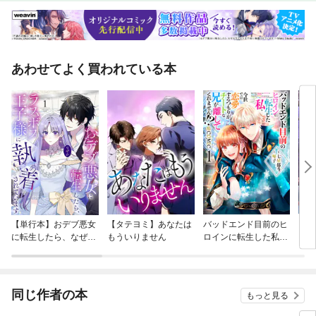
あわせてよく買われている本
【単行本】おデブ悪女
【タテヨミ】あなたは
バッドエンド目前のヒ
【タ
に転生したら、なぜか
もういりません
ロインに転生した私、
リ〜
ラスボス王子様に執着
今世では恋愛するつも
されています
りがチートな兄が離し
てくれません！？@C
OMIC
同じ作者の本
もっと見る