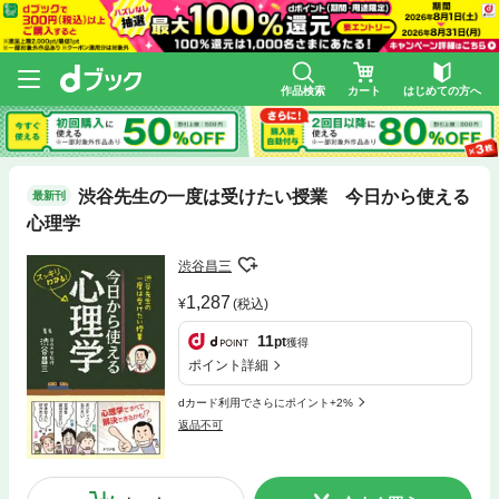
作品検索
カート
はじめての方へ
渋谷先生の一度は受けたい授業 今日から使える
最新刊
心理学
渋谷昌三
1,287
(税込)
11
pt
獲得
ポイント詳細
dカード利用でさらにポイント+2%
返品不可