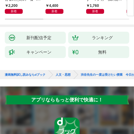
い子」サポートＢＯＯ
物語
あう
2,200
4,400
1,760
2,
Ｋ 偏食・少食のお悩
新着
新着
新着
み解決！
新刊配信予定
ランキング
キャンペーン
無料
漫画無料試し読みならdブック
人文・思想
渋谷先生の一度は受けたい授業 今日
アプリならもっと便利で快適に！