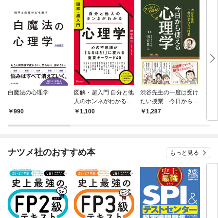
白魔法の心理学
図解・超入門 自分と他
渋谷先生の一度は受け
心配
人のホンネがわかる心
たい授業 今日から使
に必
理学
える心理学
悩む
990
1,100
1,287
1,
人生
ヒン
ナツメ社のおすすめ本
もっと見る