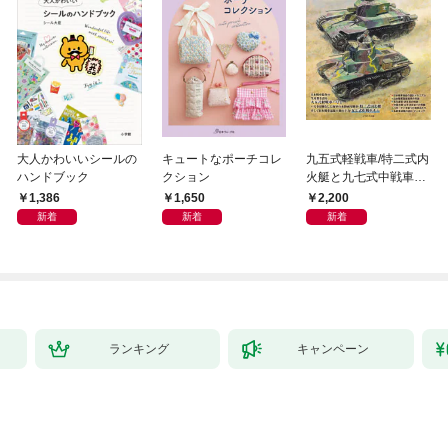
大人かわいいシールの
キュートなポーチコレ
九五式軽戦車/特二式内
ハンドブック
クション
火艇と九七式中戦車完
全ガイド
1,386
1,650
2,200
新着
新着
新着
ランキング
キャンペーン