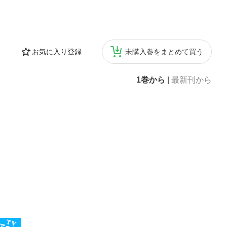
お気に入り登録
未購入巻をまとめて買う
1巻から
|
最新刊から