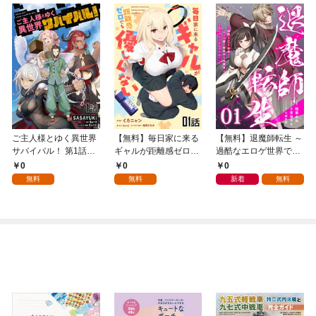
ご主人様とゆく異世界
【無料】毎日家に来る
【無料】退魔師転生 ～
サバイバル！ 第1話
ギャルが距離感ゼロで
過酷なエロゲ世界でキ
【単話版】
も優しくない 第1話
ツネ顔の関西弁な性悪
0
0
0
【単話版】
男はどないすりゃええ
無料
無料
新着
無料
ですか？～ 第1話【単
話版】