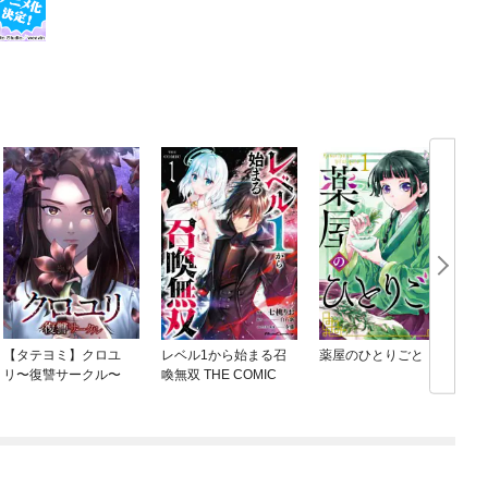
【タテヨミ】クロユ
レベル1から始まる召
薬屋のひとりごと
リ〜復讐サークル〜
喚無双 THE COMIC