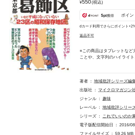
550
(税込)
ポイン
5
pt
獲得
dカード利用でさらにポイント+2
返品不可
※この商品はタブレットなど
ことや、文字列のハイライト
本の特別地域】地域批評シリ
いえる『男はつらいよ』や『
繁華街もない。そもそも、伝
著者
地域批評シリーズ編
のに、なぜか葛飾区には「下
られていないのが実情だ。ど
出版社
マイクロマガジン
うにして、この「ビミョー」
ジャンル
趣味
だ。どうにも変化から取り残
レーベル
地域批評シリー
シリーズ
これでいいのか
電子版配信開始日
2016/08
ファイルサイズ
59.26 MB