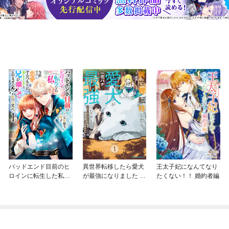
バッドエンド目前のヒ
異世界転移したら愛犬
王太子妃になんてなり
ロインに転生した私、
が最強になりました ～
たくない！！ 婚約者編
今世では恋愛するつも
シルバーフェンリルと
りがチートな兄が離し
俺が異世界暮らしを始
てくれません！？@C
めたら～ THE COMIC
OMIC