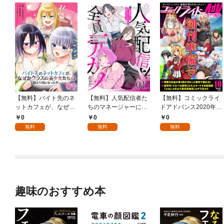
【無料】バイト先のネ
【無料】人気配信者た
【無料】コミックライ
ットカフェが、なぜか
ちのマネージャーにな
ドアドバンス2020年1
クラスの美少女たちの
ったら、全員元カノだ
0月創刊準備号(vol.01)
0
0
0
溜まり場になった件。
った 第1話【単話版】
無料
無料
無料
第1話【単話版】
趣味のおすすめ本