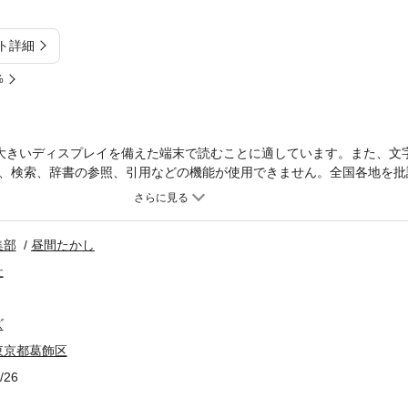
ト詳細
%
大きいディスプレイを備えた端末で読むことに適しています。また、文
、検索、辞書の参照、引用などの機能が使用できません。全国各地を批
ーズがついに文庫化！葛飾区とはどんな土地なのか。昭和の「下町物語
こちら葛飾区亀有公園前派出所』の舞台としては有名だが、交通の便も
統的な「下町」の定義からすれば葛飾区は下町ではなく「郊外の農村」
集部
昼間たかし
町」のイメージが存在している。葛飾区という名前は有名でも、その中
うにもとらえどころのない「ビミョー」な土地なのだ。本書は、そんな
社
な地域性を持つに至ったのか、葛飾区民とは一体いかなる人々なのかを
された観のある葛飾区。その実態と問題点を解き明かしていこう。
ズ
東京都葛飾区
/26