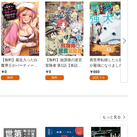
【無料】最近入った白
【無料】放課後の迷宮
異世界転移したら愛犬
魔導士がパーティーク
冒険者 第1話【単話
が最強になりました ～
喚
ラッシャーで、俺の異
版】
シルバーフェンリルと
0
0
660
世界冒険者生活が崩壊
俺が異世界暮らしを始
無料
無料
試読フル
の危機な件について 第
めたら～ THE COMIC
1話【単話版】
1【電子限定もふもふ
特典付き】
もっと見る