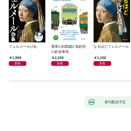
フェルメールぴあ
電車の顔図鑑2 国鉄型
なるほどフェルメール
の鉄道車両
1,999
2,200
1,100
新着
新着
新着
新刊配信予定