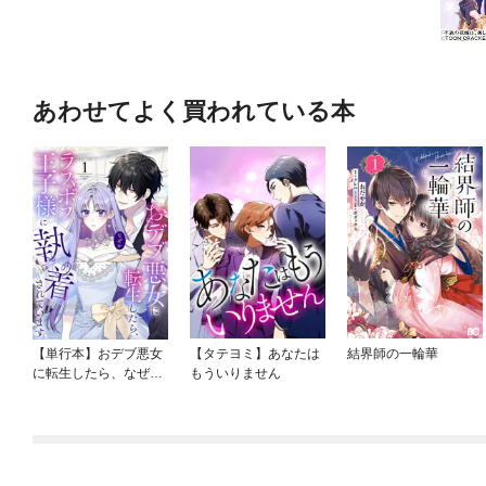
あわせてよく買われている本
【単行本】おデブ悪女
【タテヨミ】あなたは
結界師の一輪華
に転生したら、なぜか
もういりません
ラスボス王子様に執着
されています