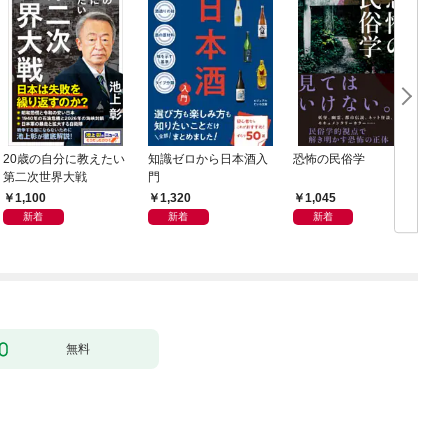
20歳の自分に教えたい
知識ゼロから日本酒入
恐怖の民俗学
週
第二次世界大戦
門
年
1,100
1,320
1,045
新着
新着
新着
無料