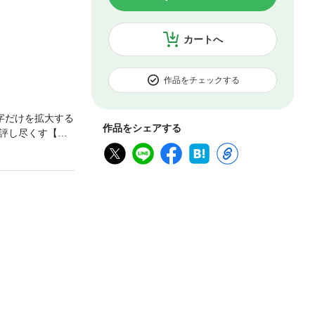
カートへ
作品をチェックする
字だけを拡大する
作品をシェアする
評し尽くす【日
」の代表格とも
悪く特に大きな
である。それな
身はほとんど知
葛飾区がどのよ
研究した一冊