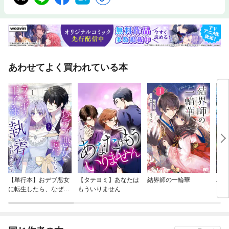
あわせてよく買われている本
【単行本】おデブ悪女
【タテヨミ】あなたは
結界師の一輪華
バッ
に転生したら、なぜか
もういりません
ロイ
ラスボス王子様に執着
今世
されています
りが
てく
OMI