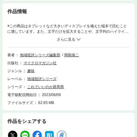
作品情報
※この商品はタブレットなど大きいディスプレイを備えた端末で読むこと
に適しています。また、文字だけを拡大することや、文字列のハイライ
ト、検索、辞書の参照、引用などの機能が使用できません。県民の主張が
強く、至るところで地域対立が勃発している群馬県。短気で頑固な上州人
気質に彩られた魔境・群馬の謎を紐解く一冊!上州の人たちは短気、熱しや
すく冷めやすい、義理堅い、頑固などといわれる。そうした上州人気質は
著者
地域批評シリーズ編集部
岡島慎二
「かかあ天下とからっ風」に代表される風土と歴史が作り上げてきたもの
出版社
マイクロマガジン社
で、現在の群馬県民にもしっかりと受け継がれている。だがこの気質、
「地域に一体感を持たせる」という点では諸刃の剣となる。群馬県は「保
ジャンル
趣味
守王国」としてひとつにまとまっている印象があるが、一方で、各地域の
レーベル
地域批評シリーズ
主張が強くて一枚岩になりづらい側面もある。さらに地域内で意見の相違
や対立があるのもザラ。実際はバラバラ以上にバラバラだから、いびつな
シリーズ
これでいいのか群馬県
地域分けや境界線が県内各所にできてしまっているのだ。前橋と高崎のラ
電子版配信開始日
2023/06/09
イバル関係、市町村合併の後遺症、再開発事情、観光問題などなど、エゴ
ファイルサイズ
62.65 MB
とエゴ、意地と意地のぶつかり合いが今日もどこかで繰り広げられている
群馬。スリルにあふれてはいるけれど、ホントにこれで大丈夫なの?
作品をシェアする