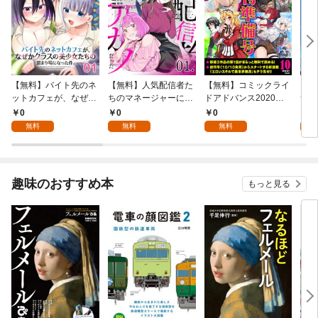
【無料】バイト先のネ
【無料】人気配信者た
【無料】コミックライ
ご主
ットカフェが、なぜか
ちのマネージャーにな
ドアドバンス2020年1
サバ
クラスの美少女たちの
ったら、全員元カノだ
0月創刊準備号(vol.01)
【単
0
0
0
0
溜まり場になった件。
った 第1話【単話版】
無料
無料
無料
第1話【単話版】
趣味のおすすめ本
もっと見る