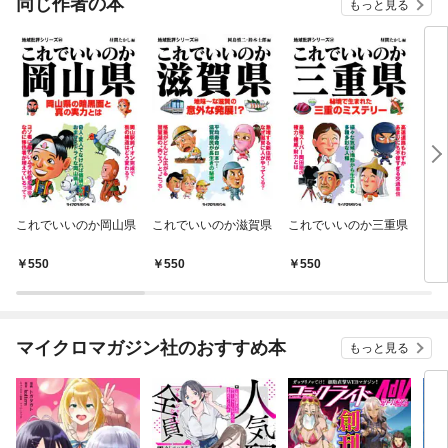
同じ作者の本
もっと見る
これでいいのか岡山県
これでいいのか滋賀県
これでいいのか三重県
これ
550
550
550
5
マイクロマガジン社のおすすめ本
もっと見る