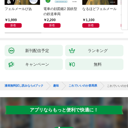
フェルメールぴあ
電車の顔図鑑2 国鉄型
なるほどフェルメール
大人
の鉄道車両
ハン
1,999
2,200
1,100
1,
新着
新着
新着
新刊配信予定
ランキング
キャンペーン
無料
漫画無料試し読みならdブック
趣味
これでいいのか群馬県
これでいいのか
アプリならもっと便利で快適に！