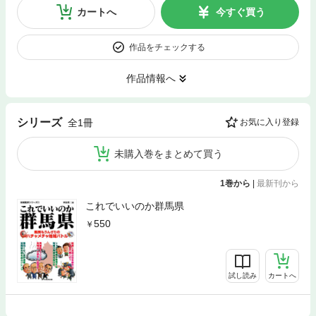
カートへ
今すぐ買う
作品をチェックする
作品情報へ
シリーズ
全1冊
お気に入り登録
未購入巻をまとめて買う
1巻から
|
最新刊から
これでいいのか群馬県
550
試し読み
カートへ