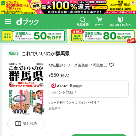
作品検索
カート
はじめての方へ
これでいいのか群馬県
最新刊
地域批評シリーズ編集部
岡島慎二
550
(税込)
5
pt
獲得
ポイント詳細
dカード利用でさらにポイント+2%
返品不可
試し読み