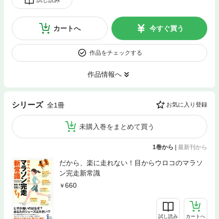
カートへ
今すぐ買う
作品をチェックする
作品情報へ
シリーズ
全1冊
お気に入り登録
未購入巻をまとめて買う
1巻から
|
最新刊から
だから、楽に走れない！目からウロコのマラソ
ン完走新常識
660
試し読み
カートへ