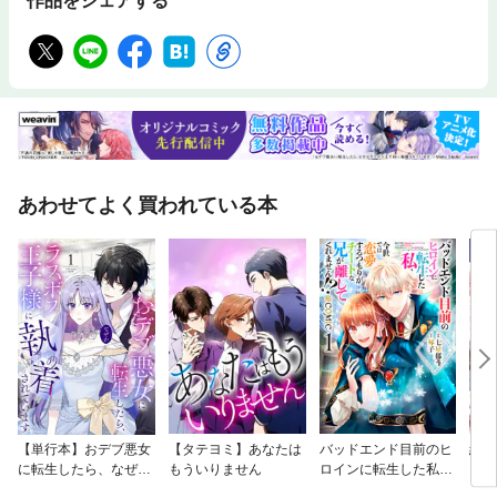
作品をシェアする
あわせてよく買われている本
【単行本】おデブ悪女
【タテヨミ】あなたは
バッドエンド目前のヒ
結界
に転生したら、なぜか
もういりません
ロインに転生した私、
ラスボス王子様に執着
今世では恋愛するつも