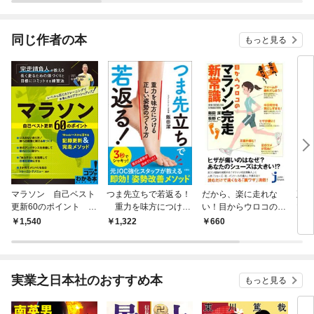
されています
りがチートな兄が離し
てくれません！？@C
OMIC
同じ作者の本
もっと見る
マラソン 自己ベスト
つま先立ちで若返る！
だから、楽に走れな
正し
更新60のポイント 1
重力を味方につける
い！目からウロコのマ
マラ
0kmレースから活きる
正しい姿勢のつくり方
ラソン完走新常識
く、
1,540
1,322
660
6
記録更新＆完走メソッ
ド
実業之日本社のおすすめ本
もっと見る