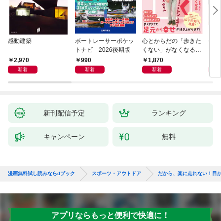
感動建築
ボートレーサーポケッ
心とからだの「歩きた
剣道
トナビ 2026後期版
くない」がなくなる
らせん流 ゆるらく歩
2,970
990
1,870
1,
き
新着
新着
新着
新刊配信予定
ランキング
キャンペーン
無料
漫画無料試し読みならdブック
スポーツ・アウトドア
だから、楽に走れない！目
アプリならもっと便利で快適に！