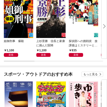
姐御刑事 爆殺
上杉景勝 信長と家康
探偵部への挑戦状 放
虎と
に挑んだ闘将
課後はミステリーとと
騒動
もに 新装版
1,100
1,100
935
1,
新着
新着
新着
スポーツ・アウトドアのおすすめ本
もっと見る