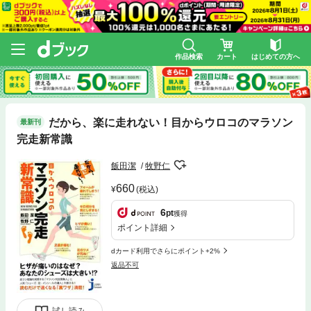
作品検索
カート
はじめての方へ
だから、楽に走れない！目からウロコのマラソン
最新刊
完走新常識
飯田潔
牧野仁
660
(税込)
6
pt
獲得
ポイント詳細
dカード利用でさらにポイント+2%
返品不可
試し読み