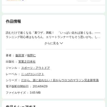
作品情報
読むだけで速くなる「裏ワザ」満載！ 「いっぱい走れば速くなる」――
ランニング初心者はもちろん、エリートランナーでもそう思いがち。しか
し、それ以外にも大切なことはたくさんある。本書では、シューズと足と
インソールのスペシャリストと人気マラソン完走請負人が「がんばらなく
てもマラソンが速くなる方法」を徹底紹介。姿勢、フォーム、腕の振り
方、呼吸法、失敗しないシューズの選び方、シューズの履き方と脱ぎ方、
著者
飯田潔
牧野仁
カスタムインソールの効用など……。知っていそうで、知らなかったマラ
出版社
実業之日本社
ソンの新常識や普段のランニングやマラソン大会で役立つ「裏ワザ」を完
全掲載。
ジャンル
スポーツ・アウトドア
レーベル
じっぴコンパクト
シリーズ
だから、楽に走れない！目からウロコのマラソン完走新常識
電子版配信開始日
2014/04/29
ファイルサイズ
3.65 MB