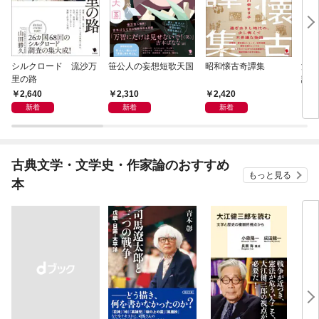
シルクロード 流沙万
笹公人の妄想短歌天国
昭和懐古奇譚集
流行
里の路
語
2,640
2,310
2,420
2,
新着
新着
新着
古典文学・文学史・作家論のおすすめ
もっと見る
本