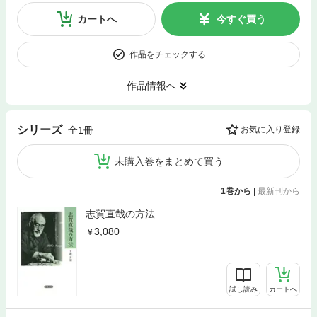
カートへ
今すぐ買う
作品をチェックする
作品情報へ
シリーズ
全1冊
お気に入り登録
未購入巻をまとめて買う
1巻から
|
最新刊から
志賀直哉の方法
3,080
試し読み
カートへ