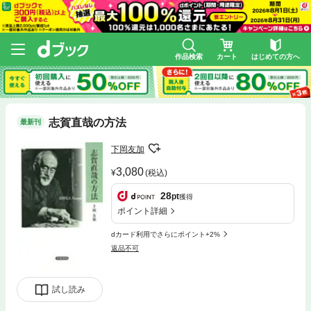
作品検索
カート
はじめての方へ
志賀直哉の方法
最新刊
下岡友加
3,080
(税込)
28
pt
獲得
ポイント詳細
dカード利用でさらにポイント+2%
返品不可
試し読み