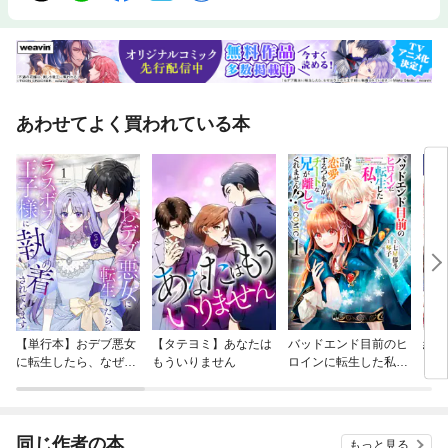
あわせてよく買われている本
【単行本】おデブ悪女
【タテヨミ】あなたは
バッドエンド目前のヒ
結界
に転生したら、なぜか
もういりません
ロインに転生した私、
ラスボス王子様に執着
今世では恋愛するつも
されています
りがチートな兄が離し
てくれません！？@C
OMIC
同じ作者の本
もっと見る