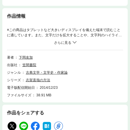
作品情報
※この商品はタブレットなど大きいディスプレイを備えた端末で読むこと
に適しています。また、文字だけを拡大することや、文字列のハイライ
ト、検索、辞書の参照、引用などの機能が使用できません。小説の神様・
志賀の作品たちはいかなる方法に支えられてきたか。その表現の具体的様
相を草稿・未定稿の検討を含め、従来にない緻密な作品分析に基づき深層
を詳らかにする、意欲的な評論集。
著者
下岡友加
出版社
笠間書院
ジャンル
古典文学・文学史・作家論
シリーズ
志賀直哉の方法
電子版配信開始日
2014/12/23
ファイルサイズ
38.91 MB
作品をシェアする