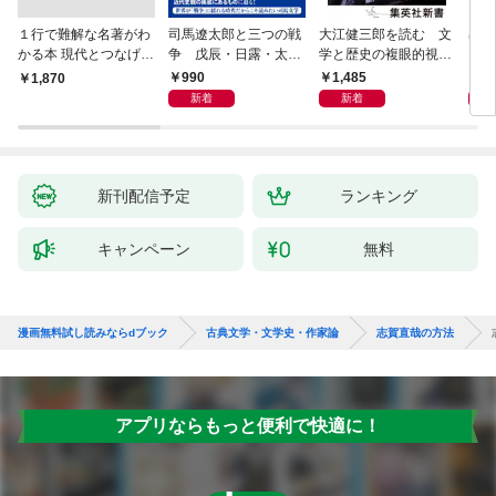
１行で難解な名著がわ
司馬遼太郎と三つの戦
大江健三郎を読む 文
出会
かる本 現代とつなげて
争 戊辰・日露・太平
学と歴史の複眼的視点
エッセンスをつかむ50
洋
から
990
1,485
1,
￥1,870
冊
新着
新着
新刊配信予定
ランキング
キャンペーン
無料
漫画無料試し読みならdブック
古典文学・文学史・作家論
志賀直哉の方法
アプリならもっと便利で快適に！