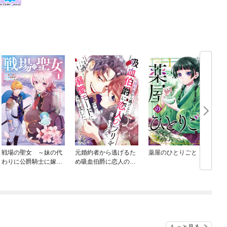
戦場の聖女 ～妹の代
元婚約者から逃げるた
薬屋のひとりごと
わりに公爵騎士に嫁ぐ
め吸血伯爵に恋人のフ
喚
ことになりましたが、
リをお願いしたら、な
今は幸せです～
ぜか溺愛モードになり
ました