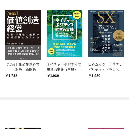
【実践】価値創造経営
ネイチャーポジティブ
日経ムック サステナ
―――財務・非財務の
経営の実践（日経ムッ
ビリティ・トランスフ
連鎖で企業価値を向上
ク）
ォーメーション戦略
1,782
1,980
1,980
する