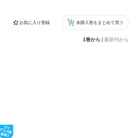
お気に入り登録
未購入巻をまとめて買う
1巻から
|
最新刊から