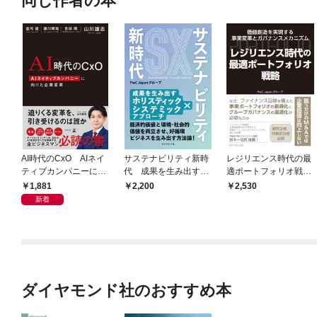
同じ作者の本
AI時代のCxO AIネイ
サステナビリティ新時
レジリエンス時代の最
ティブカンパニーに向
代 成果を生み出すホ
適ポートフォリオ戦
けた企業変革
リスティック×システ
略 価値創造を実現す
1,881
2,200
2,530
ミックアプローチ
る事業変革とガバナン
新着
スメカニズム
ダイヤモンド社のおすすめ本