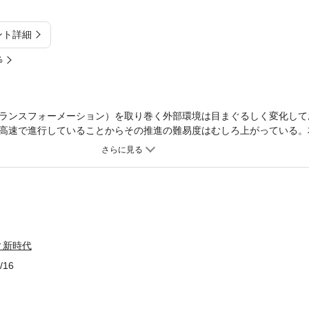
ント詳細
%
ランスフォーメーション）を取り巻く外部環境は目まぐるしく変化して
高速で進行していることからその推進の難易度はむしろ上がっている。
を向上させるＳＸを実現しようとする日本企業へ方向性と方法論を提示
ィ新時代
/16