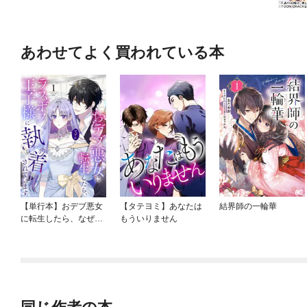
あわせてよく買われている本
【単行本】おデブ悪女
【タテヨミ】あなたは
結界師の一輪華
に転生したら、なぜか
もういりません
ラスボス王子様に執着
されています