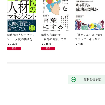
AI時代の人材マネジメ
感性を言葉にする
「使命」ありき3つの
ント 人間の価値を最
「自分の言葉」で生き
ステップ キャリアの
大化する条件
るための教科書
成功とは何か
2,420
2,090
550
新着
新着
新刊配信予定