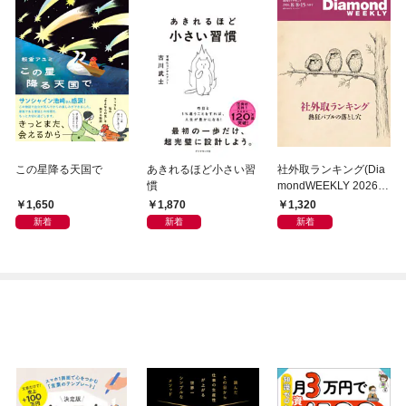
この星降る天国で
あきれるほど小さい習
社外取ランキング(Dia
慣
mondWEEKLY 2026年
8/8・15合併号)
1,650
1,870
1,320
新着
新着
新着