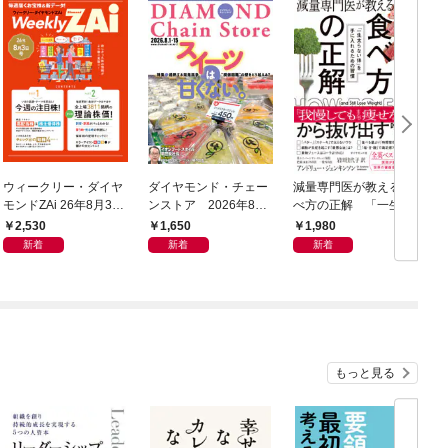
ウィークリー・ダイヤ
ダイヤモンド・チェー
減量専門医が教える 食
モンドZAi 26年8月3日
ンストア 2026年8月
べ方の正解 「一生太
号
1日・15日号
らない体」を手に入れ
2,530
1,650
1,980
るための習慣
新着
新着
新着
もっと見る