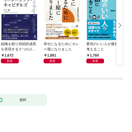
組織を創り持続的成長
幸せになるためにカレ
要領のいい人が最初に
を実現する５つの人資
ー屋になりました
考えること
本 リーダーシップ・
O
1,672
1,881
1,760
キャピタルズ
新着
新着
新着
無料