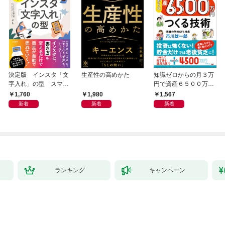
決定版 インスタ「文
生産性の高めかた
知識ゼロからの月３万
字入れ」の型 スマホ
円で資産６５００万円
１画面で心をつかむ
つくる技術
1,760
1,980
1,567
「言葉のテンプレー
新着
新着
新着
ト」
ランキング
キャンペーン