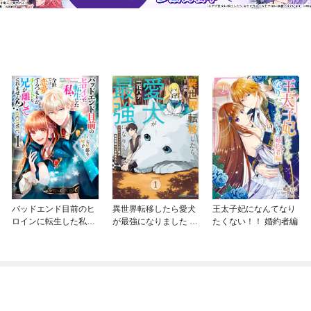
バッドエンド目前のヒ
異世界転移したら愛犬
王太子妃になんてなり
ロインに転生した私、
が最強になりました ～
たくない！！ 婚約者編
今世では恋愛するつも
シルバーフェンリルと
りがチートな兄が離し
俺が異世界暮らしを始
てくれません！？@C
めたら～ THE COMIC
OMIC