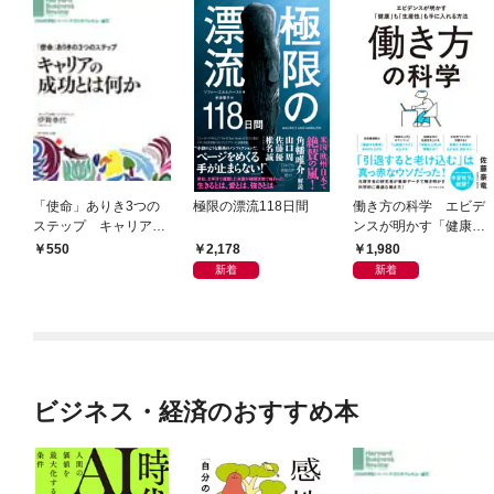
「使命」ありき3つの
極限の漂流118日間
働き方の科学 エビデ
ステップ キャリアの
ンスが明かす「健康」
成功とは何か
も「生産性」も手に入
2,178
1,980
550
れる方法
新着
新着
ビジネス・経済のおすすめ本