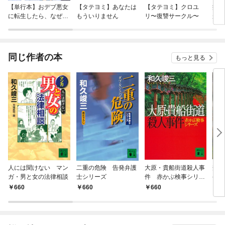
【単行本】おデブ悪女
【タテヨミ】あなたは
【タテヨミ】クロユ
病弱
に転生したら、なぜか
もういりません
リ〜復讐サークル〜
が、
ラスボス王子様に執着
ぎて
されています
たち
ね！
同じ作者の本
もっと見る
人には聞けない マン
二重の危険 告発弁護
大原・貴船街道殺人事
禁断
ガ・男と女の法律相談
士シリーズ
件 赤かぶ検事シリー
発弁
ズ
660
660
660
6