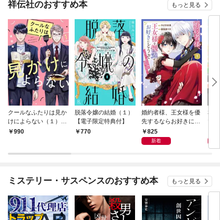
祥伝社のおすすめ本
もっと見る
クールなふたりは見か
脱落令嬢の結婚（１）
婚約者様、王女様を優
私、
けによらない（１）
【電子限定特典付】
先するならお好きにど
で〜
【電子限定特典付】
うぞ（※ただし、私も
嬢？
825
1,
990
770
王子様を優先します
です
新着
が…）（１）【電子限
定特典付】
ミステリー・サスペンスのおすすめ本
もっと見る