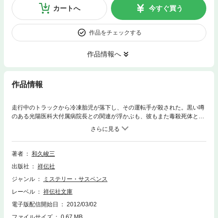
カートへ
今すぐ買う
作品をチェックする
作品情報へ
作品情報
走行中のトラックから冷凍胎児が落下し、その運転手が殺された。黒い噂
のある光陽医科大付属病院長との関連が浮かぶも、彼もまた毒殺死体とな
って発見される。事件の鍵を握る院長の愛人には完璧なアリバイが…。上
高地・京都・東京を舞台に、二重、三重のトリックで描く長編本格推理！
著者
和久峻三
出版社
祥伝社
ジャンル
ミステリー・サスペンス
レーベル
祥伝社文庫
電子版配信開始日
2012/03/02
ファイルサイズ
0.67 MB