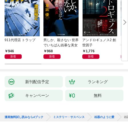
911代理店 トラップ
男しか、殺さない 世界
アンドロギュノス2 創
スー
でいちばん凶暴な美女
世因子
件〈
946
968
1,776
9
新着
新着
新着
新刊配信予定
ランキング
キャンペーン
無料
漫画無料試し読みならdブック
ミステリー・サスペンス
凶器のように愛
凶