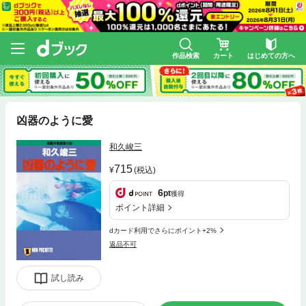
作品検索
カート
はじめての方へ
凶器のように愛
和久峻三
715
(税込)
6
pt
獲得
ポイント詳細
dカード利用でさらにポイント+2%
返品不可
試し読み