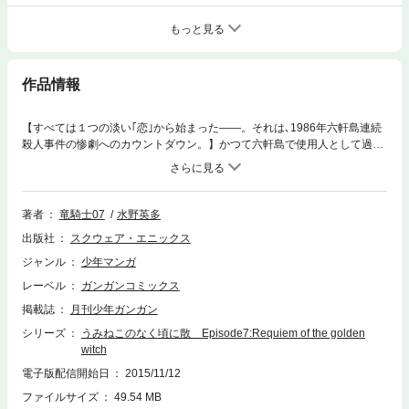
もっと見る
作品情報
【すべては１つの淡い｢恋｣から始まった――。それは､1986年六軒島連続
殺人事件の惨劇へのカウントダウン。】かつて六軒島で使用人として過ご
していた、六軒島連続殺人事件の真犯人ヤス。やがて、その身を「魔女ベ
アトリーチェ」と変えた真犯人は、親友･紗音の淡い「恋」に気付く。そ
の恋は、二人の運命を大きく変え、遠からず起こる惨劇への引き金となる
のだった…。(C)竜騎士07／07th Expansion (C)2013 Eita Mizuno
著者
竜騎士07
水野英多
出版社
スクウェア・エニックス
ジャンル
少年マンガ
レーベル
ガンガンコミックス
掲載誌
月刊少年ガンガン
シリーズ
うみねこのなく頃に散 Episode7:Requiem of the golden
witch
電子版配信開始日
2015/11/12
ファイルサイズ
49.54 MB