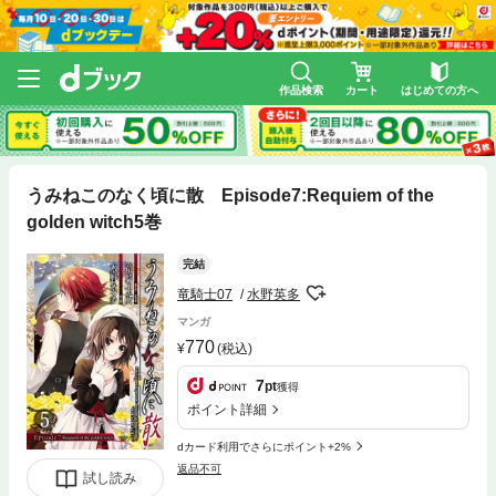
作品検索
カート
はじめての方へ
うみねこのなく頃に散 Episode7:Requiem of the
golden witch5巻
完結
竜騎士07
水野英多
マンガ
770
(税込)
7
pt
獲得
ポイント詳細
dカード利用でさらにポイント+2%
返品不可
試し読み