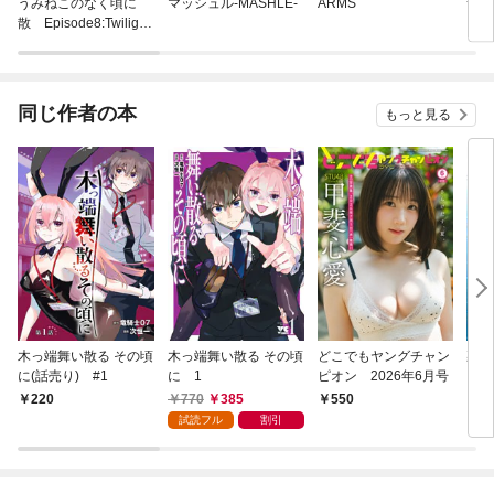
うみねこのなく頃に
マッシュル-MASHLE-
ARMS
サマ
散 Episode8:Twilight
of the golden witch
同じ作者の本
もっと見る
木っ端舞い散る その頃
木っ端舞い散る その頃
どこでもヤングチャン
裏世
に(話売り) #1
に 1
ピオン 2026年6月号
770
385
220
550
8
試読フル
割引