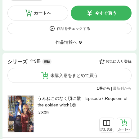
カートへ
今すぐ買う
作品をチェックする
作品情報へ
全9冊
シリーズ
お気に入り登録
完結
未購入巻をまとめて買う
1巻から
|
最新刊から
うみねこのなく頃に散 Episode7:Requiem of
the golden witch1巻
809
試し読み
カートへ