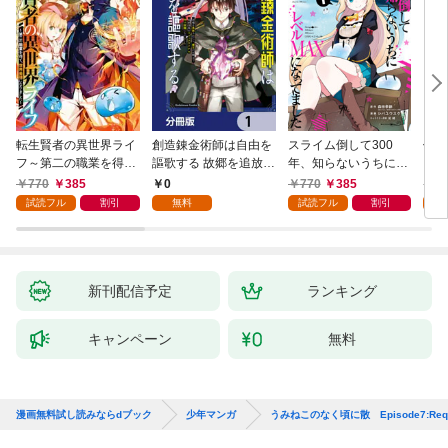
転生賢者の異世界ライ
創造錬金術師は自由を
スライム倒して300
信長
フ～第二の職業を得
謳歌する 故郷を追放さ
年、知らないうちにレ
て、世界最強になりま
れたら、魔王のお膝元
ベルMAXになってまし
770
385
0
770
385
7
した～ 1巻
で超絶効果のマジック
た 1巻
試読フル
割引
無料
試読フル
割引
試
アイテム作り放題にな
りました【分冊版】
1
新刊配信予定
ランキング
キャンペーン
無料
漫画無料試し読みならdブック
少年マンガ
うみねこのなく頃に散 Episode7:Requiem 