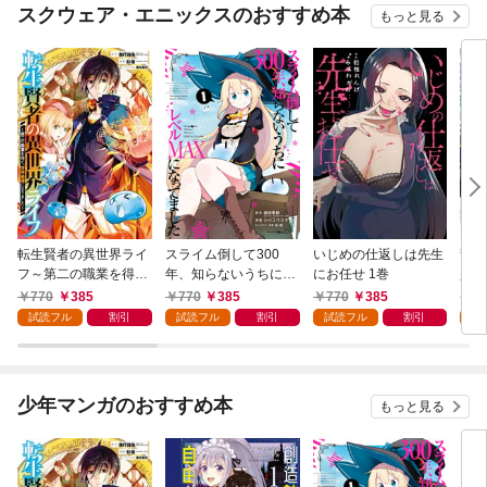
スクウェア・エニックスのおすすめ本
もっと見る
転生賢者の異世界ライ
スライム倒して300
いじめの仕返しは先生
龍の
フ～第二の職業を得
年、知らないうちにレ
にお任せ 1巻
少女
て、世界最強になりま
ベルMAXになってまし
愛さ
770
385
770
385
770
385
7
した～ 1巻
た 1巻
試読フル
割引
試読フル
割引
試読フル
割引
試
少年マンガのおすすめ本
もっと見る