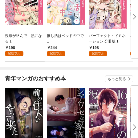
視線が絡んで、熱にな
推し活はベッドの中で
パーフェクト・ドミネ
ふし
る 1
1
ーション 分冊版 1
言っ
198
244
198
2
試読フル
試読フル
試読フル
試
青年マンガのおすすめ本
もっと見る