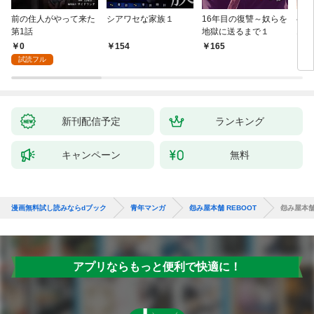
前の住人がやって来た
シアワセな家族１
16年目の復讐～奴らを
ベイ
第1話
地獄に送るまで１
エブ
版】
0
154
165
2
試読フル
新刊配信予定
ランキング
キャンペーン
無料
漫画無料試し読みならdブック
青年マンガ
怨み屋本舗 REBOOT
怨み屋本舗 
アプリならもっと便利で快適に！