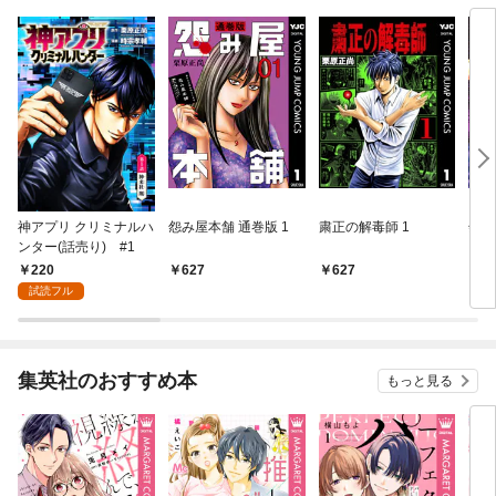
神アプリ クリミナルハ
怨み屋本舗 通巻版 1
粛正の解毒師 1
怨み
ンター(話売り) #1
220
627
627
6
試読フル
集英社のおすすめ本
もっと見る