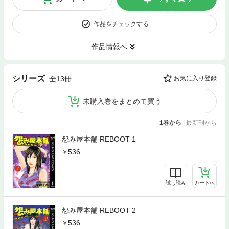
作品をチェックする
作品情報へ
シリーズ
全13冊
お気に入り登録
未購入巻をまとめて買う
1巻から
|
最新刊から
怨み屋本舗 REBOOT 1
536
試し読み
カートへ
怨み屋本舗 REBOOT 2
536