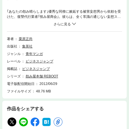
｢あなたの怨み晴らします｣優秀な同僚に嫉妬する被害妄想男から依頼を受
けた、復讐代行業者｢恨み屋商会｣。彼らは、全く常識の通じない妄想スト
ーカー女”サヤカ”を操り標的を狙う――!! その奇抜で猟奇的な行動に振り
回される怨み屋チーム!! 大反響の｢猟奇的な隣人｣編45Pの大幅加筆で完全
収録!!
著者
栗原正尚
出版社
集英社
ジャンル
青年マンガ
レーベル
ビジネスジャンプ
掲載誌
ビジネスジャンプ
シリーズ
怨み屋本舗 REBOOT
電子版配信開始日
2012/06/29
ファイルサイズ
48.76 MB
作品をシェアする