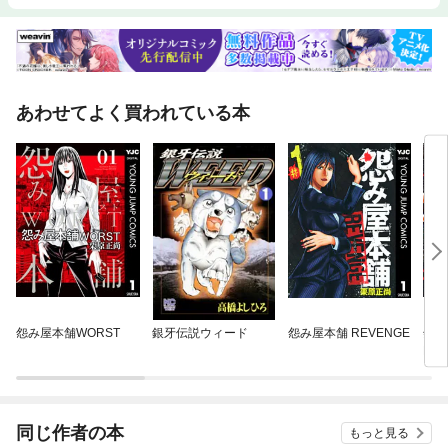
あわせてよく買われている本
怨み屋本舗WORST
銀牙伝説ウィード
怨み屋本舗 REVENGE
怨み
RT
同じ作者の本
もっと見る