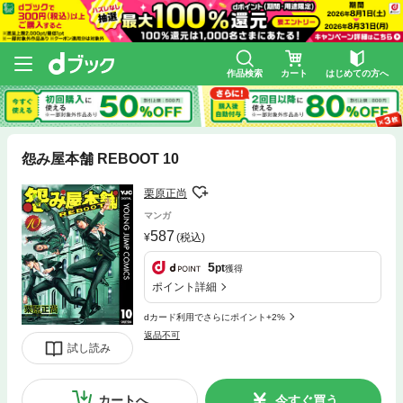
作品検索
カート
はじめての方へ
怨み屋本舗 REBOOT 10
栗原正尚
マンガ
587
(税込)
5
pt
獲得
ポイント詳細
dカード利用でさらにポイント+2%
返品不可
試し読み
カートへ
今すぐ買う