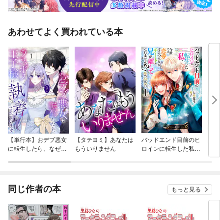
あわせてよく買われている本
【単行本】おデブ悪女
【タテヨミ】あなたは
バッドエンド目前のヒ
結界
に転生したら、なぜか
もういりません
ロインに転生した私、
ラスボス王子様に執着
今世では恋愛するつも
されています
りがチートな兄が離し
てくれません！？@C
OMIC
同じ作者の本
もっと見る