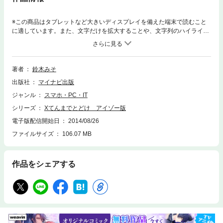
※この商品はタブレットなど大きいディスプレイを備えた端末で読むこと
に適しています。また、文字だけを拡大することや、文字列のハイライ
ト、検索、辞書の参照、引用などの機能が使用できません。連載スタート
から11年。鈴木みそのデジタルへの愛憎がぎっしり詰まったドキュメンタ
リーがついに結実する。11年前、みそ氏の興味はすっかりMacやアップル
から遠のいていた。しかし、そんなみそ氏を「Mac OS X」へ導くべく始
著者
鈴木みそ
まった連載「Xてんまでとどけ」では、やがてみそ氏元来の性分、気にな
出版社
マイナビ出版
ったら実際に試さずにいられない、詳しく話を聞かずにいられない心をア
ップルプロダクツの数々が魅了しはじめる。アップル＆デジタルガジェッ
ジャンル
スマホ・PC・IT
トへの愛憎（アイゾー）遍歴は、きっとあなたにも共通する価値観かもし
シリーズ
Xてんまでとどけ アイゾー版
れない。『Mac Fan』読者はもとより、鈴木みそファン必読の書、ぜひお
買い求めください。■CONTENTS【2004～2005年】“あのOSはすっぱい
電子版配信開始日
2014/08/26
に違いない！”時代／【2006～2007年】“次から次へとアップルタイマ
ファイルサイズ
106.07 MB
ー”時代／【2008～2009年】“MacBook AirでXに到達”時代／【2010～201
1年】“最新OS&カスタマイズにどっぷり”時代／【2012～2013年】“もうア
ップルガジェットが手放せない”時代／【2003年】“総天然色！Mac Fanビ
作品をシェアする
ギナーズ”時代