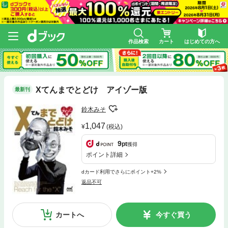
作品検索
カート
はじめての方へ
Xてんまでとどけ アイゾー版
最新刊
鈴木みそ
1,047
(税込)
9
pt
獲得
ポイント詳細
dカード利用でさらにポイント+2%
返品不可
カートへ
今すぐ買う