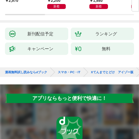
2,200
1,980
5,
￥2,970
新着
新着
新刊配信予定
ランキング
キャンペーン
無料
漫画無料試し読みならdブック
スマホ・PC・IT
Xてんまでとどけ アイゾー版
アプリならもっと便利で快適に！