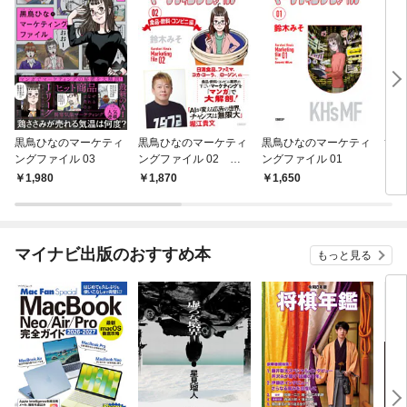
黒鳥ひなのマーケティ
黒鳥ひなのマーケティ
黒鳥ひなのマーケティ
筒井
ングファイル 03
ングファイル 02 食
ングファイル 01
品・飲料・コンビニ編
1,980
1,870
1,650
7
マイナビ出版のおすすめ本
もっと見る