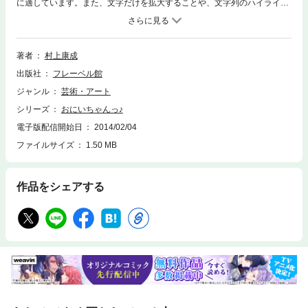
に適しています。また、文字だけを拡大することや、文字列のハイライ
ト、検索、辞書の参照、引用などの機能が使用できません。株式会社フレ
ーベル館創業100周年記念・キンダーブック創刊80周年記念出版『おにい
ちゃんっ』（2007年発行）を基に、5分冊化し再構成した中の１冊（2002
年度April～Marchを収録）。「自然と子ども」をテーマに、村上康成が5
著者
村上康成
年間描き下ろした、月刊保育絵本『キンダーブック 3』の表紙画と、付録
出版社
フレーベル館
『マザーズブック だ・い・す・き』に掲載された詩が添えられた表紙画
集。「自然の中で遊ぶって、おもしろいんだから！」という、著者の想い
ジャンル
芸術・アート
を綴った表紙画。その中には、自然の中で遊ぶ子どもたちがイキイキと描
シリーズ
おにいちゃんっ♪
かれ、すてきな時間が流れている。
電子版配信開始日
2014/02/04
ファイルサイズ
1.50 MB
作品をシェアする