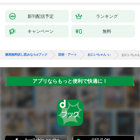
新刊配信予定
ランキング
キャンペーン
無料
漫画無料試し読みならdブック
芸術・アート
おにいちゃんっ♪
おにいちゃんっ
アプリならもっと便利で快適に！