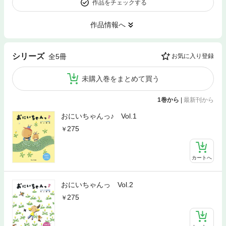
作品をチェックする
作品情報へ
シリーズ
全5冊
お気に入り登録
未購入巻をまとめて買う
1巻から
|
最新刊から
おにいちゃんっ♪ Vol.1
275
カートへ
おにいちゃんっ Vol.2
275