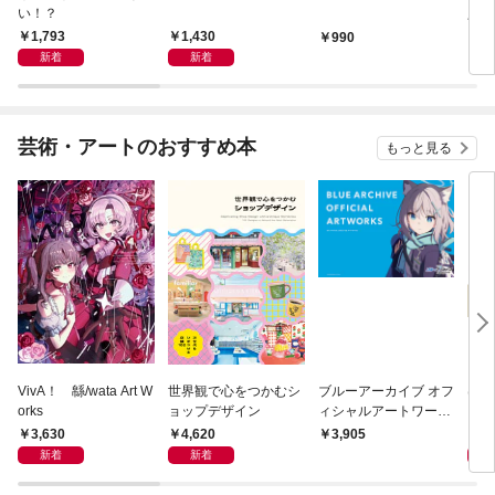
い！？
人―
雄と
1,793
1,430
990
1,
新着
新着
芸術・アートのおすすめ本
もっと見る
VivA！ 緜/wata Art W
世界観で心をつかむシ
ブルーアーカイブ オフ
は
orks
ョップデザイン
ィシャルアートワーク
いき
ス
ころ
3,630
4,620
2,
3,905
新着
新着