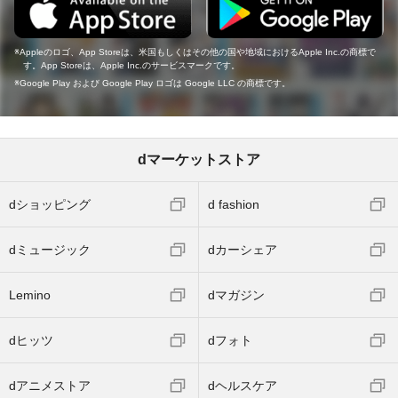
Appleのロゴ、App Storeは、米国もしくはその他の国や地域におけるApple Inc.の商標で
す。App Storeは、Apple Inc.のサービスマークです。
Google Play および Google Play ロゴは Google LLC の商標です。
dマーケットストア
dショッピング
d fashion
dミュージック
dカーシェア
Lemino
dマガジン
dヒッツ
dフォト
dアニメストア
dヘルスケア