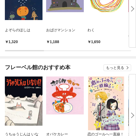
よぞらのほしは
おばけマンション
わく
おば
のい
1,320
1,188
1,650
1,
フレーベル館のおすすめ本
もっと見る
うちゅうじんは いな
オバケカレー
恋のゴールへ一直線！
地球