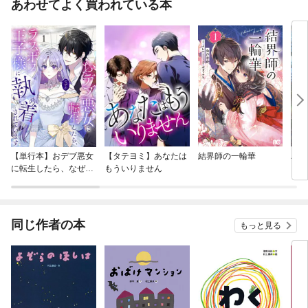
あわせてよく買われている本
【単行本】おデブ悪女
【タテヨミ】あなたは
結界師の一輪華
バッ
に転生したら、なぜか
もういりません
ロイ
ラスボス王子様に執着
今世
されています
りが
てく
OMI
同じ作者の本
もっと見る