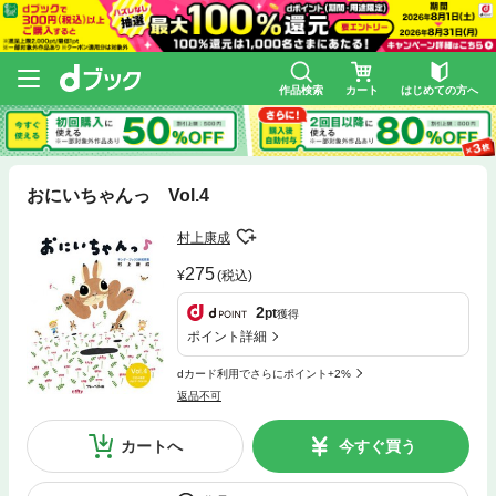
作品検索
カート
はじめての方へ
おにいちゃんっ Vol.4
村上康成
275
(税込)
2
pt
獲得
ポイント詳細
dカード利用でさらにポイント+2%
返品不可
カートへ
今すぐ買う