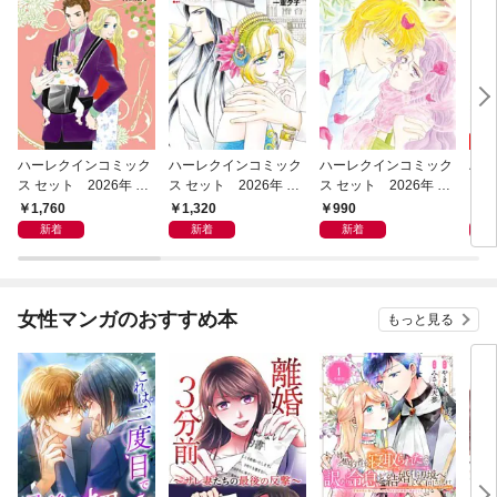
ハーレクインコミック
ハーレクインコミック
ハーレクインコミック
ハー
ス セット 2026年 vo
ス セット 2026年 vo
ス セット 2026年 vo
ス 
l.1214
l.1157
l.1089
l.10
1,760
1,320
990
9
新着
新着
新着
女性マンガのおすすめ本
もっと見る