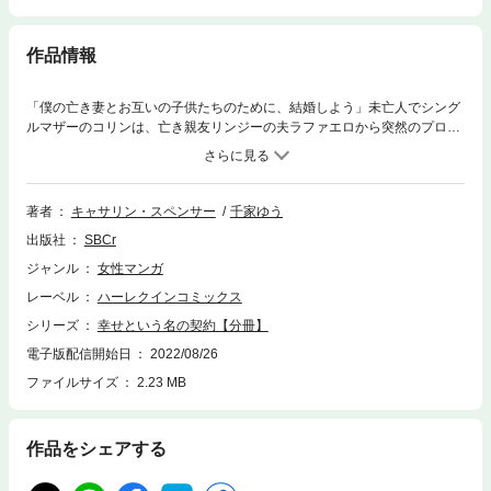
作品情報
「僕の亡き妻とお互いの子供たちのために、結婚しよう」未亡人でシング
ルマザーのコリンは、亡き親友リンジーの夫ラファエロから突然のプロポ
ーズを受けた。ふたりの結婚はリンジーの遺志だと言うのだ。どんなに彼
が魅力的だからって、よく知らない男性と結婚するなんていや。でも自分
が今抱えている問題は、結婚すればすべて解決する。ましてそれが亡き親
友の遺志であれば。コリンはプロポーズを受け入れる決意をした。愛のな
著者
キャサリン・スペンサー
千家ゆう
い結婚がひき起こす悲劇を考えもせずに。
出版社
SBCr
ジャンル
女性マンガ
レーベル
ハーレクインコミックス
シリーズ
幸せという名の契約【分冊】
電子版配信開始日
2022/08/26
ファイルサイズ
2.23 MB
作品をシェアする