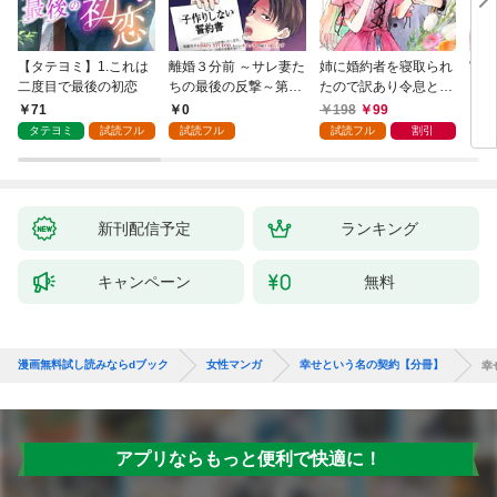
【タテヨミ】1.これは
離婚３分前 ～サレ妻た
姉に婚約者を寝取られ
実は
二度目で最後の初恋
ちの最後の反撃～第1
たので訳あり令息と結
した
話
婚して辺境へと向かい
から
71
0
198
99
2
ます ～苦労の先に待っ
（1
タテヨミ
試読フル
試読フル
試読フル
割引
ていたのは、まさかの
溺愛と幸せでした～
【分冊版】 1
新刊配信予定
ランキング
キャンペーン
無料
漫画無料試し読みならdブック
女性マンガ
幸せという名の契約【分冊】
幸
アプリならもっと便利で快適に！