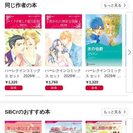
同じ作者の本
もっと見る
ハーレクインコミック
ハーレクインコミック
ハーレクインコミック
大家
ス セット 2026年 vo
ス セット 2026年 vo
ス セット 2026年 vo
の喜
l.1023
l.1073
l.1009
版】
1,320
1,760
1,320
1
新着
新着
新着
SBCrのおすすめ本
もっと見る