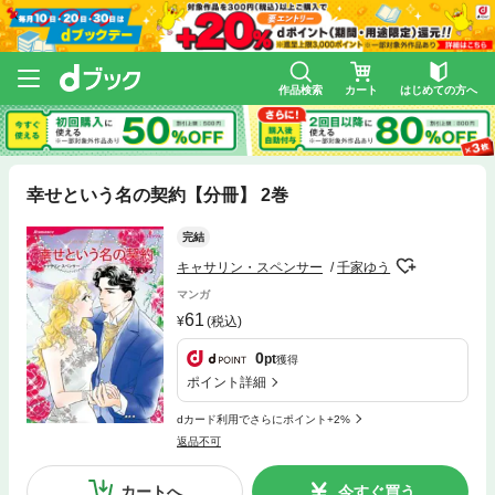
作品検索
カート
はじめての方へ
幸せという名の契約【分冊】 2巻
完結
キャサリン・スペンサー
千家ゆう
マンガ
61
(税込)
0
pt
獲得
ポイント詳細
dカード利用でさらにポイント+2%
返品不可
カートへ
今すぐ買う