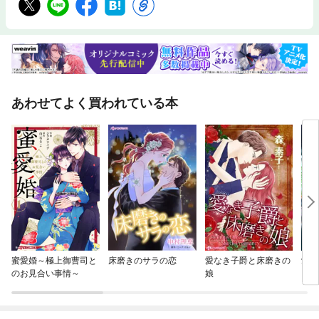
あわせてよく買われている本
蜜愛婚～極上御曹司と
床磨きのサラの恋
愛なき子爵と床磨きの
愛が
のお見合い事情～
娘