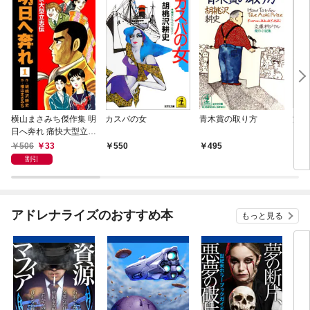
横山まさみち傑作集 明
カスバの女
青木賞の取り方
旅券
日へ奔れ 痛快大型立志
伝(1)
506
33
550
495
5
割引
アドレナライズのおすすめ本
もっと見る