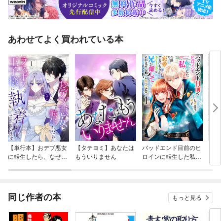
あわせてよく買われている本
【単行本】おデブ悪女
【タテヨミ】あなたは
バッドエンド目前のヒ
【タ
に転生したら、なぜか
もういりません
ロインに転生した私、
リ〜
ラスボス王子様に執着
今世では恋愛するつも
されています
りがチートな兄が離し
てくれません！？@C
OMIC
同じ作者の本
もっと見る