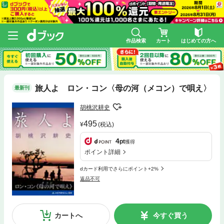
作品検索
カート
はじめての方へ
旅人よ ロン・コン〈母の河（メコン）で唄え〉
最新刊
胡桃沢耕史
495
(税込)
4
pt
獲得
ポイント詳細
dカード利用でさらにポイント+2%
返品不可
カートへ
今すぐ買う