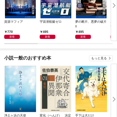
資源マフィア
宇宙潜航艇ゼロ
夢の断片、悪夢の破片
星間
Ⅱ
覚め
770
495
495
4
新着
新着
新着
小説一般のおすすめ本
もっと見る
浄土ヶ浜の天使
変化（へんげ） 決定
手下は犬だけ
マリ