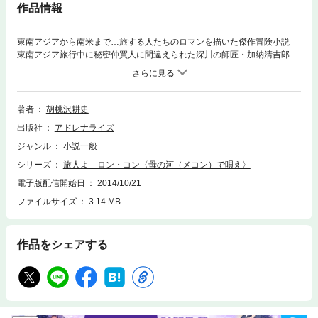
作品情報
東南アジアから南米まで…旅する人たちのロマンを描いた傑作冒険小説
東南アジア旅行中に秘密仲買人に間違えられた深川の師匠・加納清吉郎
は、日本語を話すユピンという女にラオス国境へ連れていかれるが、革命
が起こり、メコン河を下る演芸船にかくれて危うく窮地を脱する。ユピン
を連れて帰国した師匠は四年後、再びラオスを訪れるが、そこには思わぬ
陥穽が仕掛けられていた…。（「ロン・コン」） 第85回直木賞候補とな
著者
胡桃沢耕史
った本作は、「父ちゃんバイク」「ロン・コン」など珠玉の短篇が収録さ
出版社
アドレナライズ
れた作品集である。・ロン・コン〈母の河で唄え〉・ロン・コン ＰＡＲ
ＴII〈母の河に眠れ〉・父ちゃんバイク・花を浮かべて・顫音（トレモ
ジャンル
小説一般
ロ）・熱い冬●胡桃沢耕史（くるみざわ・こうし）1925年東京生まれ。府
シリーズ
旅人よ ロン・コン〈母の河（メコン）で唄え〉
立六中（現新宿高校）、拓殖大学卒。『近代説話』同人。昭和30年、『壮
士再び帰らず』（筆名・清水正二郎）で第7回オール讀物新人賞、58年、
電子版配信開始日
2014/10/21
『天山を越えて』で第36回推理作家協会賞、同年『黒パン俘虜記』で第89
ファイルサイズ
3.14 MB
回直木賞を受賞。『翔んでる警視正』シリーズ、『旅人よ』、『ぼくの小
さな祖国』、『女探偵アガサ奔る』、『ぶりっこ探偵』、『夕闇のパレス
チナ』、『闘神』など著書多数。
作品をシェアする