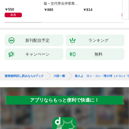
版～交代寄合伊那衆異
聞（1）～
550
1,
880
814
新着
新刊配信予定
ランキング
キャンペーン
無料
漫画無料試し読みならdブック
小説一般
旅人よ ロン・コン〈母の河（メコン）
アプリならもっと便利で快適に！