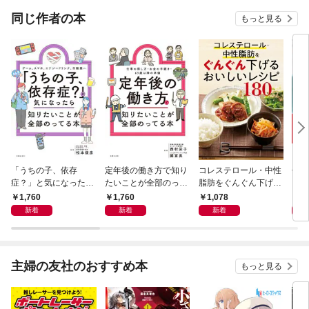
同じ作者の本
もっと見る
「うちの子、依存
定年後の働き方で知り
コレステロール・中性
ぜー
症？」と気になったら
たいことが全部のって
脂肪をぐんぐん下げる
クチ
知りたいことが全部の
る本
おいしいレシピ180＜
糖質
1,760
1,760
1,078
1,
ってる本
電子新版＞
電子
新着
新着
新着
主婦の友社のおすすめ本
もっと見る