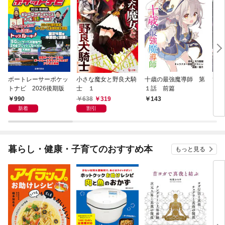
ボートレーサーポケッ
小さな魔女と野良犬騎
十歳の最強魔導師 第
ひと
トナビ 2026後期版
士 １
１話 前篇
ズ 
990
638
319
143
1
新着
割引
暮らし・健康・子育てのおすすめ本
もっと見る