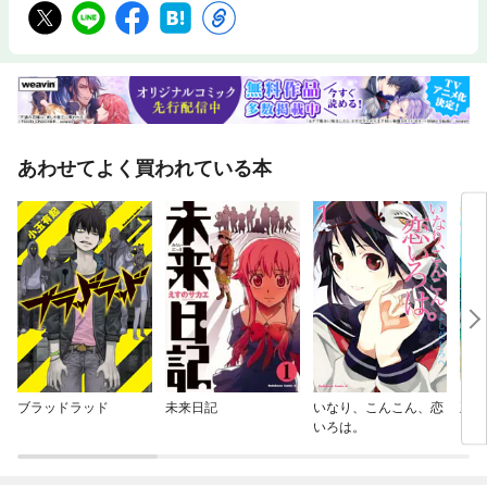
あわせてよく買われている本
ブラッドラッド
未来日記
いなり、こんこん、恋
王子
いろは。
もり
た。
も寝