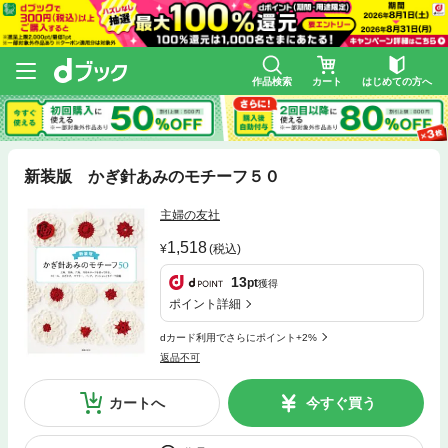
作品検索
カート
はじめての方へ
新装版 かぎ針あみのモチーフ５０
主婦の友社
1,518
(税込)
13
pt
獲得
ポイント詳細
dカード利用でさらにポイント+2%
返品不可
カートへ
今すぐ買う