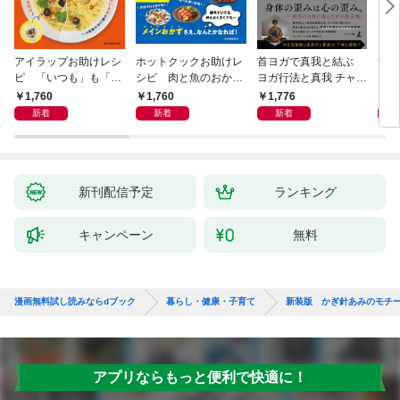
アイラップお助けレシ
ホットクックお助けレ
首ヨガで真我と結ぶ
すご
ピ 「いつも」も「も
シピ 肉と魚のおか
ヨガ行法と真我 チャク
クニ
しも」もおいしい！
ず 少ない材料＆調味
ラと真我の関係 クンダ
した
1,760
1,760
1,776
1,
料で、あとはスイッチ
リーニ上昇体験 次元上
新着
新着
新着
ポン！
昇と真我の関係
新刊配信予定
ランキング
キャンペーン
無料
漫画無料試し読みならdブック
暮らし・健康・子育て
新装版 かぎ針あみのモチ
アプリならもっと便利で快適に！