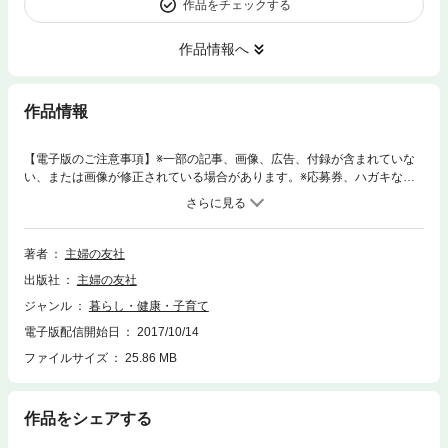
作品をチェックする
作品情報へ
作品情報
【電子版のご注意事項】※一部の記事、画像、広告、付録が含まれていな
い、または画像が修正されている場合があります。※応募券、ハガキなど
はご利用いただけません。※掲載時の商品やサービスは、時間の経過にと
もない提供が終了している場合があります。以上、あらかじめご了承の上
お楽しみください。かぎ針あみのモチーフつなぎの作品集。三角、四角、
六角、円形の４つのパターン別にモチーフの数を５０点掲載。それぞれの
著者
主婦の友社
魅力を生かせる作品で紹介。アイテムは、ストールやひざかけ、マウラー
出版社
主婦の友社
など長く使えて、アレンジできるものばかり。人気の編み物作家、岡本啓
子と風工房が、モチーフと作品デザインを担当。すべてのモチーフを白い
ジャンル
暮らし・健康・子育て
糸で編んだ見本の「図鑑」を巻頭に掲載。好みの色に変更するイメージを
電子版配信開始日
2017/10/14
広げやすい。２００７年に雄鶏社で発行された『モチーフつなぎ』を、２
０１０年に新編集して発行した『モチーフつなぎ５０』の新装版。作品の
ファイルサイズ
25.86 MB
初出は、すでに１０年前だが、時代を越えて残る作品の魅力を再認識でき
ること間違いなし。今回の改定では、廃番となった糸があるため、全作品
実物大の糸見本を掲載。商品名にとらわれず自分の好みの糸で自由に編め
作品をシェアする
るようになっている。手元において長く愛用できる一冊。