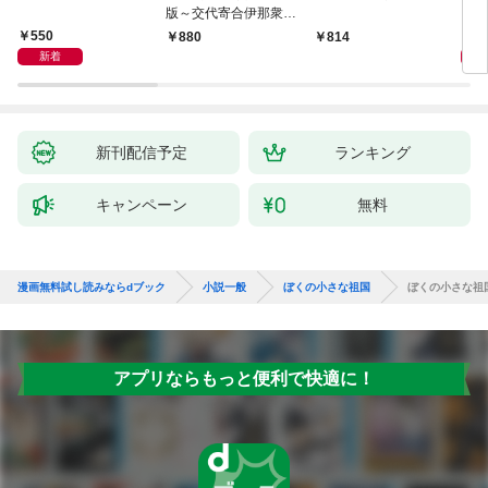
版～交代寄合伊那衆異
聞（1）～
550
1,
880
814
新着
新刊配信予定
ランキング
キャンペーン
無料
漫画無料試し読みならdブック
小説一般
ぼくの小さな祖国
ぼくの小さな祖
アプリならもっと便利で快適に！