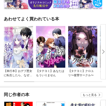
あわせてよく買われている本
【単行本】おデブ悪女
【タテヨミ】あなたは
【タテヨミ】クロユ
バッ
に転生したら、なぜか
もういりません
リ〜復讐サークル〜
ロイ
ラスボス王子様に執着
今世
されています
りが
てく
OMI
同じ作者の本
もっと見る