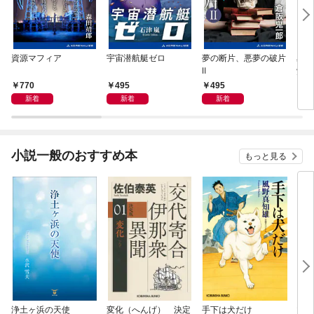
資源マフィア
宇宙潜航艇ゼロ
夢の断片、悪夢の破片
星間
Ⅱ
覚め
770
495
495
4
新着
新着
新着
小説一般のおすすめ本
もっと見る
浄土ヶ浜の天使
変化（へんげ） 決定
手下は犬だけ
マリ