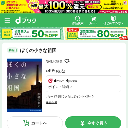
作品検索
カート
はじめての方へ
ぼくの小さな祖国
最新刊
胡桃沢耕史
495
(税込)
4
pt
獲得
ポイント詳細
dカード利用でさらにポイント+2%
返品不可
カートへ
今すぐ買う