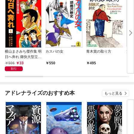
横山まさみち傑作集 明
カスバの女
青木賞の取り方
旅券
日へ奔れ 痛快大型立志
伝(1)
506
33
550
495
5
割引
アドレナライズのおすすめ本
もっと見る