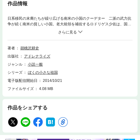
作品情報
日系移民の末裔たちが繰り広げる南米の小国のクーデター 二派の武力抗
争が続く南米の貧しい小国。老大統領を補佐するロドリゲス少佐は、国庫
の外貨を奪い、大量の武器密輸入で一挙に反対派を壊滅するべく、大博打
に出た。忠実につき従う混血のジョン。二人の武器密輸の道案内に立つ乞
食（カポクロ）の少女カルメン。三人はともに日系移民の末裔であり、日
本に見棄てられた民衆でもあった。彼らが忠誠を誓い手に入れようとす
著者
胡桃沢耕史
る“祖国”とは？ 第87回直木賞候補となった、移民史を問う衝撃の長篇作
出版社
アドレナライズ
品。また、彼らそれぞれの生きざまと冒険の成り行きが独特な手法で語ら
れ、小説構成上の実験が試みられている。●胡桃沢耕史（くるみざわ・こ
ジャンル
小説一般
うし）1925年東京生まれ。府立六中（現新宿高校）、拓殖大学卒。『近代
シリーズ
ぼくの小さな祖国
説話』同人。昭和30年、『壮士再び帰らず』（筆名・清水正二郎）で第7
回オール讀物新人賞、58年、『天山を越えて』で第36回推理作家協会賞、
電子版配信開始日
2014/10/21
同年『黒パン俘虜記』で第89回直木賞を受賞。『翔んでる警視正』シリー
ファイルサイズ
4.08 MB
ズ、『旅人よ』、『ぼくの小さな祖国』、『女探偵アガサ奔る』、『ぶり
っこ探偵』、『夕闇のパレスチナ』、『闘神』など著書多数。
作品をシェアする