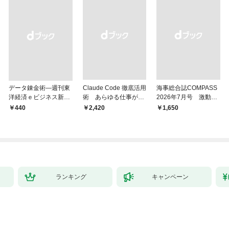
データ錬金術―週刊東
Claude Code 徹底活用
海事総合誌COMPASS
洋経済ｅビジネス新書
術 あらゆる仕事が爆
2026年7月号 激動の
Ｎo.493
速化する
時代の海運経営 主要
￥440
￥2,420
￥1,650
邦船社トップに聞く
ランキング
キャンペーン