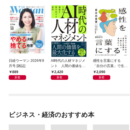
日経ウーマン 2026年9
AI時代の人材マネジメ
感性を言葉にする
月号 [雑誌]
ント 人間の価値を最
「自分の言葉」で生き
大化する条件
るための教科書
889
2,420
2,090
新着
新着
新着
ビジネス・経済のおすすめ本