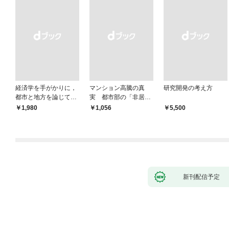
経済学を手がかりに，
マンション高騰の真
研究開発の考え方
都市と地方を論じてみ
実 都市部の「非居住
よう
化」が街を壊す
￥1,980
￥1,056
￥5,500
新刊配信予定