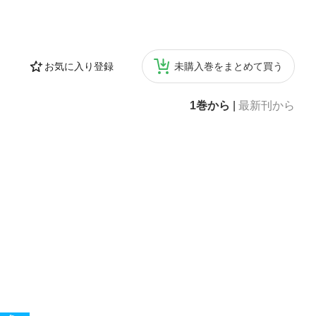
お気に入り登録
未購入巻をまとめて買う
1巻から
|
最新刊から