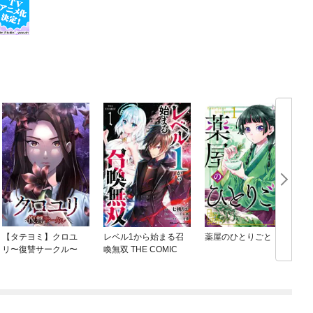
【タテヨミ】クロユ
レベル1から始まる召
薬屋のひとりごと
リ〜復讐サークル〜
喚無双 THE COMIC