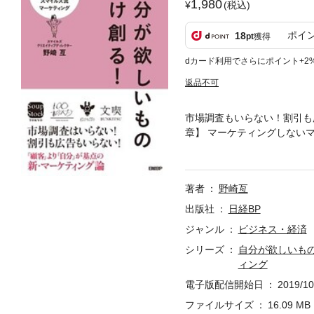
1,980
(税込)
ポイ
18
pt
獲得
dカード利用でさらにポイント+2
返品不可
市場調査もいらない！割引も
章】 マーケティングしないマ
スマイルズが実践する３つの
ら始まったスープストックトー
源泉2 課題設定の事例 ～つ
著者
野崎亙
思考」で価値をつくる～1 生
生まれる3 N＝1からの事業
出版社
日経BP
の作法 ～短所でもいい。そ
ジャンル
ビジネス・経済
ヒント3 新たな関係性を構築
シリーズ
自分が欲しいも
ズのブランディング1 スマイ
ィング
【7章】 実践編！ N＝1の
のように顧客の文脈を作った
電子版配信開始日
2019/10
ファイルサイズ
16.09 MB