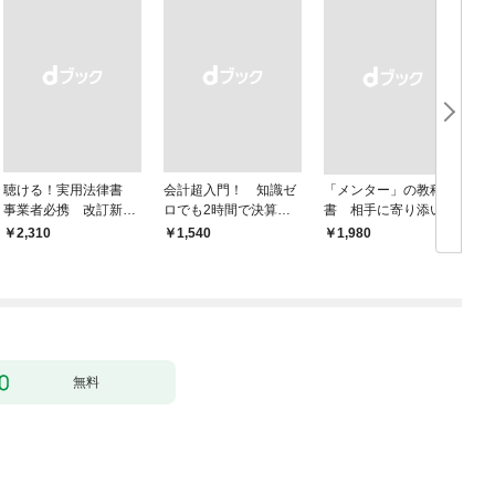
聴ける！実用法律書
会計超入門！ 知識ゼ
「メンター」の教科
事業者必携 改訂新
ロでも2時間で決算書
書 相手に寄り添いな
版 中小企業のための
が読めるようになる！
がら成長を後押しする
￥2,310
￥1,540
￥1,980
￥
株式会社【株主総会・
改訂2版
取締役会・監査役会】
の議事録・登記の手続
きと書式サンプル集
無料