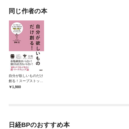
同じ作者の本
自分が欲しいものだけ
創る！スープストック
トーキョーを生んだ
1,980
『直感と共感』のスマ
イルズ流マーケティン
グ
日経BPのおすすめ本