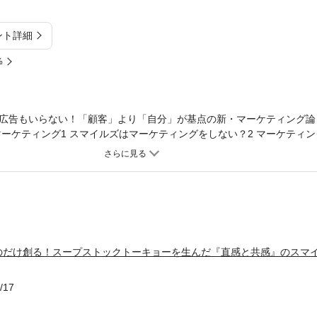
ント詳細
%
広告もいらない！「顧客」より「自分」が基点の新・マーケティング論
ーケティング1 スマイルズはマーケティングをしない？2 マーケティン
アプローチ（手法）【2章】 スマイルズのクリエイティブ1 シーンをイ
キョー2 スープストックトーキョーの秘密【3章】 課題設定力が肝1 
まらないものを“つまる化”させる～【4章】 すべてはN＝1から始まる ～
活者の視点に立つことがクリエイティブの大原則2 誰かの心理的構造を捉
の作り方4 N＝1をディープに理解するためのティップス【5章】 関係性
こに特徴はあるか～1 関係性のブランディング2 各社の事例に見る、関
した２つの事例4 順調でも関係性を検証し、時には再構築もいとわない【
のだけ創る！スープストックトーキョーを生んだ『直感と共感』のスマ
ルズが大切にするのは共感的関係2 ブランドは人である3 絶妙な距離感4
発想で新規事業を生み出す ～本と出会うための本屋「文喫」の場合～1 
か2 入場料はなぜ１５００円となったのか3 既存市場の盤面をどのよう
/17