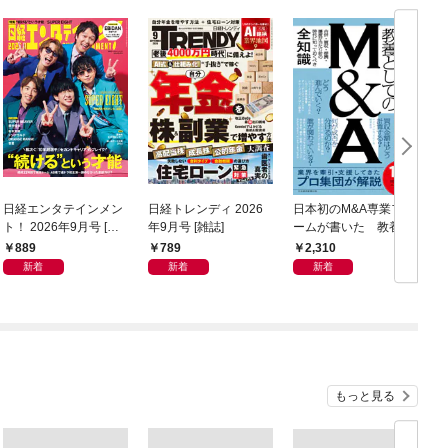
日経エンタテインメン
日経トレンディ 2026
日本初のM&A専業ファ
ト！ 2026年9月号 [雑
年9月号 [雑誌]
ームが書いた 教養と
誌]
してのM&A
889
789
2,310
新着
新着
新着
もっと見る