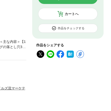
カートへ
作品をチェックする
＜主な内容＞【1
作品をシェアする
グの落とし穴3
メージすることか
課題はアイデアの
「顧客志向＜自分
えると“文脈”が
のブランディング
係性構築のための
6章】 スマイル
イルズ流マーケテ
 感度のスイッチ
文喫の開発物語～ど
に作り替えたか