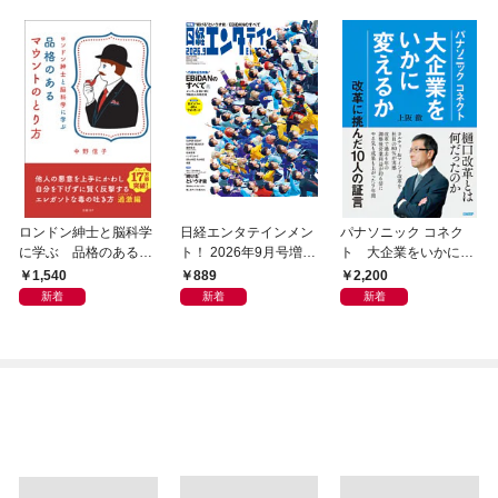
ロンドン紳士と脳科学
日経エンタテインメン
パナソニック コネク
に学ぶ 品格のあるマ
ト！ 2026年9月号増刊
ト 大企業をいかに変
ウントのとり方
【表紙：EBiDAN】
えるか
1,540
889
2,200
新着
新着
新着