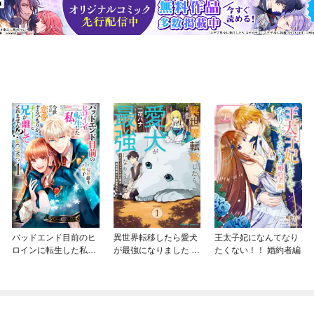
バッドエンド目前のヒ
異世界転移したら愛犬
王太子妃になんてなり
ロインに転生した私、
が最強になりました ～
たくない！！ 婚約者編
今世では恋愛するつも
シルバーフェンリルと
りがチートな兄が離し
俺が異世界暮らしを始
てくれません！？@C
めたら～ THE COMIC
OMIC