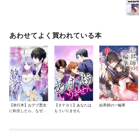
あわせてよく買われている本
【単行本】おデブ悪女
【タテヨミ】あなたは
結界師の一輪華
に転生したら、なぜか
もういりません
ラスボス王子様に執着
されています