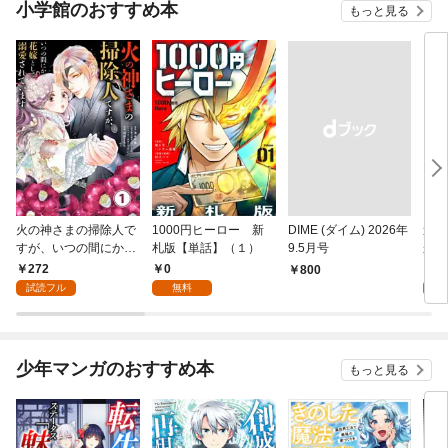
小学館のおすすめ本
もっと見る
火の神さまの掃除人で
1000円ヒーロー 新
DIME (ダイム) 2026年
追放
すが、いつの間にか花
札版【単話】（１）
9.5月号
かつ
嫁として溺愛されてい
まへ
272
0
1
￥800
ます【単話】（１）
れで
試読フル
無料
試
（１
少年マンガのおすすめ本
もっと見る