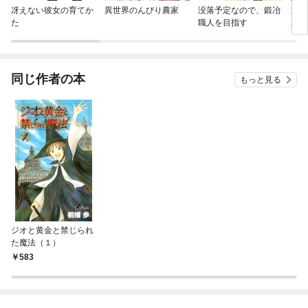
冴えない彼女の育てか
異世界のんびり農家
没落予定なので、鍛冶
顔に
た
職人を目指す
顔に
同じ作者の本
もっと見る
ジオと黄金と禁じられ
た魔法（１）
583