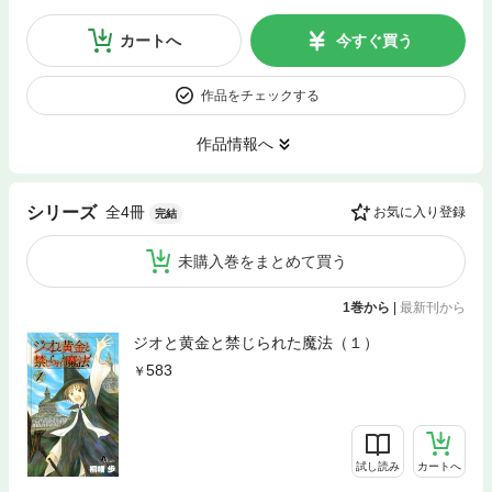
カートへ
今すぐ買う
作品をチェックする
作品情報へ
全4冊
シリーズ
お気に入り登録
完結
未購入巻をまとめて買う
1巻から
|
最新刊から
ジオと黄金と禁じられた魔法（１）
583
試し読み
カートへ