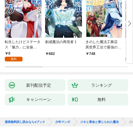
転生したけどステータ
創成魔法の再現者 1
きのした魔法工務店
王位
ス「魅力」に全振
異世界工法で最強の家
兆候
り！？(1)
づくりを（コミック）
入れ
0
0
682
748
１
る。
無料
新刊配信予定
ランキング
キャンペーン
無料
漫画無料試し読みならdブック
少年マンガ
ジオと黄金と禁じられた魔法
ジ