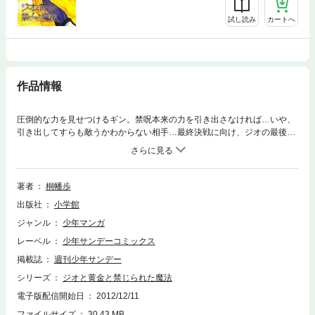
試し読み
カートへ
作品情報
圧倒的な力を見せつけるギン。禁呪本来の力を引き出さなければ…いや、
引き出してすらも敵うかわからない相手…最終決戦に向け、ジオの最後の
試練が始まる！
著者
桐幡歩
出版社
小学館
ジャンル
少年マンガ
レーベル
少年サンデーコミックス
掲載誌
週刊少年サンデー
シリーズ
ジオと黄金と禁じられた魔法
電子版配信開始日
2012/12/11
ファイルサイズ
30.43 MB