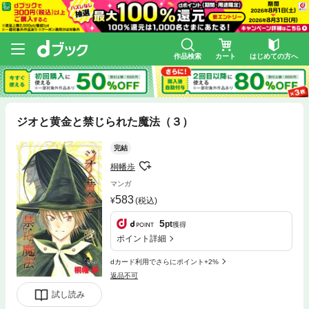
作品検索
カート
はじめての方へ
ジオと黄金と禁じられた魔法（３）
完結
桐幡歩
マンガ
583
(税込)
5
pt
獲得
ポイント詳細
dカード利用でさらにポイント+2%
返品不可
試し読み