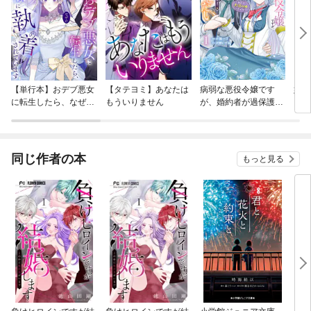
【単行本】おデブ悪女
【タテヨミ】あなたは
病弱な悪役令嬢です
妹は
に転生したら、なぜか
もういりません
が、婚約者が過保護す
ラスボス王子様に執着
ぎて逃げ出したい(私
されています
たち犬猿の仲でしたよ
ね！？)
同じ作者の本
もっと見る