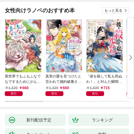
女性向けラノベのおすすめ本
もっと見る
異世界でもふもふなで
真実の愛を見つけたと
「彼を殺して私も死ぬ
離婚
なでするためにがんば
言われて婚約破棄され
わ！」と叫んだ瞬間、
が、
ってます。 ： 1
たので、復縁を迫られ
前世を思い出しました
様に
1,320
660
1,320
660
1,430
715
8
ても今さらもう遅いで
～あれ、こんな人どう
家族
割引
割引
割引
す！
でも良くない？～（ノ
ベル） 【電子書籍限定
特典SS付き】
新刊配信予定
ランキング