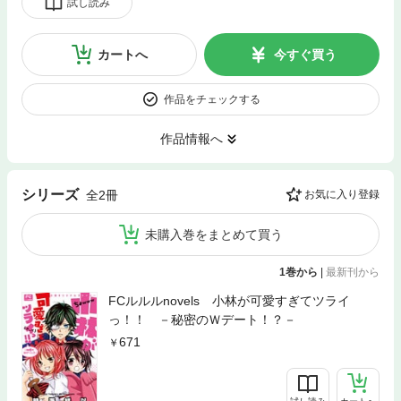
試し読み
カートへ
今すぐ買う
作品をチェックする
作品情報へ
シリーズ
全2冊
お気に入り登録
未購入巻をまとめて買う
1巻から
|
最新刊から
FCルルルnovels 小林が可愛すぎてツライ
っ！！ －秘密のＷデート！？－
671