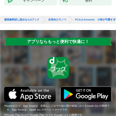
キャンペーン
無料
漫画無料試し読みならdブック
女性向けラノベ
FCルルルnovels 小林が可愛す
アプリならもっと便利で快適に！
Appleのロゴ、App Storeは、米国もしくはその他の国や地域におけるApple Inc.の商標で
す。App Storeは、Apple Inc.のサービスマークです。
Google Play および Google Play ロゴは Google LLC の商標です。