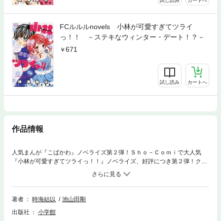
試し読み
カートへ
FCルルルnovels 小林が可愛すぎてツライ
っ！！ －ステキなウィンター・デート！？－
671
試し読み
カートへ
作品情報
人気まんが『こばかわ』ノベライズ第２弾！Ｓｈｏ－Ｃｏｍｉで大人気
『小林が可愛すぎてツライっ！！』ノベライズ、好評につき第２弾！クリ
スマス、初もうで、バレンタイン。冬のラブイベントをオリジナルエピソ
ードで描きます。 トラブルいっぱいのクリスマスを描く物語のほか、神
社の女神様の加護（！？）のせいで超接近したまま離れられなくなってし
まった、めごと蒼の初もうでデートの物語、二人きりで赤ちゃんのお世話
著者
時海結以
池山田剛
をすることになってしまった大混乱なバレンタインの一日を綴る物語、の
出版社
小学館
３編プラス、みつると梓のショートストーリーも収録。 原作漫画が描け