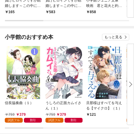
負けヒロインですが結
負けヒロインですが結
小学館ジュニア文庫
小
婚します～この中に私
婚します～この中に私
映画 君と花火と約束
小説
の夫がいる！？～【マ
の夫がいる！？～
と
ラ 
165
583
858
7
イクロ】（１）
（１）
小学館のおすすめ本
もっと見る
信長協奏曲（１）
うしろの正面カムイさ
旦那様はすべてを与え
はじ
ん（１）
る【マイクロ】（１）
（１
759
379
759
379
7
121
試読フル
割引
試読フル
割引
試