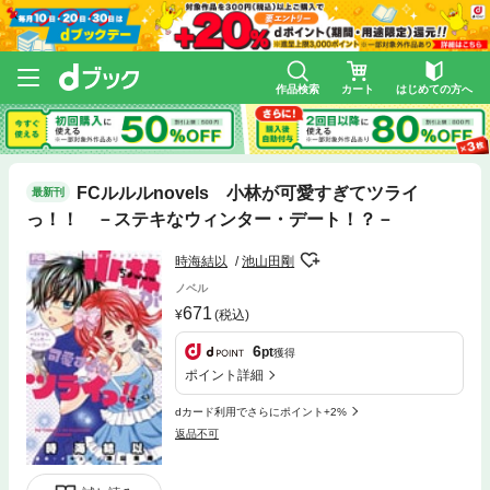
作品検索
カート
はじめての方へ
FCルルルnovels 小林が可愛すぎてツライ
最新刊
っ！！ －ステキなウィンター・デート！？－
時海結以
池山田剛
ノベル
671
(税込)
6
pt
獲得
ポイント詳細
dカード利用でさらにポイント+2%
返品不可