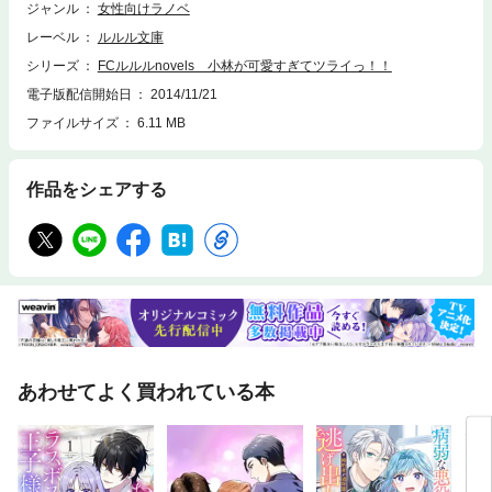
なかったウィンターシーズンを、完全オリジナルストーリーでお届けしま
ジャンル
女性向けラノベ
す！※この作品は底本と同じクオリティのイラストが収録されています。
レーベル
ルルル文庫
シリーズ
FCルルルnovels 小林が可愛すぎてツライっ！！
電子版配信開始日
2014/11/21
ファイルサイズ
6.11 MB
作品をシェアする
あわせてよく買われている本