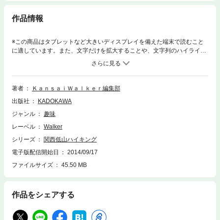
作品情報
※この商品はタブレットなど大きいディスプレイを備えた端末で読むこと
に適しています。また、文字だけを拡大することや、文字列のハイライ
ト、検索、辞書の参照、引用などの機能が使用できません。■日帰りらく
らく山登り全39コース。 大パノラマ、高山植物、パワースポット、滝道
など■関西2大山系に登ろう！六甲山＆金剛山を特大MAPでルート攻略！
摩耶山、須磨アルプス、再度山、甲山、大和葛城山、二上山■登山後のご
著者
ＫａｎｓａｉＷａｌｋｅｒ編集部
ほうび♪グルメ＆温泉 うれしい立ち寄り164スポット。 有馬温泉、六甲
出版社
KADOKAWA
道、富田林・河内長野、関ヶ原、高野山、箕面■服装は？持ち物は？HOW
TO 登山■自然観察路さんぽ■簡単！ハイキング弁当レシピ など※ページ表
ジャンル
趣味
記は紙版のものです。掲載情報は14年8/20現在のものであり、施設の都合
レーベル
Walker
により内容・休み・営業時間が変更になる場合があります。一部記事・写
真は電子版に掲載しない場合があります。
シリーズ
関西低山ハイキング
電子版配信開始日
2014/09/17
ファイルサイズ
45.50 MB
作品をシェアする