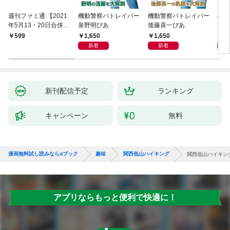
週刊ファミ通 【2021
機動警察パトレイバー
機動警察パトレイバー
機動
年5月13・20日合併
泉野明ぴあ
後藤喜一ぴあ
シバ
号】
1,650
1,650
1,
599
新着
新着
新刊配信予定
ランキング
キャンペーン
無料
漫画無料試し読みならdブック
趣味
関西低山ハイキング
関西低山ハイキン
アプリならもっと便利で快適に！