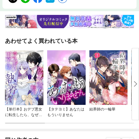
あわせてよく買われている本
【単行本】おデブ悪女
【タテヨミ】あなたは
結界師の一輪華
バッ
に転生したら、なぜか
もういりません
ロイ
ラスボス王子様に執着
今世
されています
りが
てく
OMI