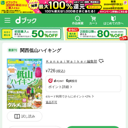
作品検索
カート
はじめての方へ
関西低山ハイキング
最新刊
ＫａｎｓａｉＷａｌｋｅｒ編集部
726
(税込)
6
pt
獲得
ポイント詳細
dカード利用でさらにポイント+2%
返品不可
試し読み