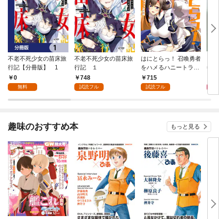
不老不死少女の苗床旅
不老不死少女の苗床旅
はにとらっ！ 召喚勇者
ダ・
行記【分冊版】 1
行記 １
をハメるハニートラッ
年9
プ包囲網 1
0
748
715
9
無料
試読フル
試読フル
趣味のおすすめ本
もっと見る