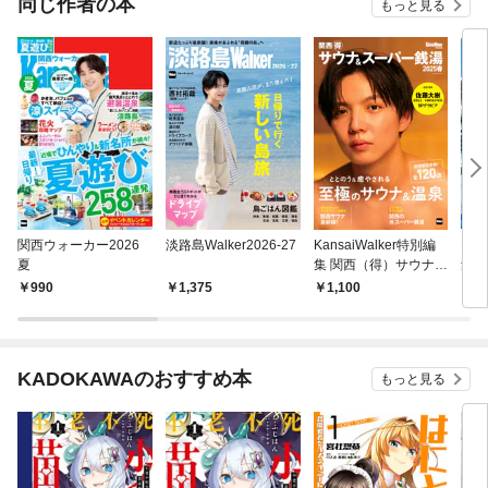
同じ作者の本
もっと見る
関西ウォーカー2026
淡路島Walker2026-27
KansaiWalker特別編
Kan
夏
集 関西（得）サウナ＆
集 
スーパー銭湯2025春
4-2
990
1,375
1,100
1,
KADOKAWAのおすすめ本
もっと見る