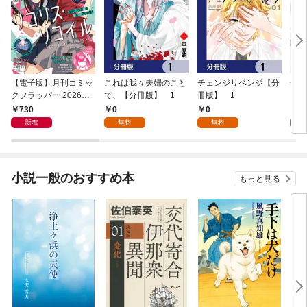
【電子版】月刊コミッ
これは我々夫婦のこと
チェンジリベンジ【分
チェ
クフラッパー 2026年9
で、【分冊版】 1
冊版】 1
月号
730
0
0
7
新着
無料
無料
試
小説一般のおすすめ本
もっと見る