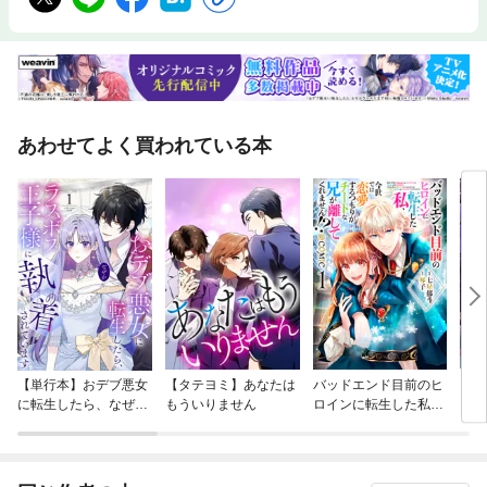
あわせてよく買われている本
【単行本】おデブ悪女
【タテヨミ】あなたは
バッドエンド目前のヒ
【タ
に転生したら、なぜか
もういりません
ロインに転生した私、
リ〜
ラスボス王子様に執着
今世では恋愛するつも
されています
りがチートな兄が離し
てくれません！？@C
OMIC