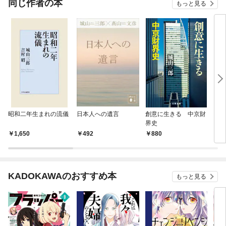
同じ作者の本
もっと見る
昭和二年生まれの流儀
日本人への遺言
創意に生きる 中京財
そう
界史
いの
1,650
492
880
6
KADOKAWAのおすすめ本
もっと見る