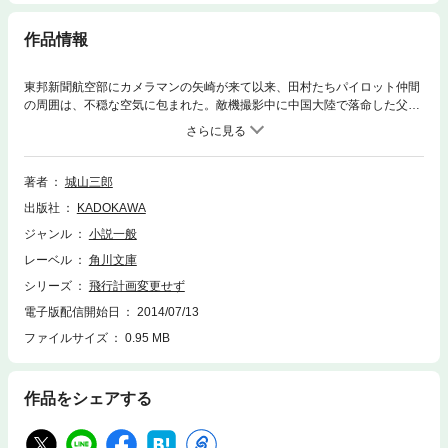
作品情報
東邦新聞航空部にカメラマンの矢崎が来て以来、田村たちパイロット仲間
の周囲は、不穏な空気に包まれた。敵機撮影中に中国大陸で落命した父を
もつ矢崎は、シャッターチャンスのためならパイロットを危険な飛行へと
駆り立てる男だ。ある日、岩手県の海岸でアメリカ籍の貨物船が座礁し
た。過酷な条件のもと、矢崎を乗せた田村のパイパー機は目標へ向かった
が……。空を舞台に生きる男たちの人間像を、圧倒的な飛行シーンの中に
著者
城山三郎
描いた表題作「飛行計画変更せず」など、後年の城山文学を彷彿させる最
出版社
KADOKAWA
初期の作品全８編を収める。
ジャンル
小説一般
レーベル
角川文庫
シリーズ
飛行計画変更せず
電子版配信開始日
2014/07/13
ファイルサイズ
0.95 MB
作品をシェアする