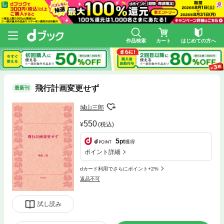
作品検索
カート
はじめての方へ
飛行計画変更せず
最新刊
城山三郎
550
(税込)
5
pt
獲得
ポイント詳細
dカード利用でさらにポイント+2%
返品不可
試し読み