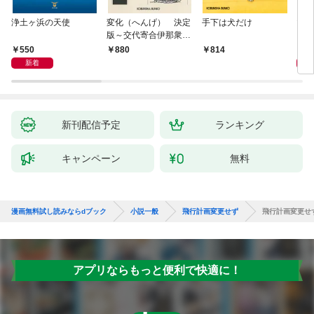
浄土ヶ浜の天使
変化（へんげ） 決定
手下は犬だけ
マリ
版～交代寄合伊那衆異
聞（1）～
550
1,
880
814
新着
新刊配信予定
ランキング
キャンペーン
無料
漫画無料試し読みならdブック
小説一般
飛行計画変更せず
飛行計画変更せ
アプリならもっと便利で快適に！