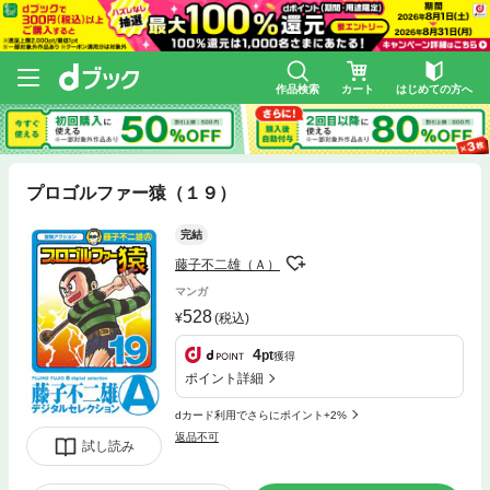
作品検索
カート
はじめての方へ
プロゴルファー猿（１９）
完結
藤子不二雄（Ａ）
マンガ
528
(税込)
4
pt
獲得
ポイント詳細
dカード利用でさらにポイント+2%
返品不可
試し読み