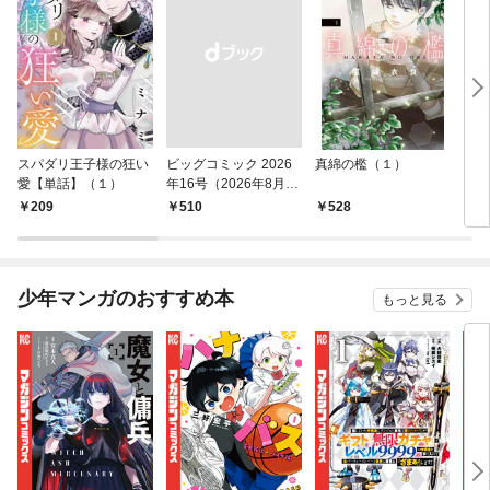
スパダリ王子様の狂い
ビッグコミック 2026
真綿の檻（１）
こん
愛【単話】（１）
年16号（2026年8月7
（１
日発売）
209
￥510
528
5
少年マンガのおすすめ本
もっと見る