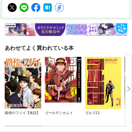
あわせてよく買われている本
路傍のフジイ【単話】
ゴールデンカムイ
ゴルゴ13
ザ・