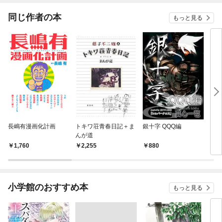
同じ作者の本
もっと見る
長嶋有漫画化計画
トキワ荘青春日記＋ま
銀十字 QQQ編
ウル
んが道
1,760
2,255
880
5
小学館のおすすめ本
もっと見る