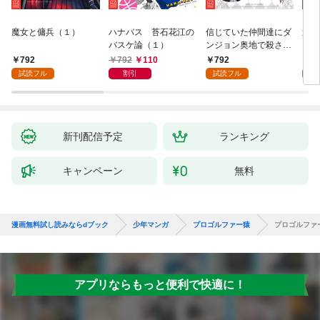
魔女と傭兵（１）
ハナバス 苔石花江の
信じていた仲間達にダ
追放
バスケ論（１）
ンジョン奥地で殺され
『自
かけたがギフト『無限
領地
792
792
110
792
7
ガチャ』でレベル９９
強の
試読フル
割引
試読フル
試
９９の仲間達を手に入
～最
れて元パーティーメン
で始
バーと世界に復讐＆
拓ス
『ざまぁ！』します！
（１
（１）
新刊配信予定
ランキング
キャンペーン
無料
漫画無料試し読みならdブック
少年マンガ
プロゴルファー猿
プロゴルファ
アプリならもっと便利で快適に！