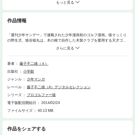
もっと見る
作品情報
「週刊少年サンデー」で連載された少年漫画初のゴルフ漫画。猿そっくり
の野生児、猿谷猿丸は、木の根で自作した木製クラブを愛用する天才ゴル
ファー！そのゴルフの実力に目をつけたミスターXの差し向ける刺客との
激しい戦いが幕を開ける…！待望の第19巻！！
著者
藤子不二雄（Ａ）
出版社
小学館
ジャンル
少年マンガ
レーベル
藤子不二雄（A）デジタルセレクション
シリーズ
プロゴルファー猿
電子版配信開始日
2014/02/24
ファイルサイズ
40.13 MB
作品をシェアする