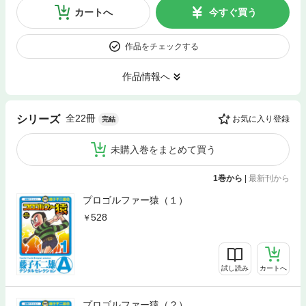
カートへ
今すぐ買う
作品をチェックする
作品情報へ
全22冊
シリーズ
お気に入り登録
完結
未購入巻をまとめて買う
1巻から
|
最新刊から
プロゴルファー猿（１）
528
試し読み
カートへ
プロゴルファー猿（２）