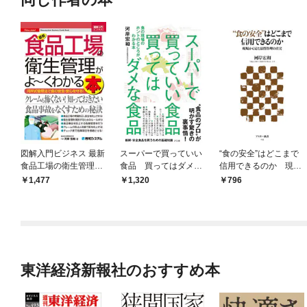
図解入門ビジネス 最新
スーパーで買っていい
“食の安全”はどこまで
食品工場の衛生管理が
食品 買ってはダメな
信用できるのか 現場
よーくわかる本
食品
から見た品質管理の真
1,477
1,320
796
実
東洋経済新報社のおすすめ本