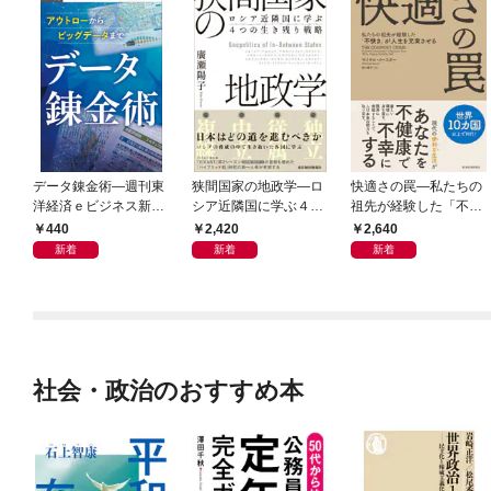
データ錬金術―週刊東
狭間国家の地政学―ロ
快適さの罠―私たちの
洋経済ｅビジネス新書
シア近隣国に学ぶ４つ
祖先が経験した「不快
Ｎo.493
の生き残り戦略
さ」が人生を充実させ
440
2,420
2,640
る
新着
新着
新着
社会・政治のおすすめ本