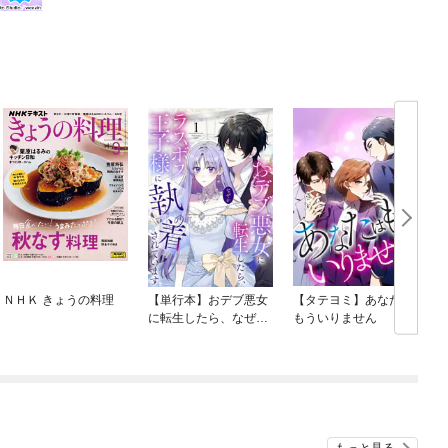
ＮＨＫ きょうの料理
【単行本】おデブ悪女
【タテヨミ】あなたは
に転生したら、なぜか
もういりません
ラスボス王子様に執着
されています
O
もっと見る