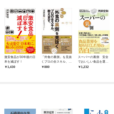
激安食品が30年後の日
「外食の裏側」を見抜
スーパーの裏側 安全
本を滅ぼす！
くプロの全スキル、教
でおいしい食品を選ぶ
えます。
ために
1,430
880
1,232