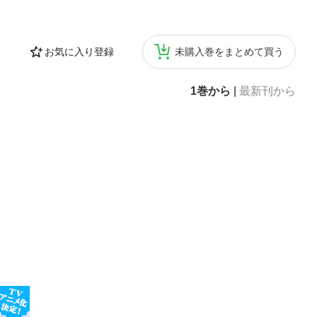
お気に入り登録
未購入巻をまとめて買う
1巻から
|
最新刊から