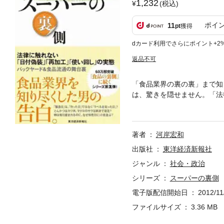
1,232
(税込)
ポイ
11
pt
獲得
dカード利用でさらにポイント+2
返品不可
「食品業界の裏の裏」まで知
は、驚きを隠せません。「法
ているスーパーが少なくない
うなぎの蒲焼きはうな丼にリ
回、3回、使い回す、そうい
著者
河岸宏和
つ造ったもの？・卵はなぜ、
しい？といった「日付偽装」
出版社
東洋経済新報社
いう名のもと、スーパーでは
ジャンル
社会・政治
方なのか？ぜひ本書を読み、
シリーズ
スーパーの裏側
電子版配信開始日
2012/11
ファイルサイズ
3.36 MB