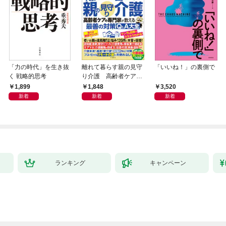
「力の時代」を生き抜
離れて暮らす親の見守
「いいね！」の裏側で
く 戦略的思考
り介護 高齢者ケアの
専門家が教える最善の
1,899
1,848
3,520
対策Q＆A大全
新着
新着
新着
ランキング
キャンペーン