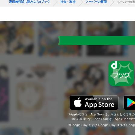
漫画無料試し読みならdブック
社会・政治
スーパーの裏側
スーパーの裏
Appleのロゴ、App Storeは、米国もしくはそ
Inc.の商標です。App Storeは、Apple In
Google Play および Google Play ロゴは Go