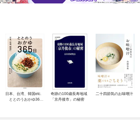
日本、台湾、韓国etc.
奇跡の100歳長寿地域
二十四節気のお味噌汁
ととのうおかゆ365
「京丹後市」の秘密
日