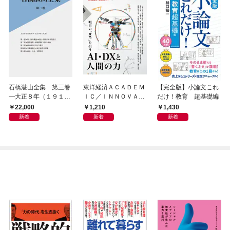
石橋湛山全集 第三巻
東洋経済ＡＣＡＤＥＭ
【完全版】小論文これ
―大正８年（１９１
ＩＣ／ＩＮＮＯＶＡＴ
だけ！教育 超基礎編
９）－大正９年（１９
ＩＶＥ 次代の教育・
22,000
1,210
1,430
２０）
研究・ビジネスモデル
新着
新着
新着
特集―明日の「変革」
を担うＡＩ・ＤＸと人
間の力