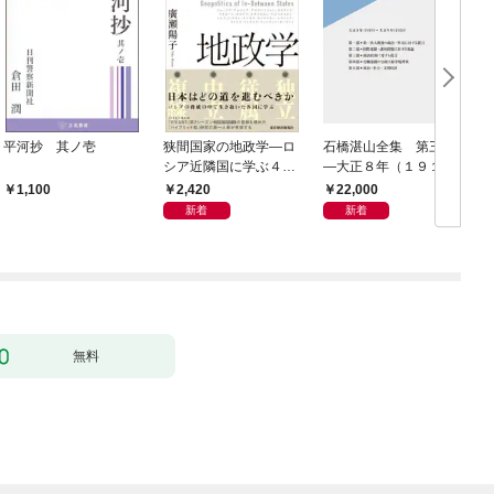
平河抄 其ノ壱
狭間国家の地政学―ロ
石橋湛山全集 第三巻
シア近隣国に学ぶ４つ
―大正８年（１９１
の生き残り戦略
９）－大正９年（１９
2,420
22,000
1,100
２０）
新着
新着
無料