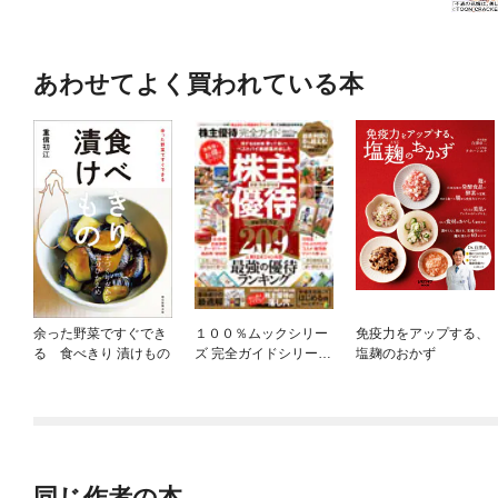
あわせてよく買われている本
余った野菜ですぐでき
１００％ムックシリー
免疫力をアップする、
る 食べきり 漬けもの
ズ 完全ガイドシリーズ
塩麹のおかず
240 株主優待完全ガ
イド
同じ作者の本