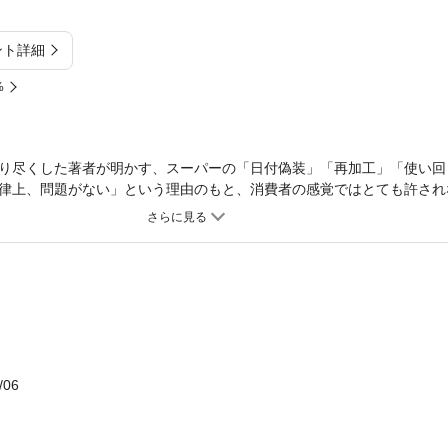
ント詳細
%
り尽くした著者が明かす、スーパーの「日付偽装」「再加工」「使い回
律上、問題がない」という理由のもと、消費者の感覚ではとても許され
のです。・売れ残ったマグロのサクは、翌日刺身にして再販売／・とん
サイクル／・賞味期限切れの食パンは、ラスクに再加工／・フルーツは
った「再加工」「使い回し」の問題とともに、・開店早々、大量に並ん
毎日同じ数だけ産まれるのに、特売日には10倍並ぶ？・卵の賞味期限
の問題まで、詳しく、わかりやすく解説しています。「合法」「法律上
いったい何が行われているのか？食品衛生法やJAS法といった法律は、
安全でおいしい食品を選べる「スーパーの達人」になってください。
/06