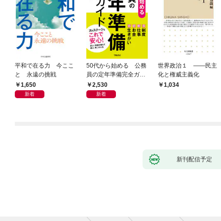
平和で在る力 今ここ
50代から始める 公務
世界政治１ ――民主
と 永遠の挑戦
員の定年準備完全ガイ
化と権威主義化
ド
1,650
2,530
1,034
新着
新着
新刊配信予定