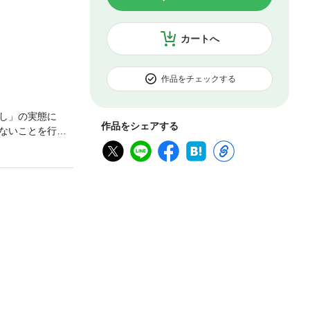
カートへ
作品をチェックする
し」の実態に
作品をシェアする
ないことを行っ
かつはカツ丼、
カットして、2
でいる刺身は、い
は、なぜどれも新
、問題ない」と
いったい誰の味