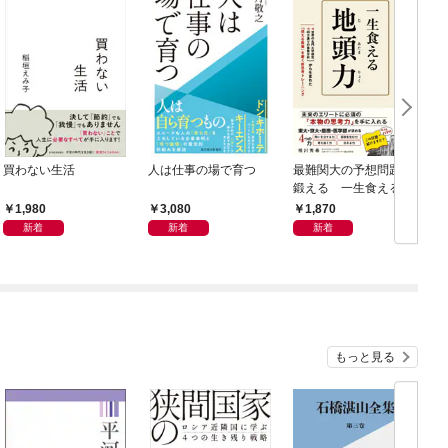
買わない生活
人は仕事の場で育つ
最難関大の予想問題で
鍛える 一生食える地
8
頭力
1,980
3,080
1,870
新着
新着
新着
もっと見る