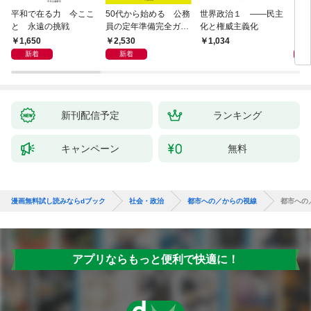
平和で在る力 今ここ
50代から始める 公務
世界政治１ ――民主
「力
と 永遠の挑戦
員の定年準備完全ガイ
化と権威主義化
く 
ド
1,650
2,530
1,
1,034
新着
新着
新刊配信予定
ランキング
キャンペーン
無料
漫画無料試し読みならdブック
社会・政治
都市への／からの視線
都市への
アプリならもっと便利で快適に！