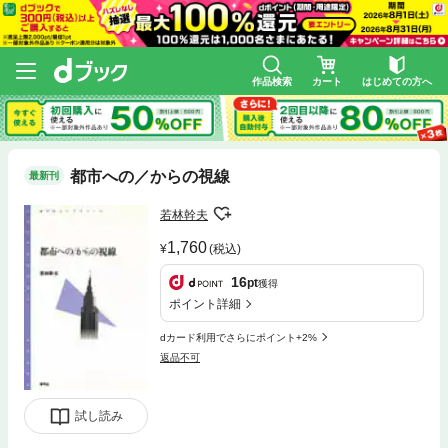
作品検索
カート
はじめての方へ
都市への／からの視線
最新刊
若林幹夫
1,760
(税込)
16
pt
獲得
ポイント詳細
dカード利用でさらにポイント+2%
返品不可
試し読み