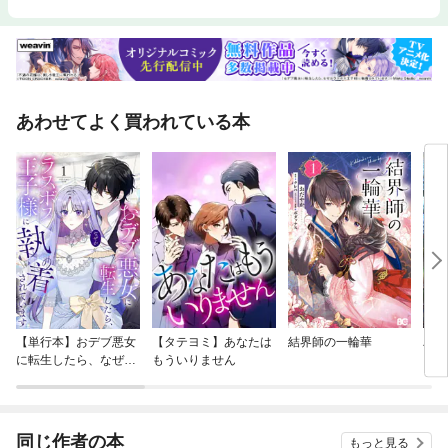
あわせてよく買われている本
【単行本】おデブ悪女
【タテヨミ】あなたは
結界師の一輪華
バッ
に転生したら、なぜか
もういりません
ロイ
ラスボス王子様に執着
今世
されています
りが
てく
OMI
同じ作者の本
もっと見る