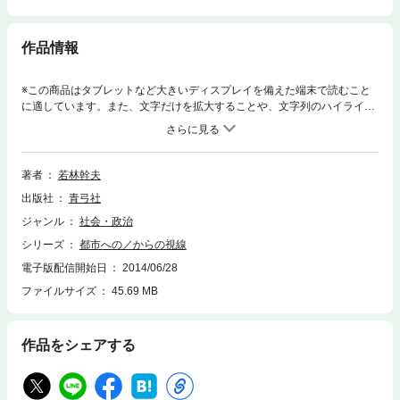
作品情報
※この商品はタブレットなど大きいディスプレイを備えた端末で読むこと
に適しています。また、文字だけを拡大することや、文字列のハイライ
ト、検索、辞書の参照、引用などの機能が使用できません。人々が生きる
社会的空間をたえず再編制・構造化しつづけ、無限に意味を生成するメデ
ィアである「都市」の性質を、社会学、都市論、メディア論、記号論、構
造論を横断して、思考のハイブリッドとパラドキシカルな論証方法から究
著者
若林幹夫
明する論考集。
出版社
青弓社
ジャンル
社会・政治
シリーズ
都市への／からの視線
電子版配信開始日
2014/06/28
ファイルサイズ
45.69 MB
作品をシェアする