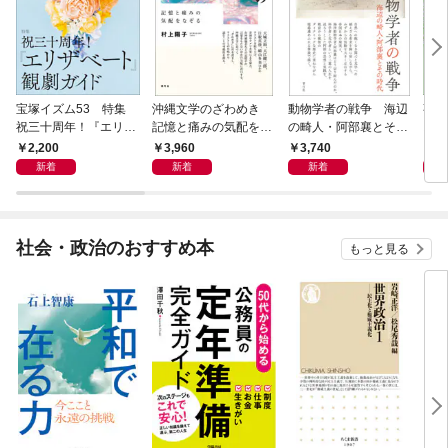
宝塚イズム53 特集
沖縄文学のざわめき
動物学者の戦争 海辺
事例
祝三十周年！『エリザ
記憶と痛みの気配をな
の畸人・阿部襄とその
ス論
ベート』観劇ガイド
ぞる
時代
2,200
3,960
3,740
2,
新着
新着
新着
社会・政治のおすすめ本
もっと見る