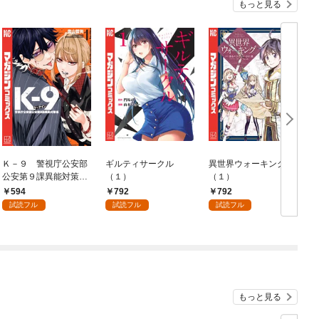
もっと見る
Ｋ－９ 警視庁公安部
ギルティサークル
異世界ウォーキング
公安第９課異能対策係
（１）
（１）
（１）
594
792
792
試読フル
試読フル
試読フル
もっと見る