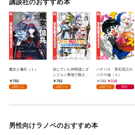
講談社のおすすめ本
魔女と傭兵（１）
信じていた仲間達にダ
ハナバス 苔石花江の
ンジョン奥地で殺され
バスケ論（１）
かけたがギフト『無限
792
792
792
110
ガチャ』でレベル９９
試読フル
試読フル
試読フル
割引
９９の仲間達を手に入
れて元パーティーメン
バーと世界に復讐＆
『ざまぁ！』します！
（１）
男性向けラノベのおすすめ本