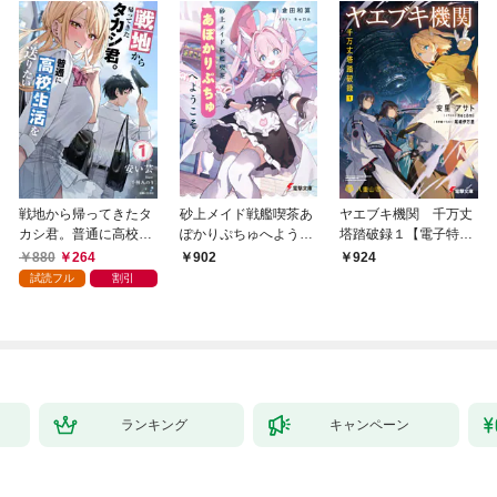
戦地から帰ってきたタ
砂上メイド戦艦喫茶あ
ヤエブキ機関 千万丈
カシ君。普通に高校生
ぽかりぷちゅへようこ
塔踏破録１【電子特別
活を送りたい【電子版
そ
版】
880
264
902
924
特典付】１
試読フル
割引
ランキング
キャンペーン