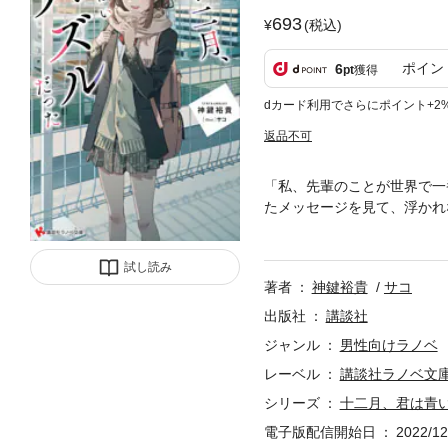
693
(税込)
ポイン
6
pt
獲得
dカード利用でさらにポイント+2
返品不可
「私、先輩のことが世界で一
たメッセージを見て、浮かれ
告白とは思えない言葉だった
奈斗だが、彼に音葉が語った
試し読み
呆れて帰ろうとする陽奈斗に
著者
神鍵裕貴
サコ
ちていく中、二人の想い出は
出版社
講談社
ジャンル
男性向けラノベ
レーベル
講談社ラノベ文
シリーズ
十二月、君は青
電子版配信開始日
2022/12