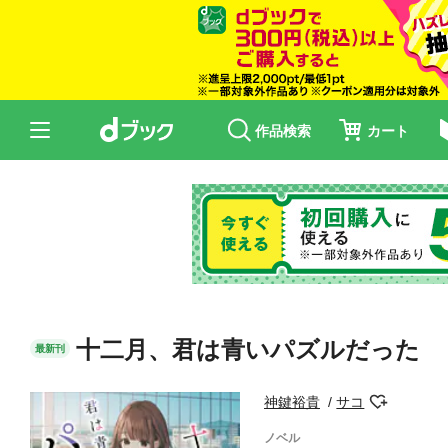
作品検索
カート
十二月、君は青いパズルだった
最新刊
神鍵裕貴
サコ
ノベル