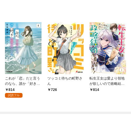
これが「恋」だと言う
ツッコミ待ちの町野さ
転生王女は愛より領地
のなら、誰か「好き」
ん
が欲しいので政略結婚
の定義を教えてくれ。
を希望します！: 1【電
814
726
814
1
子限定描き下ろしイラ
試読フル
スト付き】