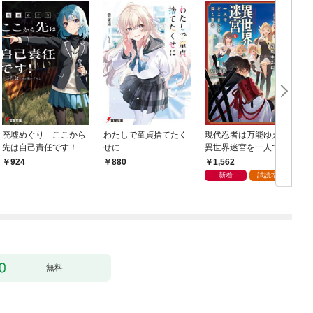
廃墟めぐり ここから
わたしで童貞捨てたく
現代忍者は万能ゆえに
先は自己責任です！
せに
異世界迷宮を一人でど
こまでも深く潜る 1
1,562
924
880
新着
試読増量
無料