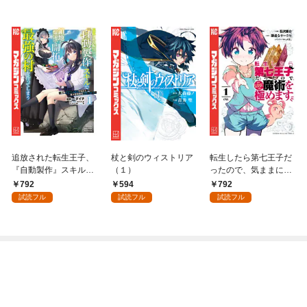
追放された転生王子、
杖と剣のウィストリア
転生したら第七王子だ
『自動製作』スキルで
（１）
ったので、気ままに魔
領地を爆速で開拓し最
術を極めます（１）
792
594
792
強の村を作ってしまう
試読フル
試読フル
試読フル
～最強クラフトスキル
で始める、楽々領地開
拓スローライフ～
（１）