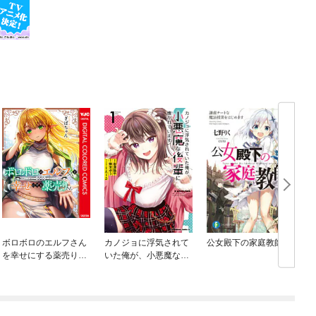
ボロボロのエルフさん
カノジョに浮気されて
公女殿下の家庭教師
を幸せにする薬売りさ
いた俺が、小悪魔な後
ん カラー版
輩に懐かれています