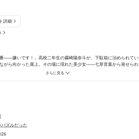
ト詳細
%
番――嫌いです！」高校二年生の霧崎陽奈斗が、下駄箱に治められてい
ながら向かった屋上。その場に現れた美少女――七草音葉から発せられ
。「てことで、私に付き合ってください。先輩♪」などと言う音葉に不
のは、記憶が消えてしまう前に、強烈に記憶に残る思い出を作りたいか
、音葉はさらに強引に迫る。その理由は――！ 記憶というパズルのピ
美しく積み重なり――！ 青春ラブストーリー開幕！
庫
いパズルだった
/26