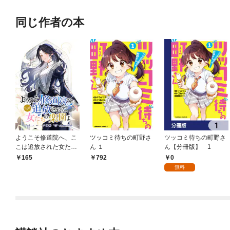
同じ作者の本
ようこそ修道院へ、こ
ツッコミ待ちの町野さ
ツッコミ待ちの町野さ
こは追放された女たち
ん １
ん【分冊版】 1
の楽園よ 【連載版】:
0
165
792
1
無料