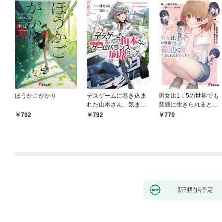
ほうかごがかり
デスゲームに巻き込ま
男女比1：5の世界でも
れた山本さん、気まま
普通に生きられると思
にゲームバランスを崩
った？ ～激重感情な
792
792
770
壊させる【電子特別
彼女たちが無自覚男子
版】
に翻弄されたら～
新刊配信予定