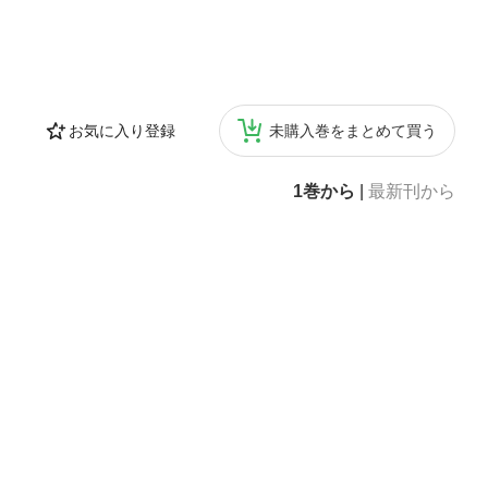
お気に入り登録
未購入巻をまとめて買う
1巻から
|
最新刊から