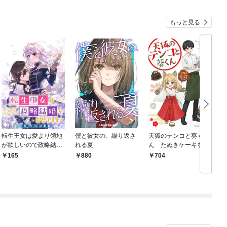
もっと見る
転生王女は愛より領地
僕と彼女の、繰り返さ
天狐のテンコと葵く
が欲しいので政略結婚
れる夏
ん たぬきケーキを探
を希望します！ 【連
しておるのじゃ
165
880
704
載版】: 1