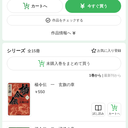
カートへ
今すぐ買う
作品をチェックする
作品情報へ
シリーズ
全15冊
お気に入り登録
未購入巻をまとめて買う
1巻から
|
最新刊から
楊令伝 一 玄旗の章
550
試し読み
カートへ