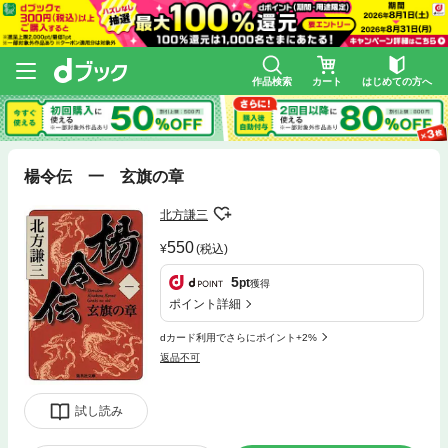
作品検索
カート
はじめての方へ
楊令伝 一 玄旗の章
北方謙三
550
(税込)
5
pt
獲得
ポイント詳細
dカード利用でさらにポイント+2%
返品不可
試し読み