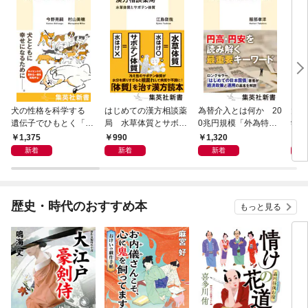
犬の性格を科学する
はじめての漢方相談薬
為替介入とは何か 20
大江
遺伝子でひもとく「最
局 水草体質とサボテ
0兆円規模「外為特
学と
良の友」の進化
ン体質
会」が生まれた謎
から
1,375
990
1,320
1,
新着
新着
新着
歴史・時代のおすすめ本
もっと見る