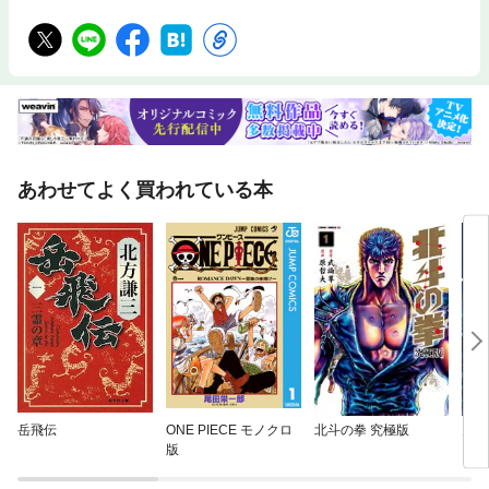
あわせてよく買われている本
岳飛伝
ONE PIECE モノクロ
北斗の拳 究極版
鬼人
版