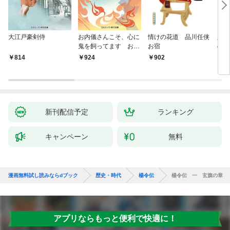
大江戸豪剣侍
お内儀さんこそ、心に
情けの花道 品川任侠
必殺
鬼を飼ってます おけ
お宿
の弦
いの戯作手帖
814
924
902
8
新刊配信予定
ランキング
キャンペーン
無料
漫画無料試し読みならdブック
歴史・時代
楊令伝
楊令伝 一 玄旗の章
アプリならもっと便利で快適に！