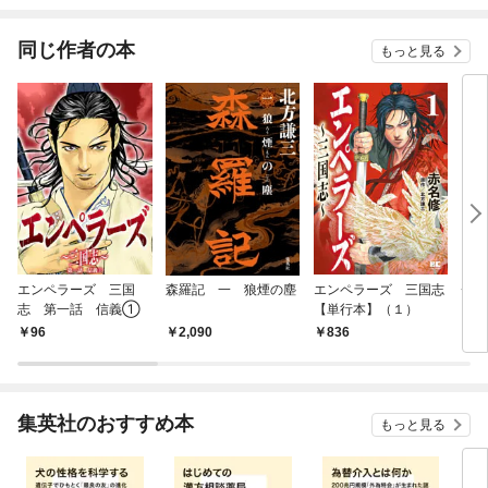
同じ作者の本
もっと見る
エンペラーズ 三国
森羅記 一 狼煙の塵
エンペラーズ 三国志
チン
志 第一話 信義①
【単行本】（１）
96
2,090
836
8
集英社のおすすめ本
もっと見る