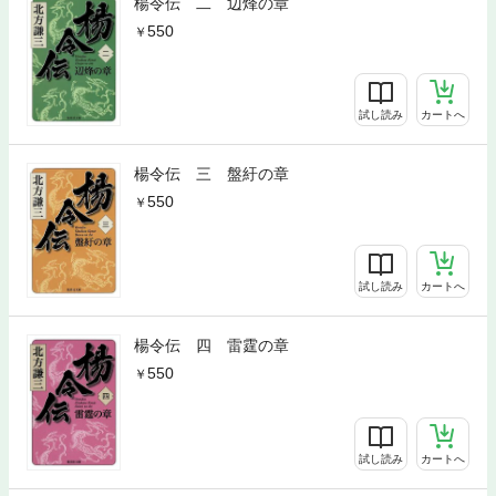
楊令伝 二 辺烽の章
550
試し読み
カートへ
楊令伝 三 盤紆の章
550
試し読み
カートへ
楊令伝 四 雷霆の章
550
試し読み
カートへ