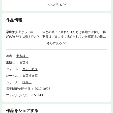
もっと見る
作品情報
梁山泊炎上から三年――。宋との戦いに敗れた漢たちは各地に潜伏し、再
起の秋を待ち続けていた。燕青は、梁山湖に沈められていた軍資金の銀を
引き上げる。呼延灼、張青、史進は各地で流浪の軍を組織していた。青蓮
寺による残党狩りが熾烈を極めるなか、梁山泊軍には｢替天行道｣の旗を託
された男、青面獣･楊令の帰還が待ち望まれていた。漢たちの熱き志を刻
む｢北方水滸｣の続編。
著者
北方謙三
出版社
集英社
ジャンル
歴史・時代
レーベル
集英社文庫
シリーズ
楊令伝
電子版配信開始日
2012/10/02
ファイルサイズ
0.53 MB
作品をシェアする