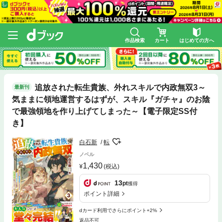
作品検索
カート
はじめての方へ
追放された転生貴族、外れスキルで内政無双3～
最新刊
気ままに領地運営するはずが、スキル『ガチャ』のお陰
で最強領地を作り上げてしまった～【電子限定SS付
き】
白石新
転
ノベル
1,430
(税込)
13
pt
獲得
ポイント詳細
dカード利用でさらにポイント+2%
返品不可