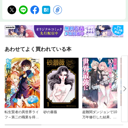
あわせてよく買われている本
転生賢者の異世界ライ
砂の薔薇
超難関ダンジョンで10
マッ
フ～第二の職業を得
万年修行した結果、世
て、世界最強になりま
界最強に ～最弱無能
した～
の下剋上～