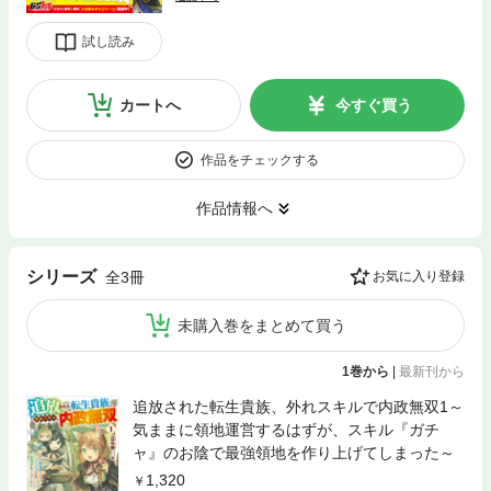
試し読み
カートへ
今すぐ買う
作品をチェックする
作品情報へ
シリーズ
全3冊
お気に入り登録
未購入巻をまとめて買う
1巻から
|
最新刊から
追放された転生貴族、外れスキルで内政無双1～
気ままに領地運営するはずが、スキル『ガチ
ャ』のお陰で最強領地を作り上げてしまった～
1,320