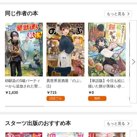
同じ作者の本
もっと見る
幼馴染のS級パーティ
異世界居酒屋「のぶ」
【単話版】今日も絵に
華麗
ーから追放された聖獣
(1)
描いた餅が美味い@C
いわ
使い。万能支援魔法と
OMIC 第1話
女は
715
0
3
1,430
仲間を増やして最強
人生
試読フル
無料
試
へ！
ミッ
スターツ出版のおすすめ本
もっと見る