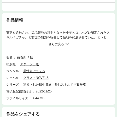
作品情報
実家を追放され、辺境領地の領主となった少年ヒロ。ハズレ認定されたス
キル『ガチャ』と前世の知識を駆使して領地を発展させていた。とうとう
国として独立することになったヒロの領地には彼を慕う大量の住民たちが
やってくるが、バフのお陰で衣食住には困らず、人手が増えたことで逆に
拡大していく。一方、失脚した父親のせいで故郷が苦しんでいると聞きヒ
ロは支援に乗り出すが、父親の跡を継いだ双子の弟・マリソンからはヒロ
著者
白石新
転
の領地への侵略を宣言されてしまい…!? マリソンらの不穏な企みにより
出版社
スターツ出版
古代龍や吸血鬼など最強の仲間たちが散り散りとなり、ヒロは過去最大の
危機を迎える。そんな時、『レジェンド確定ガチャを発動しますか？』と
ジャンル
男性向けラノベ
スキルが発動して――!?無自覚に最強領地を作り出してしまった少年が送
レーベル
グラストNOVELS
るとんでも内政無双、ここに堂々完結!!
シリーズ
追放された転生貴族、外れスキルで内政無双
電子版配信開始日
2022/11/25
ファイルサイズ
4.44 MB
作品をシェアする