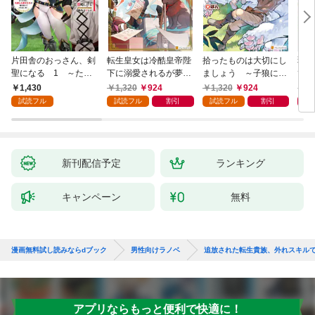
片田舎のおっさん、剣
転生皇女は冷酷皇帝陛
拾ったものは大切にし
弱小
聖になる 1 ～ただ
下に溺愛されるが夢は
ましょう ～子狼に気
てし
の田舎の剣術師範だっ
冒険者です！
に入られた男の転移物
～！
1,430
1,320
924
1,320
924
1,
たのに、大成した弟子
語～
試読フル
試読フル
割引
試読フル
割引
たちが俺を放ってくれ
ない件～
新刊配信予定
ランキング
キャンペーン
無料
漫画無料試し読みならdブック
男性向けラノベ
追放された転生貴族、外れスキル
アプリならもっと便利で快適に！