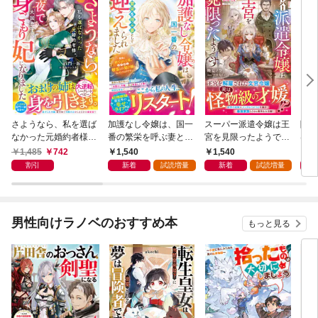
さようなら、私を選ば
加護なし令嬢は、国一
スーパー派遣令嬢は王
陰で
なかった元婚約者様。
番の繁栄を呼ぶ妻とし
宮を見限ったようです
は私
一夜で大国君主の身ご
て迎えられました～無
～私を不当解雇した元
さん
1,485
742
1,540
1,540
1,
もり妃になりました
能と捨てられた私、ど
上司へ。我が家の正
追放
割引
新着
試読増量
新着
試読増量
【電子限定SS付き】
うやら精霊との架け橋
体、ご存知ですか？～
辺境
となっていたようです
【電子限定SS付き】
～【
～【電子限定SS付
き】
き】
男性向けラノベのおすすめ本
もっと見る