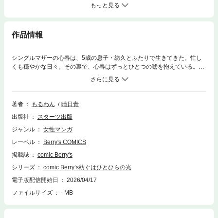
もっと見る
作品情報
シングルマザーの心春は、5歳の息子・紡久とふたりで生きてきた。忙し
くも穏やかな日々。その裏で、心春はずっとひとつの嘘を抱えている。紡
久の父親の存在を、伝えないままでいること――。そんなある日、運命の
歯車が音を立てて回り出す。偶然再会したのは、かつて愛した人、救急救
命士の雅久。彼は紡久の実の父親だった。とある事情から妊娠を機に、何
も告げずに彼の前から消えた心春。もう交わるはずのなかった過去が、再
著者
もるわん
晴日青
び目の前に現れる。「俺はずっと、君を探していた」そう告げる雅久のま
出版社
スターツ出版
なざしは、過去ではなくこれからを見つめていた。父の存在を知らないま
ま、無邪気に雅久に心を開いていく紡久。その姿に、心春の胸は締めつけ
ジャンル
女性マンガ
られる。守るために選んだはずの決断が、果たして正しかったのか――。
レーベル
Berry's COMICS
隠してきた真実と、再び紡がれる想い。交わらなかった時間を埋めるよう
に、三人の関係は少しずつ形を変えていく。 (この作品は電子コミック誌c
掲載誌
comic Berry's
omic Berry's Vol. 220に収録されています。重複購入にご注意ください)
シリーズ
comic Berry’s紡ぐはひとひらの光
電子版配信開始日
2026/04/17
ファイルサイズ
- MB