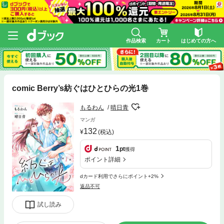
作品検索
カート
はじめての方へ
comic Berry’s紡ぐはひとひらの光1巻
もるわん
晴日青
マンガ
132
(税込)
1
pt
獲得
ポイント詳細
dカード利用でさらにポイント+2%
返品不可
試し読み