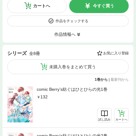
カートへ
今すぐ買う
作品をチェックする
作品情報へ
シリーズ
全8冊
お気に入り登録
未購入巻をまとめて買う
1巻から
|
最新刊から
comic Berry’s紡ぐはひとひらの光1巻
132
試し読み
カートへ
comic Berry’s紡ぐはひとひらの光2巻