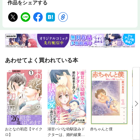
作品をシェアする
あわせてよく買われている本
おとなの初恋【マイク
溺甘パパな幼馴染みド
赤ちゃんと僕
異世
ロ】
クターは、婚約破棄を
が最