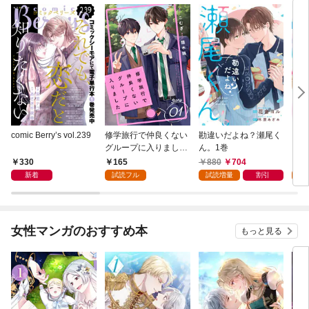
comic Berry’s vol.239
修学旅行で仲良くない
勘違いだよね？瀬尾く
ここ
グループに入りました
ん。1巻
以上
【単話版】1巻
巻
330
165
880
704
1
新着
試読フル
試読増量
割引
試
女性マンガのおすすめ本
もっと見る