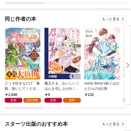
選んで秘密のママにな
シル
った私を執着愛で逃が
俺が
さない【分冊版】
めた
同じ作者の本
もっと見る
どうぞ好きなだけ「無
魔王さま、おいしいご
comic Berry’s紡ぐはひ
魔王
能」扱いしてください
はんを召し上がれ！
とひらの光1巻
はん
～屋根裏部屋の本の
【分冊版】 1
追
1,540
0
9
132
虫、実は国を動かす万
魔族
新着
試読増量
新着
無料
能令嬢でした～【電子
暮ら
限定SS付き】
スターツ出版のおすすめ本
もっと見る