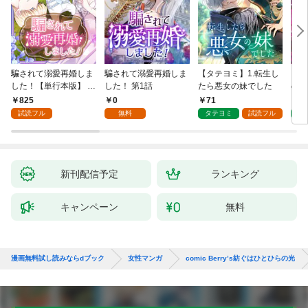
騙されて溺愛再婚しま
騙されて溺愛再婚しま
【タテヨミ】1.転生し
【タ
した！【単行本版】 1
した！ 第1話
たら悪女の妹でした
の私
巻
825
0
71
7
試読フル
無料
タテヨミ
試読フル
タ
新刊配信予定
ランキング
キャンペーン
無料
漫画無料試し読みならdブック
女性マンガ
comic Berry’s紡ぐはひとひらの光