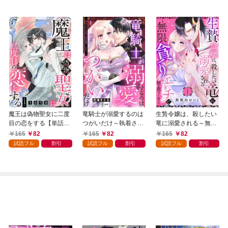
魔王は偽物聖女に二度
竜騎士が溺愛するのは
生贄令嬢は、殺したい
目の恋をする【単話
つがいだけ～執着され
竜に溺愛される～無限
売】 1話
た悪役令嬢は逃げられ
貪りエッチで国を救
165
82
165
82
165
82
ない～【単話売】 1話
う…！？～【単話売】
試読フル
割引
試読フル
割引
試読フル
割引
1話