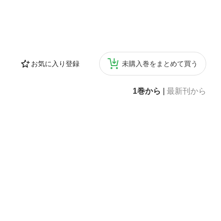
お気に入り登録
未購入巻をまとめて買う
1巻から
|
最新刊から