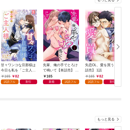
もっと見る
甘々ワンコな旦那様は
先輩、俺の手でとろけ
失恋OL、愛を買う【単
今日も私を「ご主人
て鳴いて【単話売】 1
話売】 1話
様」と呼ぶ 【単話売】
話
165
82
165
165
82
1話
試読フル
割引
新着
試読フル
試読フル
割引
もっと見る