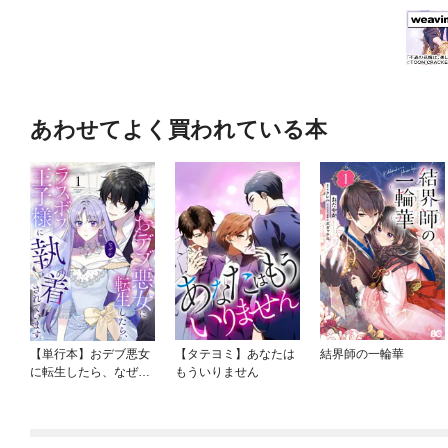
あわせてよく買われている本
【単行本】おデブ悪女
【タテヨミ】あなたは
結界師の一輪華
に転生したら、なぜか
もういりません
ラスボス王子様に執着
されています