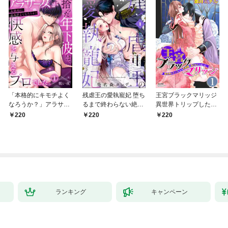
「本格的にキモチよく
残虐王の愛執寵妃 堕ち
王宮ブラックマリッジ
なろうか？」アラサー
るまで終わらない絶頂
異世界トリップしたら
女が拾った年下彼は、
夜伽で囚われて（分冊
宰相様に抱かれていま
220
220
220
快感を与えるプロでし
版） 【第1話】
した。（分冊版）結婚
た。【TL版】(1)
式は夢の中で！？
【第1話】
ランキング
キャンペーン