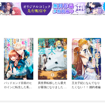
バッドエンド目前のヒ
異世界転移したら愛犬
王太子妃になんてなり
ロインに転生した私、
が最強になりました ～
たくない！！ 婚約者編
今世では恋愛するつも
シルバーフェンリルと
りがチートな兄が離し
俺が異世界暮らしを始
てくれません！？@C
めたら～ THE COMIC
OMIC