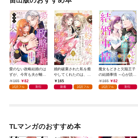
宙出版のおすすめ本
愛のない政略結婚のは
婚約破棄された私を癒
魔女もどきと欠陥王子
ずが、今宵も夫が離し
やしてくれたのは、不
の結婚事情 ～心が読め
てくれません～無骨な
器用王子様の溺愛でし
ちゃうので、あなたの
165
82
165
165
82
将軍は最愛妻に滾る恋
た【単話売】 1話
本心なんてお見通しで
試読フル
割引
新着
試読フル
試読フル
割引
情を注ぐ～【単話売】
す～【単話売】 1話
1話
TLマンガのおすすめ本