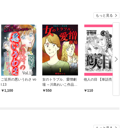
もっと見る
ご近所の悪いうわさ vo
女のトラブル、愛憎劇
他人の目 【単話売】
女
l.13
場 ～川島れいこ作品集
～(1)
1,100
550
110