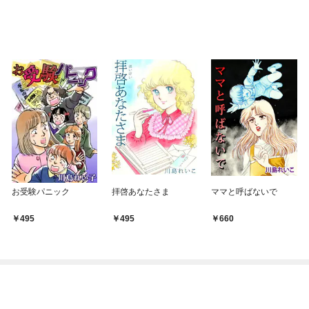
お受験パニック
拝啓あなたさま
ママと呼ばないで
495
495
660