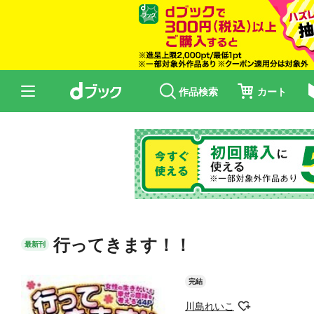
作品検索
カート
行ってきます！！
最新刊
完結
川島れいこ