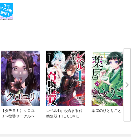
【タテヨミ】クロユ
レベル1から始まる召
薬屋のひとりごと
リ〜復讐サークル〜
喚無双 THE COMIC