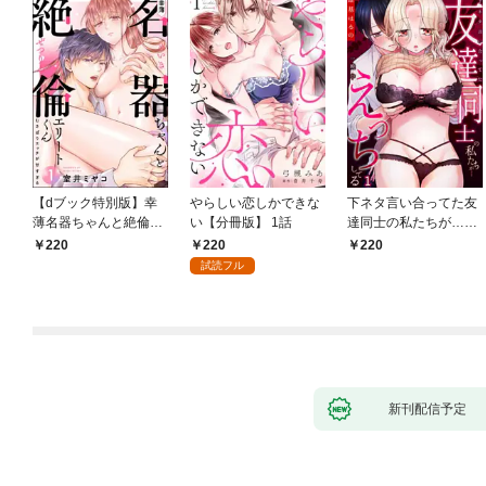
【dブック特別版】幸
やらしい恋しかできな
下ネタ言い合ってた友
薄名器ちゃんと絶倫エ
い【分冊版】 1話
達同士の私たちが…一
リートくん むさぼりエ
晩中えっちしてる【TL
220
220
220
ッチが甘すぎる（分冊
版】(1)
試読フル
版） 【第1話】
新刊配信予定