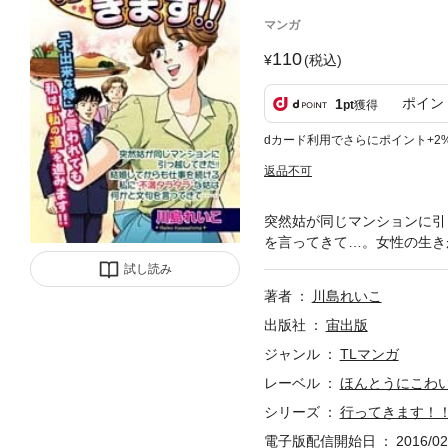
マンガ
110
(税込)
ポイン
1
pt
獲得
dカード利用でさらにポイント+2
返品不可
突然姑が同じマンションに引
を言ってきて…。女性の生き
試し読み
著者
川島れいこ
出版社
宙出版
ジャンル
TLマンガ
レーベル
ほんとうにこわ
シリーズ
行ってきます！
電子版配信開始日
2016/02