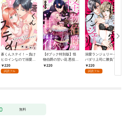
蒼くんステイ！～負け
【dブック特別版】怪
溺愛ランジェリー～ス
ヒロインなので溺愛に
物伯爵の甘い花 悪役令
パダリ上司に勝負下着
は不慣れです！？～
嬢はベッドで乱れ散る
を見られたら淫靡な恋
220
220
220
【分冊版】 1話
（分冊版） 【第1
が始まった～【分冊
試読フル
試読フル
話】
版】 1話
無料