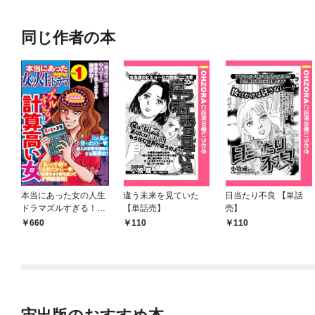
同じ作者の本
本当にあった女の人生
違う未来を見ていた
日当たり不良 【単話
ドラマズルすぎる！計
【単話売】
売】
算高い女 Vol.1
660
110
110