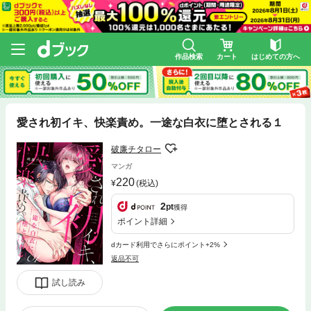
作品検索
カート
はじめての方へ
愛され初イキ、快楽責め。一途な白衣に堕とされる１
破廉チタロー
マンガ
220
(税込)
2
pt
獲得
ポイント詳細
dカード利用でさらにポイント+2%
返品不可
試し読み