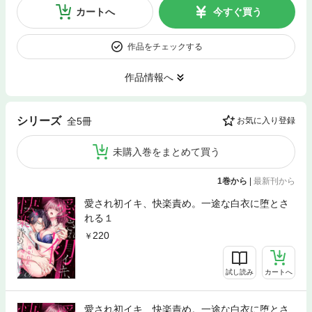
カートへ
今すぐ買う
作品をチェックする
作品情報へ
シリーズ
全5冊
お気に入り登録
未購入巻をまとめて買う
1巻から
|
最新刊から
愛され初イキ、快楽責め。一途な白衣に堕とさ
れる１
220
試し読み
カートへ
愛され初イキ、快楽責め。一途な白衣に堕とさ