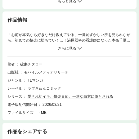
もっと見る
作品情報
「お前が本気なら好きなだけ教えてやる」一番恥ずかしい所を見られなが
ら、初めての快楽に堕ちていく…！泌尿器科の看護師になった本条千夏
は、男性器を見ると気絶してしまう悩みを抱えていた。そんな千夏を見か
ねた医師・堂島瑛二は彼女の悩みを克服するため協力するのだが…。先生
のアソコを見ているうちにエッチな気分になってしまう千夏。怖いはずな
のに…それ以上に先生の優しくて熱い指導に体がトロトロに反応して…
著者
破廉チタロー
出版社
モバイルメディアリサーチ
ジャンル
TLマンガ
レーベル
ラブきゅんコミック
シリーズ
愛され初イキ、快楽責め。一途な白衣に堕とされる
電子版配信開始日
2026/03/21
ファイルサイズ
- MB
作品をシェアする