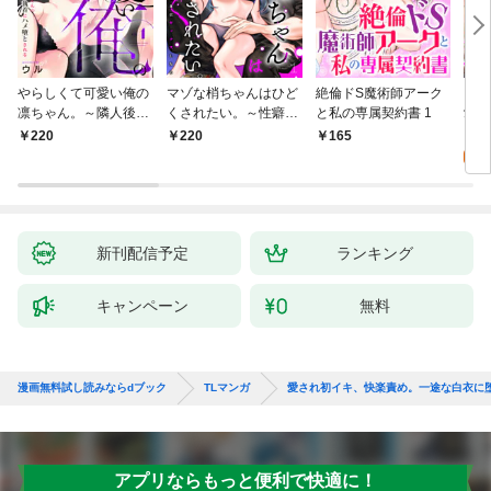
やらしくて可愛い俺の
マゾな梢ちゃんはひど
絶倫ドS魔術師アーク
キス
凛ちゃん。～隣人後輩
くされたい。～性癖マ
と私の専属契約書 1
愛？(
くんのイキすぎた執着
ッチした後輩と欲望の
0
220
220
165
にハメ堕とされる～(1)
ままにセックスしたら
～(1)
新刊配信予定
ランキング
キャンペーン
無料
漫画無料試し読みならdブック
TLマンガ
愛され初イキ、快楽責め。一途な白衣に
アプリならもっと便利で快適に！