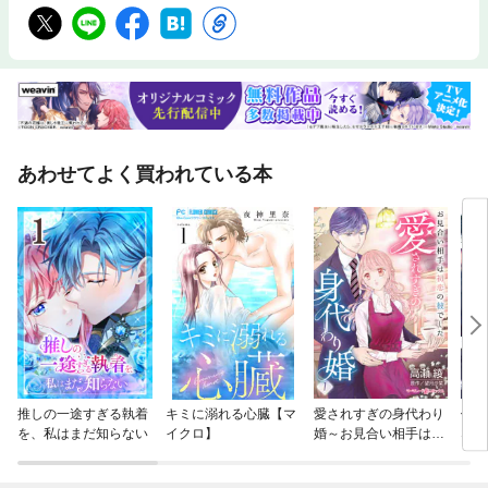
あわせてよく買われている本
推しの一途すぎる執着
キミに溺れる心臓【マ
愛されすぎの身代わり
俺の
を、私はまだ知らない
イクロ】
婚～お見合い相手は初
ない
恋の彼でした～【分冊
版】