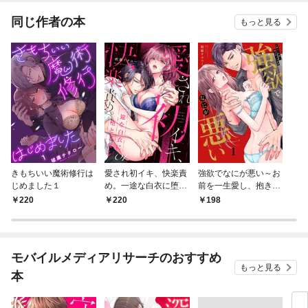
同じ作者の本
もっと見る
きもちいい魔術修行は
愛され初イキ、快楽責
強欲でなにが悪い～お
じめました１
め。一途な白衣に堕と
前を一生愛し、抱き尽
される１
くす欲望１
220
220
198
モバイルメディアリサーチのおすすめ
もっと見る
本