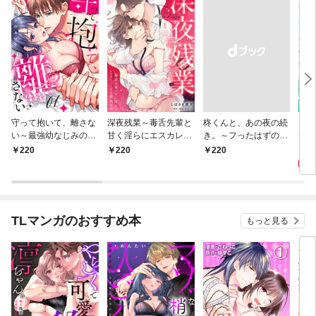
守って抱いて、離さな
深夜残業～毒舌先輩と
柊くんと、あの夜の続
肉食
い～最強幼なじみの鉄
甘く淫らにエスカレー
き。～フったはずの後
サバ
壁溺愛～１
トする愛玩取引１
輩の甘い執着に負けそ
無人
1
220
220
￥220
うです～１
かさ
１
TLマンガのおすすめ本
もっと見る