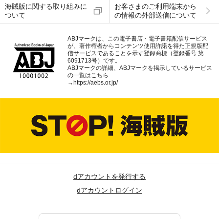
海賊版に関する取り組みに
お客さまのご利用端末から
ついて
の情報の外部送信について
ABJマークは、この電子書店・電子書籍配信サービス
が、著作権者からコンテンツ使用許諾を得た正規版配
信サービスであることを示す登録商標（登録番号 第
6091713号）です。
ABJマークの詳細、ABJマークを掲示しているサービス
の一覧はこちら
→
https://aebs.or.jp/
dアカウントを発行する
dアカウントログイン