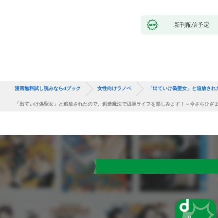
新刊配信予定
漫画無料試し読みならdブック
女性向けラノベ
「出ていけ偽聖女」と追放され
「出ていけ偽聖女」と追放されたので、創造魔法で辺境ライフを楽しみます！～今さらひざ