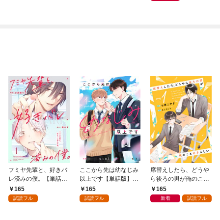
魔法で大事な家族を救
き潰します～
います1巻
フミヤ先輩と、好きバ
ここから先は幼なじみ
席替えしたら、どうや
レ済みの僕。【単話
以上です【単話版】1
ら後ろの男が俺のこと
版】1巻
巻
好きらしい【単話版】
165
165
165
１巻
試読フル
試読フル
新着
試読フル