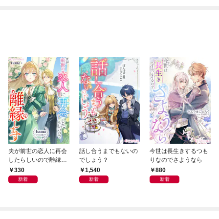
夫が前世の恋人に再会
話し合うまでもないの
今世は長生きするつも
したらしいので離縁し
でしょう？
りなのでさようなら
ます【分冊版】1
330
1,540
880
新着
新着
新着