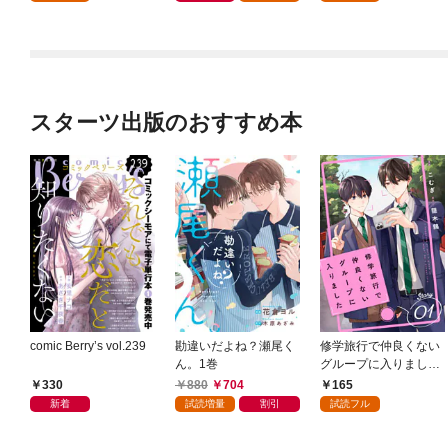
もとで、稀代の才能が
ック）【分冊版】 1
花開きました～【電子
限定SS付き】
スターツ出版のおすすめ本
comic Berry’s vol.239
勘違いだよね？瀬尾く
修学旅行で仲良くない
ん。1巻
グループに入りました
【単話版】1巻
330
880
704
165
新着
試読増量
割引
試読フル