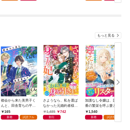
き潰します～
もっと見る
都会から来た美男子く
さようなら、私を選ば
加護なし令嬢は、国一
んと、田舎育ちの平凡
なかった元婚約者様。
番の繁栄を呼ぶ妻とし
男子くん【単話版】1
一夜で大国君主の身ご
て迎えられました～無
165
1,485
742
1,540
巻
もり妃になりました
能と捨てられた私、ど
新着
試読フル
割引
新着
試読増量
【電子限定SS付き】
うやら精霊との架け橋
となっていたようです