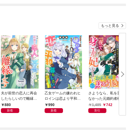
～【電子限定SS付き】
もっと見る
夫が前世の恋人に再会
乙女ゲームの嫌われヒ
さようなら、私を選ば
したらしいので離縁し
ロインは恋より平和に
なかった元婚約者様。
ます
暮らしたい！（なのに
一夜で大国君主の身ご
880
990
1,485
742
攻略対象たちがついて
もり妃になりました
新着
新着
割引
くる！？）
【電子限定SS付き】