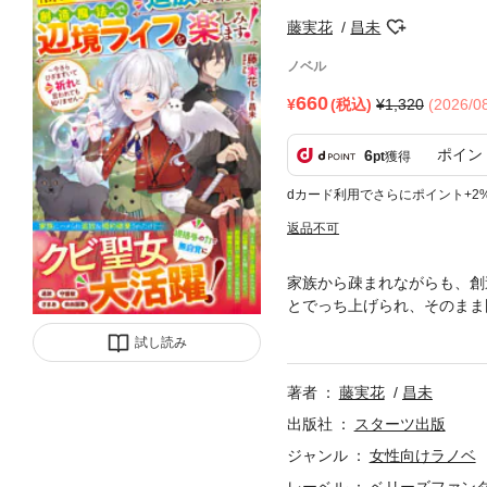
藤実花
昌未
ノベル
660
(税込)
1,320
(2026/
ポイン
6
pt
獲得
dカード利用でさらにポイント+2
返品不可
家族から疎まれながらも、創
とでっち上げられ、そのまま
って前向き。守護獣や山賊の
試し読み
にしていく。やがてララは自
り…。追放された聖女が辺境
著者
藤実花
昌未
出版社
スターツ出版
ジャンル
女性向けラノベ