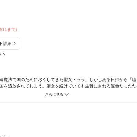
08/11まで)
ト詳細
%
造魔法で国のために尽くしてきた聖女・ララ。しかしある日姉から「嘘
国を追放されてしまう。聖女を続けていても生贄にされる運命だったた
リーダー・ディオと辺境暮らしを楽しみ、創造魔法で次々と困っている
然と「聖女」として人々に崇められ、その評判は追放した人々の元にも
の地で大活躍！爽快ファンタジーここに開幕！