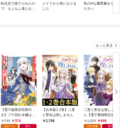
転生先で捨てられたの
メイドから母になりま
私のHな履歴書みてく
で、もふもふ達とお料
した
ださい
理します～お飾り王妃
はマイペースに最強で
す～
もっと見る
【電子版限定特典付
【合本版1-2巻】二度
二度と聖女は致しませ
き】ブチ切れ令嬢は報
と聖女は致しません
ん【電子書籍限定書き
復を誓いました。1～
下ろしSS付き】
748
374
1,399
699
2,798
魔導書の力で祖国を叩
試読フル
割引
試読増量
割引