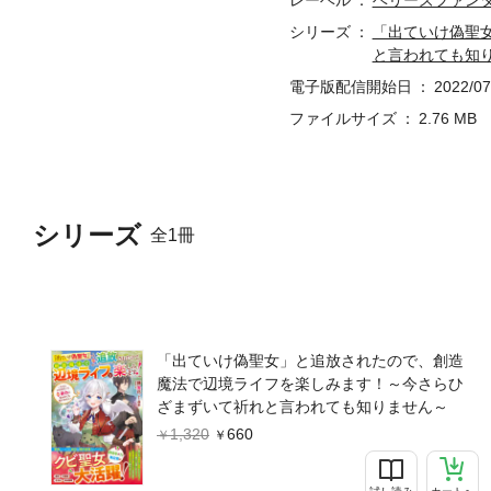
レーベル
ベリーズファン
シリーズ
「出ていけ偽聖
と言われても知
電子版配信開始日
2022/07
ファイルサイズ
2.76 MB
シリーズ
全1冊
「出ていけ偽聖女」と追放されたので、創造
魔法で辺境ライフを楽しみます！～今さらひ
ざまずいて祈れと言われても知りません～
1,320
660