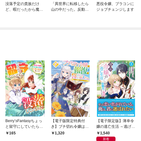
没落予定の貴族だけ
「異世界に転移したら
悪役令嬢、ブラコンに
ど、暇だったから魔法
山の中だった。反動で
ジョブチェンジします
を極めてみた@COMIC
強さよりも快適さを選
びました。」シリーズ
Berry’sFantasyちょっ
【電子版限定特典付
【電子限定版】薄幸令
と留守にしていたら家
き】ブチ切れ令嬢は報
嬢の逃亡生活 ～逃げ出
が没落していました 転
復を誓いました。1 ～
した先で幼馴染に溺愛
1,540
165
1,320
生令嬢は前世知識と聖
魔導書の力で祖国を叩
されています～ 1
新着