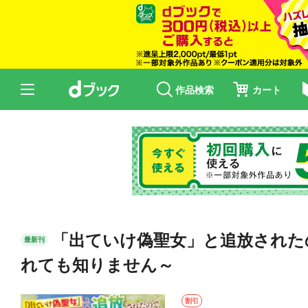
作品検索
カート
「出ていけ偽聖女」と追放された
最新刊
れても知りません～
割引