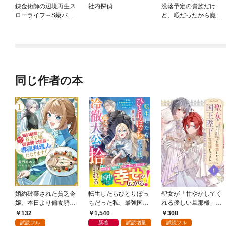
錬金術師の辺境再生ス
社内探偵
没落予定の貴族だけ
ローライフ～S級パー
ど、暇だったから魔法
ティーで孤立した少女
を極めてみた
をかばったら追放され
たので、一緒に幸せに
暮らします～
同じ作者の本
婚約破棄された貧乏令
転生したらひとりぼっ
聖女が「甘やかしてく
嬢、本日より偏食騎士
ちだった私、最強国の
れる優しい旦那様」を
団長の専属料理人にな
冷徹大公に拾われる～
募集したら国王陛下が
132
1,540
308
ります！１
不愛想な最強保護者の
立候補してきた（コミ
試読フル
新着
試読増量
試読フル