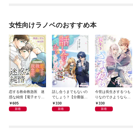
女性向けラノベのおすすめ本
恋する救命救急医 迷
話し合うまでもないの
今世は長生きするつも
惑な純情【電子オリジ
でしょう？【分冊版】
りなのでさようなら
ナル】
1
【分冊版】1
605
330
330
新着
新着
新着