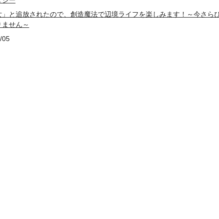
タジー
女」と追放されたので、創造魔法で辺境ライフを楽しみます！～今さら
りません～
/05