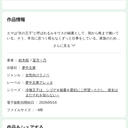
作品情報
エマは“氷の王子”と呼ばれるルキウスの秘書として、朝から晩まで働いて
いる。そう、本当に息つく暇もなくずっと仕事をしている。家族のために
やりがいを持って働くエマだったが、あまりの激務に限界がきてしまい、
ルキウスの幼馴染でもあるサミュエルも補佐官として共に働くことにな
る。それからというものの、エマに甘い言葉を囁き、手を差し伸べてくる
サミュエルだったが、エマにとってはありがたくもどこか違和感を覚える
著者
鈴木桜
冨月一乃
ように。一方、どんなときも側に寄り添ってくれたのは、冷たいはずのル
出版社
夢中文庫
キウスで……？ 優しい公爵からの甘やかされる愛と、氷の王子からの厳
しくも肯定される愛。エマが見つける“本当の愛”とは……!?
ジャンル
女性向けラノベ
レーベル
夢中文庫アレッタ
シリーズ
冷徹王子は、シゴデキ秘書を愛妃にご所望～ただし、彼女は
まだそれを知らない～
電子版配信開始日
2026/05/16
ファイルサイズ
- MB
作品をシェアする