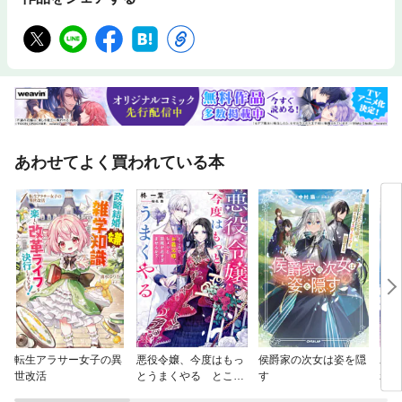
あわせてよく買われている本
転生アラサー女子の異
悪役令嬢、今度はもっ
侯爵家の次女は姿を隠
氷の
世改活
とうまくやる ところ
す
れた
でお義兄様、ちょっと