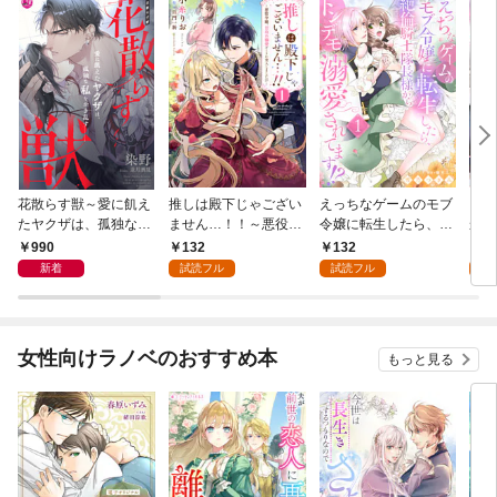
花散らす獣～愛に飢え
推しは殿下じゃござい
えっちなゲームのモブ
団長
たヤクザは、孤独な私
ません…！！～悪役令
令嬢に転生したら、絶
かし
をかき乱す～
嬢、甘攻め溺愛ルート
倫騎士隊長様からトン
力な
990
132
132
1
に突入しました！？～
デモ溺愛されてま
了な
新着
試読フル
試読フル
試
１
す！？１
１
女性向けラノベのおすすめ本
もっと見る