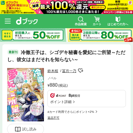
作品検索
カート
はじめての方へ
冷徹王子は、シゴデキ秘書を愛妃にご所望～ただ
最新刊
し、彼女はまだそれを知らない～
鈴木桜
冨月一乃
ノベル
880
(税込)
8
pt
獲得
ポイント詳細
dカード利用でさらにポイント+2%
返品不可
試し読み