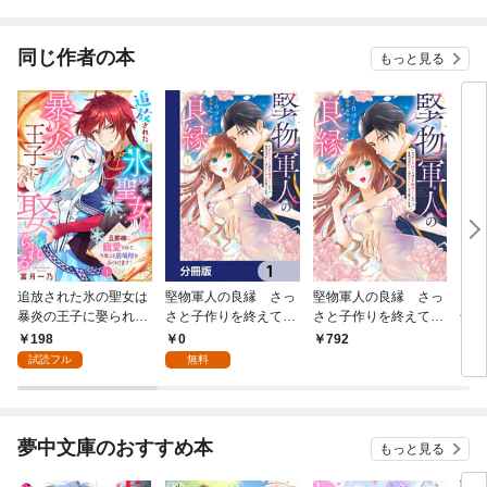
距離が近すぎません
か？【特典SS付】
同じ作者の本
もっと見る
追放された氷の聖女は
堅物軍人の良縁 さっ
堅物軍人の良縁 さっ
うに
暴炎の王子に娶られる
さと子作りを終えて離
さと子作りを終えて離
全年
～旦那様に寵愛され
婚したいのに、毎晩記
婚したいのに、毎晩記
公爵
198
0
792
7
て、今度こそ居場所を
憶がトぶほど愛される
憶がトぶほど愛される
まっ
試読フル
無料
みつけます！～1
ので困っています【分
ので困っています(1)
が、
冊版】 1
いま
夢中文庫のおすすめ本
もっと見る