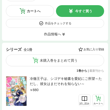
カートへ
今すぐ買う
作品をチェックする
作品情報へ
シリーズ
全1冊
お気に入り登録
未購入巻をまとめて買う
1巻から
|
最新刊から
冷徹王子は、シゴデキ秘書を愛妃にご所望～た
だし、彼女はまだそれを知らない～
880
試し読み
カートへ