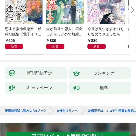
恋する救命救急医 迷
夫が前世の恋人に再会
今世は長生きするつも
話し
惑な純情【電子オリジ
したらしいので離縁し
りなのでさようなら
でし
ナル】
ます
605
880
880
1,
新着
新着
新着
新刊配信予定
ランキング
キャンペーン
無料
漫画無料試し読みならdブック
女性向けラノベ
冷徹王子は、シゴデキ秘書を愛妃