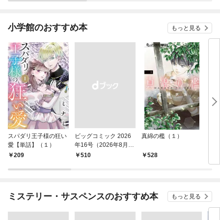
小学館のおすすめ本
もっと見る
スパダリ王子様の狂い
ビッグコミック 2026
真綿の檻（１）
こん
愛【単話】（１）
年16号（2026年8月7
（１
日発売）
209
￥510
528
5
ミステリー・サスペンスのおすすめ本
もっと見る