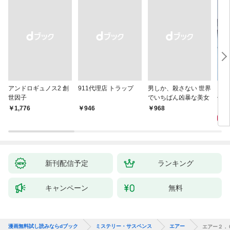
アンドロギュノス2 創
911代理店 トラップ
男しか、殺さない 世界
スー
世因子
でいちばん凶暴な美女
件〈
9
￥1,776
￥946
￥968
新刊配信予定
ランキング
キャンペーン
無料
漫画無料試し読みならdブック
ミステリー・サスペンス
エアー
エアー２．