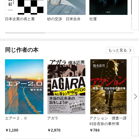
日本企業の表と裏
砂の交渉 日米合弁
社運
乱気
済新
同じ作者の本
もっと見る
エアー２．０
アガラ
アクション 捜査一課
相棒
刈谷杏奈の事件簿
1,100
2,970
784
8