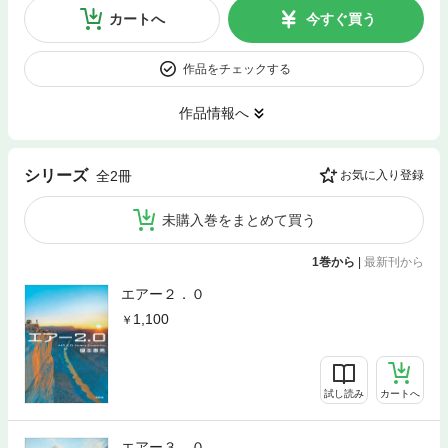
カートへ
今すぐ買う
作品をチェックする
作品情報へ
シリーズ
全2冊
お気に入り登録
未購入巻をまとめて買う
1巻から
|
最新刊から
エアー２．０
1,100
試し読み
カートへ
エアー３．０