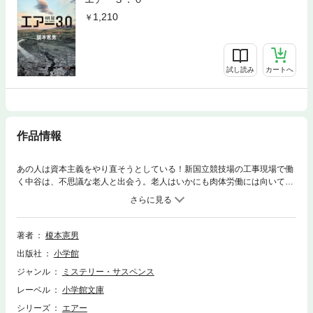
1,210
試し読み
カートへ
作品情報
あの人は資本主義をやり直そうとしている！新国立競技場の工事現場で働
く中谷は、不思議な老人と出会う。老人はいかにも肉体労働には向いてお
らず、仕事をクビになるが、現場を去る直前、翌日の競馬の大穴馬券を中
谷に託していた。老人が姿を消した直後、工事現場では爆破事件が起こ
り、翌日馬券は見事的中する。 5000万円の現金を手にした中谷の前に、
再び老人が現れ、彼が開発した市場予測システム「エアー」の代理人とし
著者
榎本憲男
て、日本政府との交渉窓口となるよう、中谷は依頼される。「エアー」は
出版社
小学館
世の中に渦巻く人間の感情を数値化して、完璧な市場予測を可能にするシ
ステムで、それは政府が握るビッグデータと結びつくことで、国家の予算
ジャンル
ミステリー・サスペンス
を潤すほどの巨額な利益をもたらすものだった。謎の老人の代理人とし
レーベル
小学館文庫
て、政治家や官僚たちと交渉を重ねる中谷だったが、「エアー」供与する
見返りとして、福島の帰還困難地域を経済自由区として、自分たちに運営
シリーズ
エアー