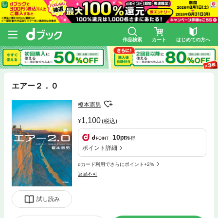
作品検索
カート
はじめての方へ
エアー２．０
榎本憲男
1,100
(税込)
10
pt
獲得
ポイント詳細
dカード利用でさらにポイント+2%
返品不可
試し読み