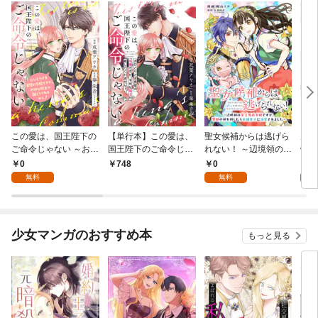
この愛は、国王陛下の
【単行本】この愛は、
聖女候補からは逃げら
虐げ
ご命令じゃない ～おひ
国王陛下のご命令じゃ
れない！ ～辺境領の貧
帝か
とりさま希望の令嬢で
ない ～おひとりさま希
乏男爵令嬢ですが、聖
話
0
0
0
748
すが、不仲な騎士が離
望の令嬢ですが、不仲
獣の卵を孵したら帝国
無料
無料
してくれません！～ 1
な騎士が離してくれま
皇子に溺愛されました
話
せん！～ 1
～ 1話
少女マンガのおすすめ本
もっと見る