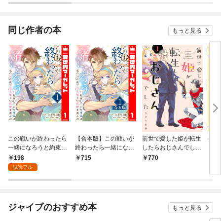
されています
りがチートな兄が離し
てくれません！？@C
OMIC
同じ作者の本
もっと見る
この戦いが終わったら
【合本版】この戦いが
前世で愛した姫が転生
chic
一緒になろうと約束し
終わったら一緒になろ
したらおじさんでした
ていた勇者は、私の目
うと約束していた勇者
1
198
715
770
7
の前で皇女様との結婚
は、私の目の前で皇女
試読フル
を選んだ 1
様との結婚を選んだ 1
ジャイブのおすすめ本
もっと見る