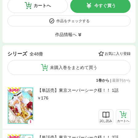
カートへ
今すぐ買う
作品をチェックする
作品情報へ
シリーズ
全48冊
お気に入り登録
未購入巻をまとめて買う
1巻から
|
最新刊から
【単話売】東京スーパーシーク様！！ 1話
176
試し読み
カートへ
【単話売】東京スーパーシーク様！！ 2話