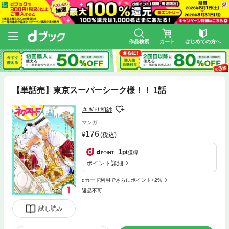
作品検索
カート
はじめての方へ
【単話売】東京スーパーシーク様！！ 1話
さぎり和紗
マンガ
176
(税込)
1
pt
獲得
ポイント詳細
dカード利用でさらにポイント+2%
返品不可
試し読み