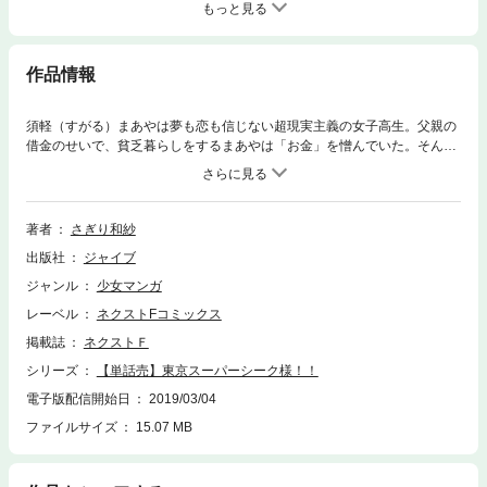
もっと見る
作品情報
須軽（すがる）まあやは夢も恋も信じない超現実主義の女子高生。父親の
借金のせいで、貧乏暮らしをするまあやは「お金」を憎んでいた。そんな
まあやの前に大量のお金とともに、アラブの石油王「シーク」が現れる。
彼に突然、「君を父親から買った」と言われたまあやは―――!?新感覚ビ
リオネア・ラブコメディー!!（この作品はコミックス版の「東京スーパー
シーク様!!」1巻に収録されています。重複購入にご注意ください。）
著者
さぎり和紗
出版社
ジャイブ
ジャンル
少女マンガ
レーベル
ネクストFコミックス
掲載誌
ネクストＦ
シリーズ
【単話売】東京スーパーシーク様！！
電子版配信開始日
2019/03/04
ファイルサイズ
15.07 MB