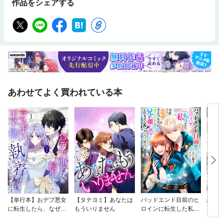
作品をシェアする
あわせてよく買われている本
【単行本】おデブ悪女
【タテヨミ】あなたは
バッドエンド目前のヒ
結界
に転生したら、なぜか
もういりません
ロインに転生した私、
ラスボス王子様に執着
今世では恋愛するつも