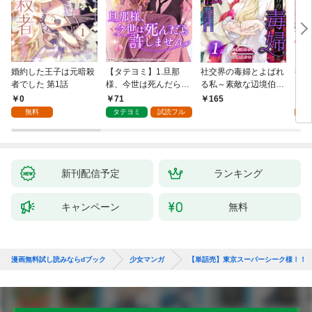
婚約した王子は元暗殺
【タテヨミ】1.旦那
社交界の毒婦とよばれ
視線
者でした 第1話
様、今世は死んだら許
る私～素敵な辺境伯令
る 1
しません
息に腕を折られたの
0
71
1
165
で、責任とってもらい
無料
タテヨミ
試読フル
試
ます～［ばら売り］
第1話
新刊配信予定
ランキング
キャンペーン
無料
漫画無料試し読みならdブック
少女マンガ
【単話売】東京スーパーシーク様！！