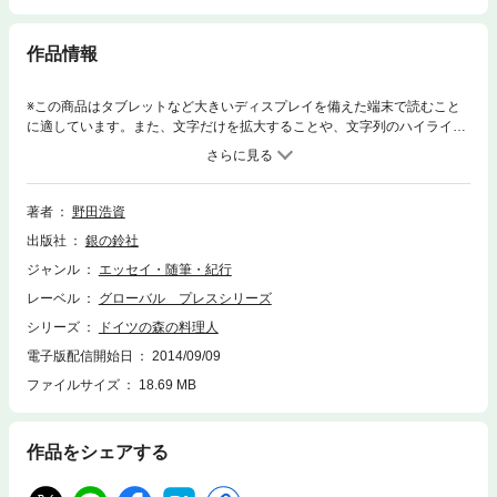
作品情報
※この商品はタブレットなど大きいディスプレイを備えた端末で読むこと
に適しています。また、文字だけを拡大することや、文字列のハイライ
ト、検索、辞書の参照、引用などの機能が使用できません。知られざる食
と文化。「ドイツにはうまいものがない！」なんて大きな間違い。とって
も美味しいドイツ料理を作る野田シェフの、まごころこもったレシピつき
のガイドブック。最近のドイツ事情・香辛料の歴史・燻製のはじまり・ド
著者
野田浩資
イツ各地方と料理の特色・ドイツワインものしり帳・・・。
出版社
銀の鈴社
ジャンル
エッセイ・随筆・紀行
レーベル
グローバル プレスシリーズ
シリーズ
ドイツの森の料理人
電子版配信開始日
2014/09/09
ファイルサイズ
18.69 MB
作品をシェアする