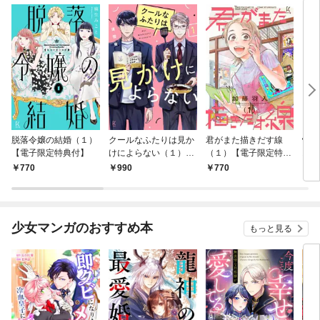
脱落令嬢の結婚（１）
クールなふたりは見か
君がまた描きだす線
情け
【電子限定特典付】
けによらない（１）
（１）【電子限定特典
お宿
【電子限定特典付】
付】
770
990
770
9
少女マンガのおすすめ本
もっと見る