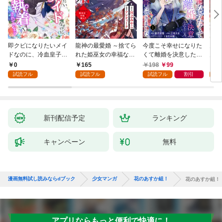
即クビになりたいメイ
龍神の最愛婚 ～捨てら
今度こそ幸せになりた
鬼条
ドなのに、冷血皇子に
れた姫巫女の幸福な嫁
くて離婚を決意したと
見初
執着されています第1
入り～: 1
ころ、無表情な旦那様
～１
0
165
198
99
1
話
が「愛してる」と言っ
試読フル
試読フル
試読フル
割引
試
てきました。1
新刊配信予定
ランキング
キャンペーン
無料
漫画無料試し読みならdブック
少女マンガ
花のあすか組！
花のあすか組！
アプリならもっと便利で快適に！