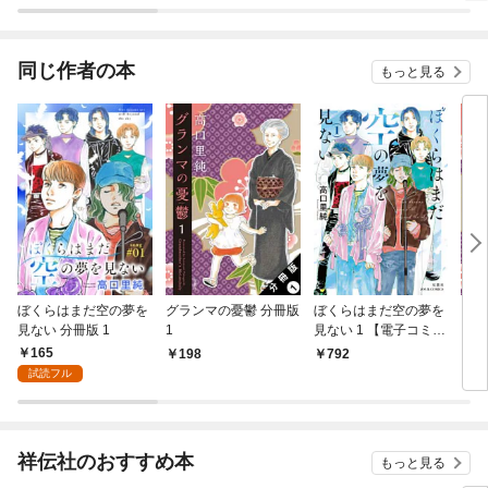
同じ作者の本
もっと見る
ぼくらはまだ空の夢を
グランマの憂鬱 分冊版
ぼくらはまだ空の夢を
グラ
見ない 分冊版 1
1
見ない 1 【電子コミッ
ク限定特典付き】
165
198
792
7
試読フル
祥伝社のおすすめ本
もっと見る