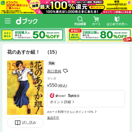
作品検索
カート
はじめての方へ
花のあすか組！ （15）
完結
高口里純
マンガ
550
(税込)
5
pt
獲得
ポイント詳細
dカード利用でさらにポイント+2%
返品不可
試し読み