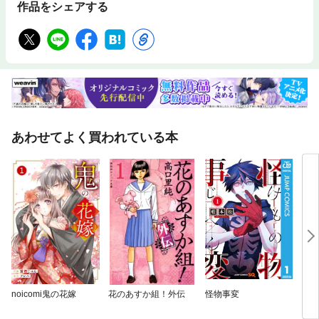
作品をシェアする
あわせてよく買われている本
noicomi鬼の花嫁
花のあすか組！外伝
怪物事変
勇午