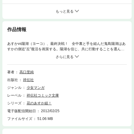
もっと見る
作品情報
あすかvs陽湖（ヨーコ）、最終決戦！ 全中裏と手を組んだ鬼島陽湖はあ
すかの側近“左”復活を画策する。陽湖を信じ、共に行動することを選んだ
あすかはすべてに決着をつけるため、街へと飛び出してゆく——！！ 読
みだしたら止まらない少女漫画NO.1、堂々完結！！
著者
高口里純
出版社
祥伝社
ジャンル
少女マンガ
レーベル
祥伝社コミック文庫
シリーズ
花のあすか組！
電子版配信開始日
2012/02/25
ファイルサイズ
51.06 MB