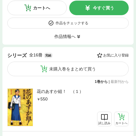
カートへ
今すぐ買う
作品をチェックする
作品情報へ
全16冊
シリーズ
お気に入り登録
完結
未購入巻をまとめて買う
1巻から
|
最新刊から
花のあすか組！ （１）
550
試し読み
カートへ