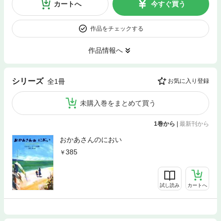
カートへ
今すぐ買う
作品をチェックする
作品情報へ
シリーズ
全1冊
お気に入り登録
未購入巻をまとめて買う
1巻から
|
最新刊から
おかあさんのにおい
385
試し読み
カートへ