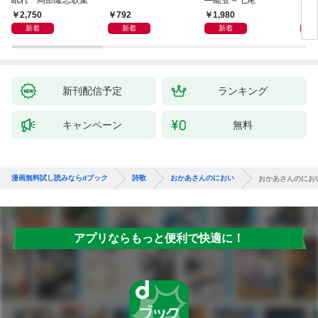
2,750
792
1,980
1,
新着
新着
新着
新刊配信予定
ランキング
キャンペーン
無料
漫画無料試し読みならdブック
詩歌
おかあさんのにおい
おかあさんのにお
アプリならもっと便利で快適に！