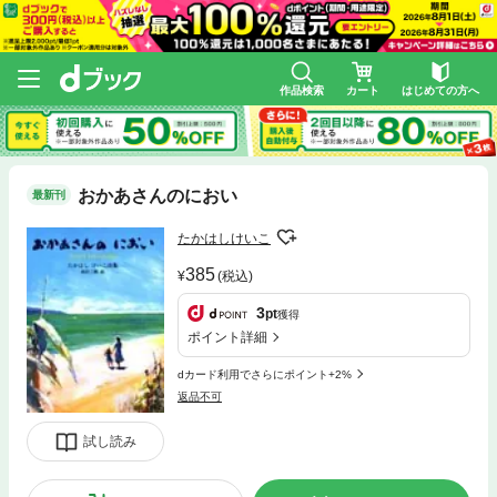
作品検索
カート
はじめての方へ
おかあさんのにおい
最新刊
たかはしけいこ
385
(税込)
3
pt
獲得
ポイント詳細
dカード利用でさらにポイント+2%
返品不可
試し読み