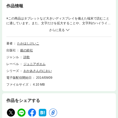
作品情報
※この商品はタブレットなど大きいディスプレイを備えた端末で読むこと
に適しています。また、文字だけを拡大することや、文字列のハイライ
ト、検索、辞書の参照、引用などの機能が使用できません。この本を手に
してくださったみなさん、ほんとうにありがとうございます。この本をと
おしてみなさんと出会えたことを、たいへんうれしく思っています。少し
小さいみなさんには、むずかしい作品もあるかもしれませんが、手もとに
著者
たかはしけいこ
おいていただいて、どうぞゆっくり読んでいってください。小学生のみな
出版社
銀の鈴社
さんから、中学生、そして大人のかたにまで読んでいただけるよう、漢字
にはふりがなをつけました。日本語の美しさを少しでも味わっていただけ
ジャンル
詩歌
るよう、残せる漢字はもとのまま残しました。みなさんのまわりには、た
レーベル
ジュニアポエム
くさんの人が暮らしています。どうぞ、その人たちを大切にしてくださ
い。そして、みなさんが、かならずだれかから大切に思われているという
シリーズ
おかあさんのにおい
ことを、わすれないでください。たとえ今、気がつかなくても、みなさん
電子版配信開始日
2014/09/09
が今「生きている」ということは、そういうことなんだと思います。―あ
ファイルサイズ
4.10 MB
とがきより抜粋―
作品をシェアする