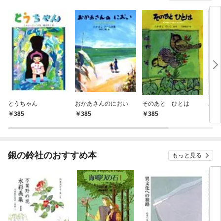
とうちゃん
おかあさんのにおい
そのあと ひとは
わた
385
385
385
4
銀の鈴社のおすすめ本
もっと見る