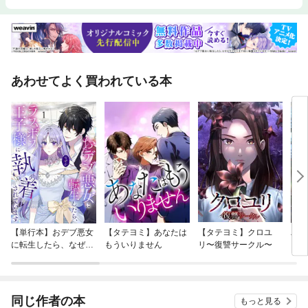
あわせてよく買われている本
【単行本】おデブ悪女
【タテヨミ】あなたは
【タテヨミ】クロユ
バッ
に転生したら、なぜか
もういりません
リ〜復讐サークル〜
ロイ
ラスボス王子様に執着
今世
されています
りが
てく
OMI
同じ作者の本
もっと見る