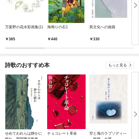
万葉野の花水彩画集(1)
海鳴りの石1
異文化への旅路
どれ
385
440
330
3
詩歌のおすすめ本
もっと見る
せめてわれらは静かに
チョコレート革命
空と海のラプソディ―
藤原
眠れ 岡部隆志歌集
―能登～七尾