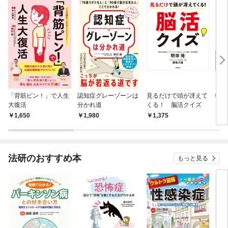
「背筋ピン！」で人生
認知症グレーゾーンは
見るだけで頭が冴えて
軽度
大復活
分かれ道
くる！ 脳活クイズ
Ｉ）
症を
1,650
1,980
1,375
1,
い止
法研のおすすめ本
もっと見る