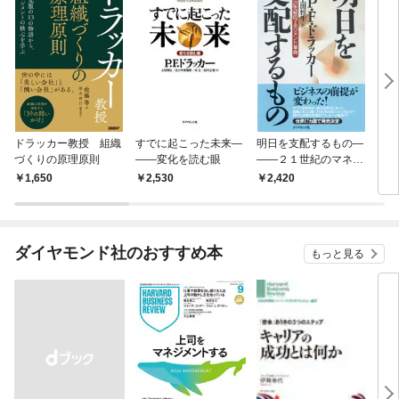
ドラッカー教授 組織
すでに起こった未来―
明日を支配するもの―
［
づくりの原理原則
――変化を読む眼
――２１世紀のマネジ
ドラ
メント革命
1,650
2,530
2,420
1,
ダイヤモンド社のおすすめ本
もっと見る