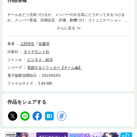
作品情報
チームをどう活気づけるか、メンバーのやる気にどうやって火をつける
か。メンバー育成、目標設定、評価、動機づけ、コミュニケーション、会
議運営－－ドラッカー教授のチームマネジメントの極意を１冊に凝縮！
職場、学校、地域、スポーツ、趣味の活動、ボランティア・・・チームを
あずかるすべてのマネジャー必見！
著者
上田惇生
佐藤等
出版社
ダイヤモンド社
ジャンル
ビジネス・経済
シリーズ
実践するドラッカー【チーム編】
電子版配信開始日
2014/02/01
ファイルサイズ
5.84 MB
作品をシェアする