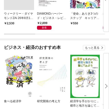
ウィークリー・ダイヤ
DIAMONDハーバー
「使命」ありき3つの
極限
モンドZAi 26年8月10
ド・ビジネス・レビュ
ステップ キャリアの
日・17日合併号
ー 2026年9月号 特集
成功とは何か
2,899
2,
￥2,530
550
「上司をマネジメント
新着
する」
ビジネス・経済のおすすめ本
もっと見る
食べる経済学
研究開発の考え方
経済学を手がかりに，
マン
都市と地方を論じてみ
実 