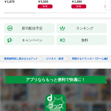
よう
化」
5,500
1,980
1,
1,870
新着
新着
新刊配信予定
ランキング
キャンペーン
無料
漫画無料試し読みならdブック
ビジネス・経済
実践するドラッカー【チーム編】
アプリならもっと便利で快適に！