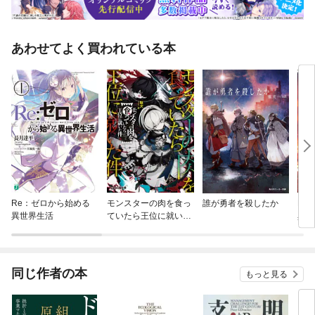
あわせてよく買われている本
Re：ゼロから始める
モンスターの肉を食っ
誰が勇者を殺したか
Re
異世界生活
ていたら王位に就いた
異世
件
同じ作者の本
もっと見る