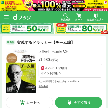
作品検索
カート
はじめての方へ
実践するドラッカー【チーム編】
最新刊
上田惇生
佐藤等
1,980
(税込)
18
pt
獲得
ポイント詳細
dカード利用でさらにポイント+2%
返品不可
カートへ
今すぐ買う