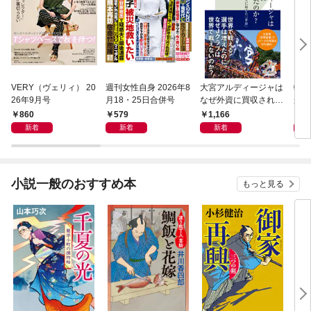
VERY（ヴェリィ） 20
週刊女性自身 2026年8
大宮アルディージャは
転売
26年9月号
月18・25日合併号
なぜ外資に買収された
から
のか？～日本サッカー
け）
860
579
1,166
1,
とスポーツビジネスに
新着
新着
新着
起きた「革命」～
小説一般のおすすめ本
もっと見る