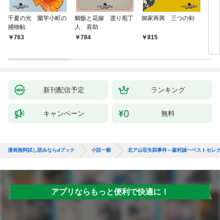
千夏の光 蘭学小町の
鯛飯と花嫁 渡り庖丁
御家再興 三つの剣
蟲祓
捕物帖
人 喜助
763
784
815
7
新刊配信予定
ランキング
キャンペーン
無料
漫画無料試し読みならdブック
小説一般
北ア山荘失踪事件～森村誠一ベストセレ
アプリならもっと便利で快適に！