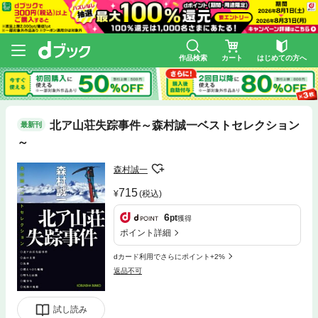
作品検索
カート
はじめての方へ
北ア山荘失踪事件～森村誠一ベストセレクション
最新刊
～
森村誠一
715
(税込)
6
pt
獲得
ポイント詳細
dカード利用でさらにポイント+2%
返品不可
試し読み