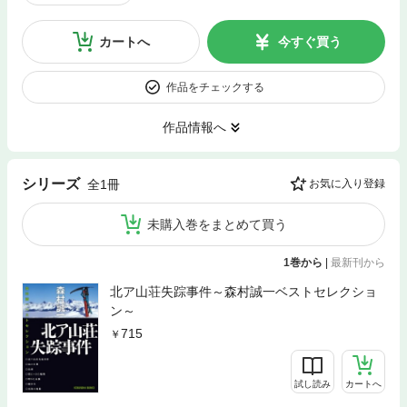
カートへ
今すぐ買う
作品をチェックする
作品情報へ
シリーズ
全1冊
お気に入り登録
未購入巻をまとめて買う
1巻から
|
最新刊から
北ア山荘失踪事件～森村誠一ベストセレクショ
ン～
715
試し読み
カートへ