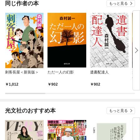
同じ作者の本
もっと見る
刺客長屋＜新装版＞
ただ一人の幻影
遺書配達人
最後
傑作
1,012
902
902
8
光文社のおすすめ本
もっと見る