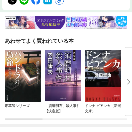
あわせてよく買われている本
毒草師シリーズ
「須磨明石」殺人事件
ドンナ ビアンカ（新潮
あな
【決定版】
文庫）