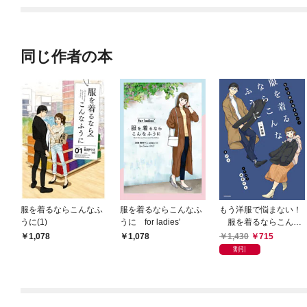
同じ作者の本
服を着るならこんなふ
服を着るならこんなふ
もう洋服で悩まない！
うに(1)
うに for ladies′
服を着るならこんな
ふうに 実践編
1,430
715
1,078
1,078
割引