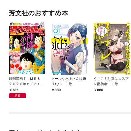
芳文社のおすすめ本
週刊漫画ＴＩＭＥＳ
クールな氷上さんは迫
うちこもり妻はコスプ
２０２６年８／２１・
りたい １巻
レ配信者 １巻
２８合併号
385
880
880
新着