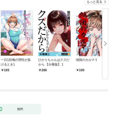
もっと見る
一日1回俺の理性が負
ひかりちゃんはクズだ
傾国のカルマ 1
けるとき1
から 【分冊版】 1
版
165
286
100
無料