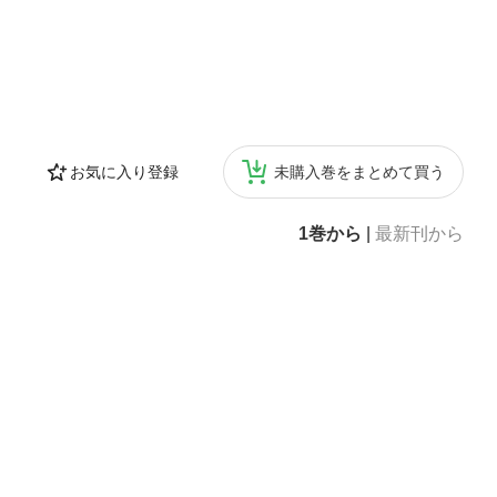
お気に入り登録
未購入巻をまとめて買う
1巻から
|
最新刊から