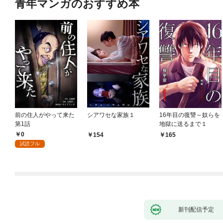
青年マンガのおすすめ本
前の住人がやって来た
シアワセな家族１
16年目の復讐～奴らを
第1話
地獄に送るまで１
0
154
165
試読フル
新刊配信予定