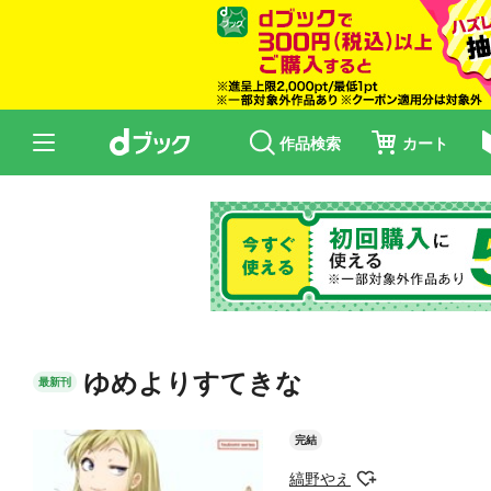
作品検索
カート
ゆめよりすてきな
最新刊
完結
縞野やえ