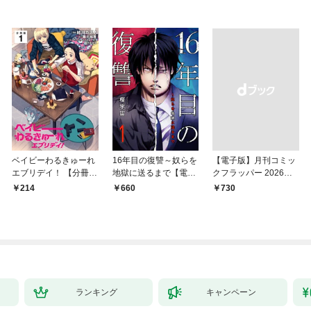
ベイビーわるきゅーれ
16年目の復讐～奴らを
【電子版】月刊コミッ
エブリデイ！ 【分冊
地獄に送るまで【電子
クフラッパー 2026年9
版】 1
単行本版】１
月号
214
660
￥730
ランキング
キャンペーン