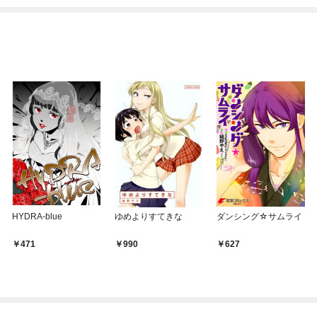
HYDRA-blue
ゆめよりすてきな
ダンシング☆サムライ
471
990
627