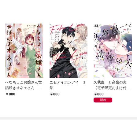
へなちょこお嬢さん世
ニセアイホンアイ １
久我慶一と高嶺の夫
話焼きオネェさん １
巻
【電子限定おまけ付
巻
き】
880
880
880
新着