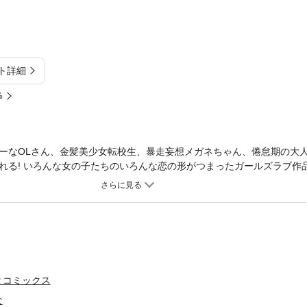
ト詳細
%
ーなOLさん、金髪美少女転校生、暴走妄想メガネちゃん、倦怠期の大
れる! いろんな女の子たちのいろんな恋の形がつまったガールズラブ作品
Ｒコミックス
な