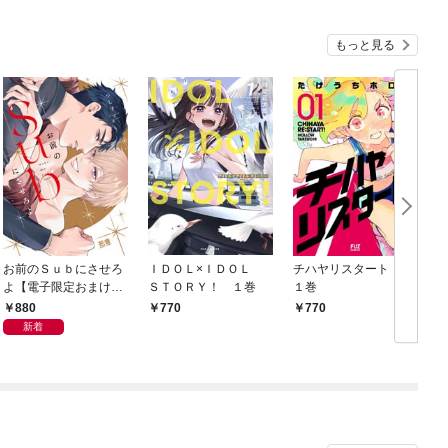
もっと見る
お前のＳｕｂにさせろ
ＩＤＯＬ×ＩＤＯＬ
チハヤリスタート！
よ【電子限定おまけ付
ＳＴＯＲＹ！ １巻
１巻
き】
880
770
770
新着