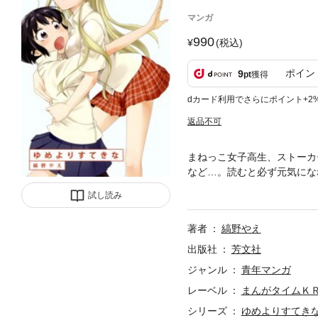
マンガ
990
(税込)
ポイン
9
pt
獲得
dカード利用でさらにポイント+2
返品不可
まねっこ女子高生、ストーカ
など…。読むと必ず元気にな
ジ以上の描き下ろしも収録!
試し読み
著者
縞野やえ
出版社
芳文社
ジャンル
青年マンガ
レーベル
まんがタイムＫ
シリーズ
ゆめよりすてき