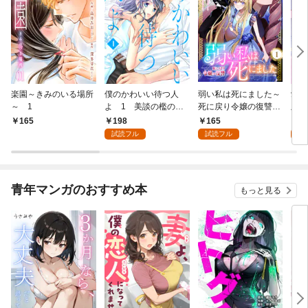
楽園～きみのいる場所
僕のかわいい待つ人
弱い私は死にました～
愛し
～ 1
よ 1 美談の檻のな
死に戻り令嬢の復讐
版】
か
～ 1
198
165
4
165
試読フル
試読フル
試
青年マンガのおすすめ本
もっと見る