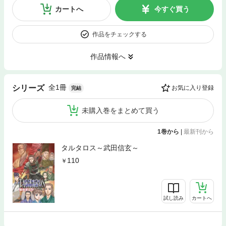
カートへ
今すぐ買う
作品をチェックする
作品情報へ
全1冊
シリーズ
お気に入り登録
完結
未購入巻をまとめて買う
1巻から
|
最新刊から
タルタロス～武田信玄～
110
試し読み
カートへ