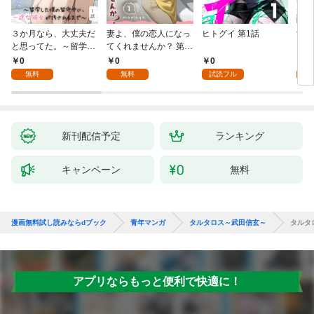
３か月なら、大丈夫だ
妻よ、僕の恋人になっ
ヒトグイ 第1話
世界
と思ってた。～留学し
てくれませんか？ 第1
レベ
た僕の留守中に、一途
話
0
0
0
0
な彼女が汚されるまで
無料
無料
試読フル
～ 1話
新刊配信予定
ランキング
キャンペーン
無料
漫画無料試し読みならdブック
青年マンガ
タルタロス～武田信玄～
タルタ
アプリならもっと便利で快適に！