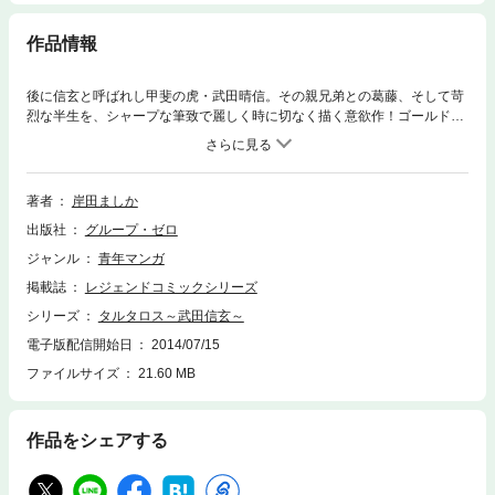
作品情報
後に信玄と呼ばれし甲斐の虎・武田晴信。その親兄弟との葛藤、そして苛
烈な半生を、シャープな筆致で麗しく時に切なく描く意欲作！ゴールドコ
ミックで登場！
著者
岸田ましか
出版社
グループ・ゼロ
ジャンル
青年マンガ
掲載誌
レジェンドコミックシリーズ
シリーズ
タルタロス～武田信玄～
電子版配信開始日
2014/07/15
ファイルサイズ
21.60 MB
作品をシェアする