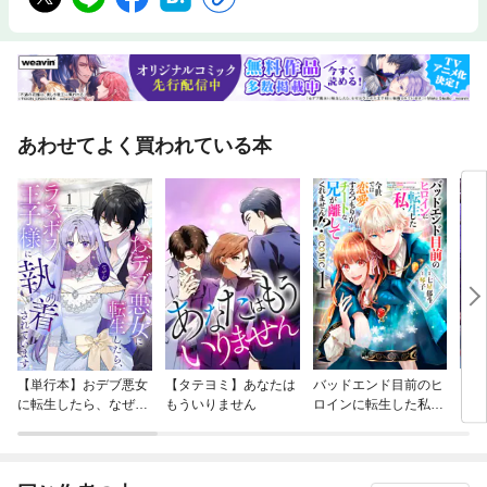
あわせてよく買われている本
【単行本】おデブ悪女
【タテヨミ】あなたは
バッドエンド目前のヒ
【タ
に転生したら、なぜか
もういりません
ロインに転生した私、
リ〜
ラスボス王子様に執着
今世では恋愛するつも
されています
りがチートな兄が離し
てくれません！？@C
OMIC