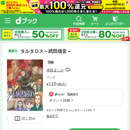
作品検索
カート
はじめての方へ
タルタロス～武田信玄～
最新刊
完結
岸田ましか
マンガ
110
(税込)
1
pt
獲得
ポイント詳細
dカード利用でさらにポイント+2%
返品不可
試し読み