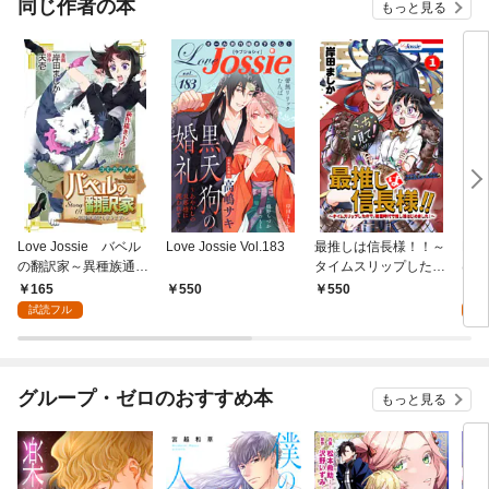
同じ作者の本
もっと見る
Love Jossie バベル
Love Jossie Vol.183
最推しは信長様！！～
Lov
の翻訳家～異種族通訳
タイムスリップしたの
は信
も承ります～ story0
で、戦国時代で推し活
スリ
165
1
550
550
1
はじめました！～【お
国時
試読フル
試
まけ描き下ろし付き】
まし
1巻
グループ・ゼロのおすすめ本
もっと見る