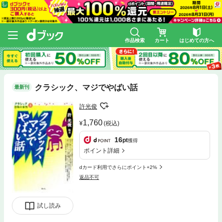
作品検索
カート
はじめての方へ
クラシック、マジでやばい話
最新刊
許光俊
1,760
(税込)
16
pt
獲得
ポイント詳細
dカード利用でさらにポイント+2%
返品不可
試し読み