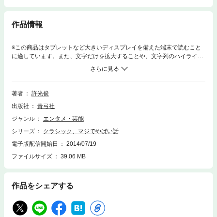
作品情報
※この商品はタブレットなど大きいディスプレイを備えた端末で読むこと
に適しています。また、文字だけを拡大することや、文字列のハイライ
ト、検索、辞書の参照、引用などの機能が使用できません。内容のよくな
いCDを大量製作するのはやめろ!空虚な言葉だけではなく、真剣に音質の
向上をはかれ!決まり文句やメーカー資料の羅列ではなく、読者を向いた評
論を書け!音楽への純愛ゆえに、いままで語られることのなかった領域をも
著者
許光俊
俎上に載せ、クラシック音楽業界に巣くう魑魅魍魎を一刀で両断にする。
出版社
青弓社
ジャンル
エンタメ・芸能
シリーズ
クラシック、マジでやばい話
電子版配信開始日
2014/07/19
ファイルサイズ
39.06 MB
作品をシェアする