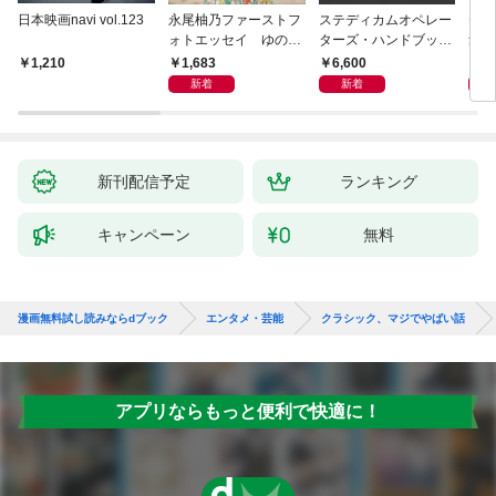
日本映画navi vol.123
永尾柚乃ファーストフ
ステディカムオペレー
テレ
ォトエッセイ ゆのも
ターズ・ハンドブック
集 
のがたり
日本語版 電子版 第２
ーズ
1,683
6,600
1
1,210
版
ウル
新着
新着
【電
新刊配信予定
ランキング
キャンペーン
無料
漫画無料試し読みならdブック
エンタメ・芸能
クラシック、マジでやばい話
アプリならもっと便利で快適に！