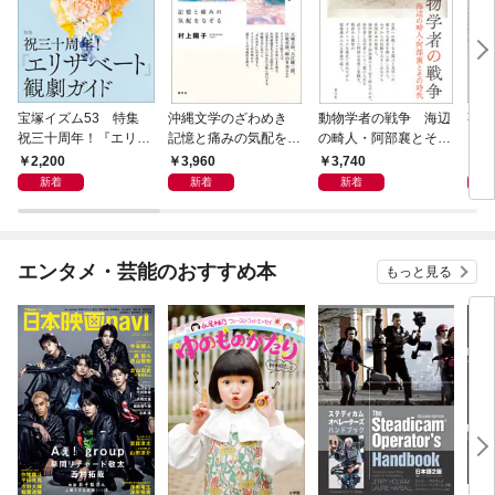
宝塚イズム53 特集
沖縄文学のざわめき
動物学者の戦争 海辺
事例
祝三十周年！『エリザ
記憶と痛みの気配をな
の畸人・阿部襄とその
ス論
ベート』観劇ガイド
ぞる
時代
2,200
3,960
3,740
2,
新着
新着
新着
エンタメ・芸能のおすすめ本
もっと見る