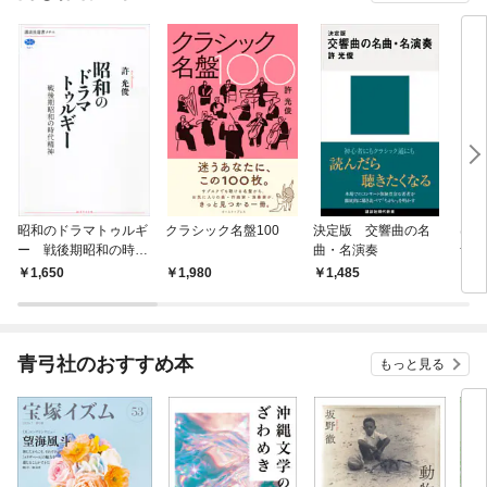
昭和のドラマトゥルギ
クラシック名盤100
決定版 交響曲の名
はじ
ー 戦後期昭和の時代
曲・名演奏
音楽
精神
1,650
1,980
1,485
9
青弓社のおすすめ本
もっと見る