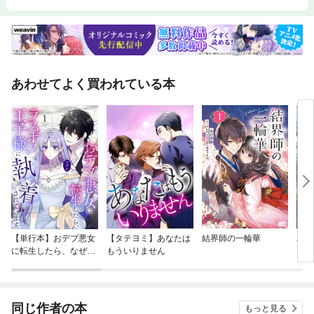
あわせてよく買われている本
【単行本】おデブ悪女
【タテヨミ】あなたは
結界師の一輪華
バッ
に転生したら、なぜか
もういりません
ロイ
ラスボス王子様に執着
今世
されています
りが
てく
OMI
同じ作者の本
もっと見る